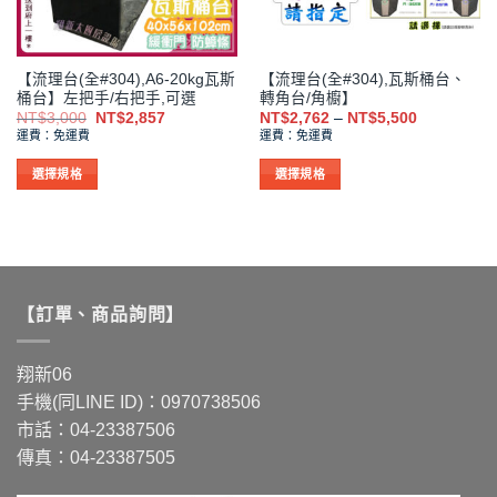
【流理台(全#304),A6-20kg瓦斯
【流理台(全#304),瓦斯桶台、
桶台】左把手/右把手,可選
轉角台/角櫥】
原
目
價
NT$
3,000
NT$
2,857
NT$
2,762
–
NT$
5,500
始
前
格
運費：免運費
運費：免運費
價
價
範
格：
格：
圍：
NT$3,000。
NT$2,857。
NT$2,762
選擇規格
選擇規格
到
此
此
NT$5,500
產
產
品
品
有
有
多
多
【訂單、商品詢問】
種
種
款
款
式。
式。
翔新06
可
可
手機(同LINE ID)：0970738506
在
在
市話：04-23387506
產
產
品
品
傳真：04-23387505
頁
頁