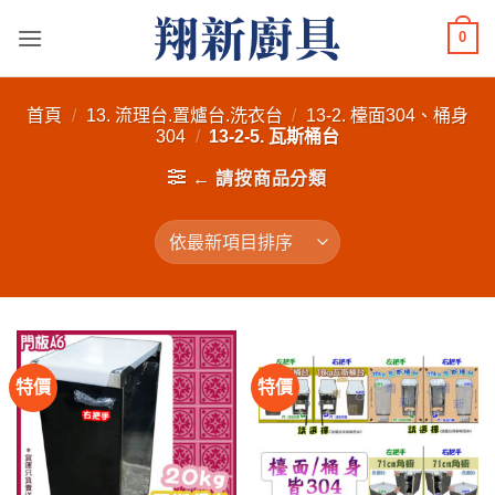
Skip
0
to
content
首頁
/
13. 流理台.置爐台.洗衣台
/
13-2. 檯面304、桶身
304
/
13-2-5. 瓦斯桶台
← 請按商品分類
特價
特價