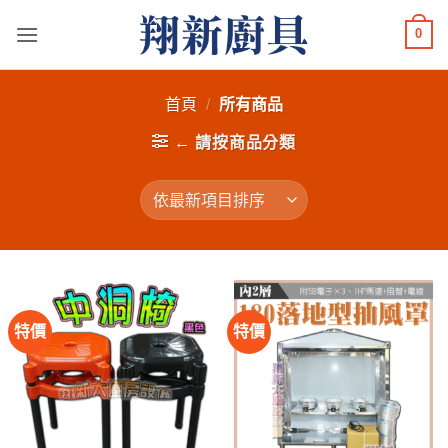
Skip
0
to
content
首頁
/
所有商品
← 請按商品分類
特價
特價