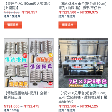
【流理台,A1-80cm崁入式爐台
【6尺x2.6尺車台(吧台高30cm),
頁
頁
(上開關)】
單孔+抽屜.輪】攤車/車仔台
面
面
原
目
價
NT$
7,150
NT$
6,957
NT$
29,500
–
NT$
30,975
選
選
始
前
格
運費：免運費
運費：免運費
價
價
範
擇
擇
格：
格：
圍：
NT$7,150。
NT$6,957。
NT$29,5
選
選
選擇規格
選擇規格
到
項
項
此
此
NT$30,9
產
產
品
品
有
有
多
多
種
種
款
款
式。
式。
可
可
在
在
產
產
品
品
【傳統雞蛋糕爐-模具】全新、
【7尺x2.8尺車台(吧台高30cm),
頁
頁
福利品出清
三孔(含隔熱桶、散熱框).輪】攤
面
面
車/車仔台
選
選
價
價
NT$
1,000
–
NT$
1,475
NT$
32,500
–
NT$
34,125
格
格
擇
擇
運費：100圓
運費：免運費