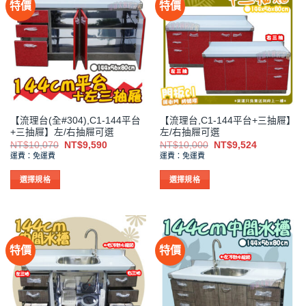
特價
特價
多
多
種
種
款
款
式。
式。
可
可
在
在
產
產
品
品
【流理台(全#304),C1-144平台
【流理台,C1-144平台+三抽屜】
頁
頁
+三抽屜】左/右抽屜可選
左/右抽屜可選
面
面
原
目
原
目
NT$
10,070
NT$
9,590
NT$
10,000
NT$
9,524
選
選
始
前
始
前
運費：免運費
運費：免運費
價
價
價
價
擇
擇
格：
格：
格：
格：
NT$10,070。
NT$9,590。
NT$10,000。
NT$9,524
選
選
選擇規格
選擇規格
項
項
此
此
產
產
品
品
有
有
特價
特價
多
多
種
種
款
款
式。
式。