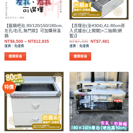
可
可
在
在
產
產
品
品
【飯鍋吧台,90/120/150/180cm,
【流理台(全#304),A1-80cm崁
頁
頁
左孔/右孔,無門款】可加購保溫
入式爐台(上開關)+二抽屜(網
面
面
鍋
籃)】
選
選
價
原
目
NT$
6,500
–
NT$
12,835
NT$
7,700
NT$
7,481
格
始
前
擇
擇
運費：免運費
運費：免運費
範
價
價
選
選
圍：
格：
格：
NT$6,500
NT$7,700。
NT$7,481。
選擇規格
選擇規格
項
項
到
此
此
NT$12,835
產
產
品
品
有
有
特價
多
多
種
種
款
款
式。
式。
可
可
在
在
產
產
品
品