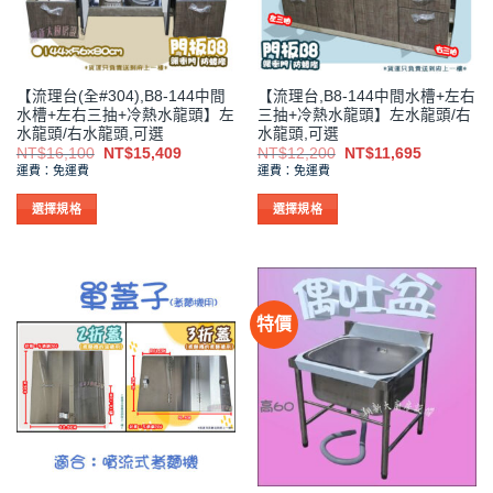
可
可
在
在
產
產
品
品
【流理台(全#304),B8-144中間
【流理台,B8-144中間水槽+左右
頁
頁
水槽+左右三抽+冷熱水龍頭】左
三抽+冷熱水龍頭】左水龍頭/右
面
面
水龍頭/右水龍頭,可選
水龍頭,可選
選
選
原
目
原
目
NT$
16,100
NT$
15,409
NT$
12,200
NT$
11,695
始
前
始
前
擇
擇
運費：免運費
運費：免運費
價
價
價
價
選
選
格：
格：
格：
格：
NT$16,100。
NT$15,409。
NT$12,200。
NT$11,6
選擇規格
選擇規格
項
項
此
此
產
產
品
品
有
有
特價
多
多
種
種
款
款
式。
式。
可
可
在
在
產
產
品
品