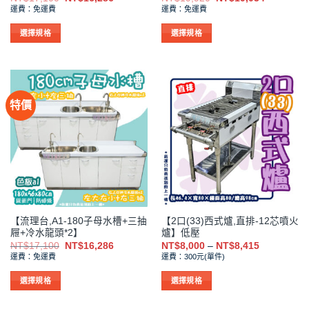
選
選
始
前
始
前
運費：免運費
運費：免運費
價
價
價
價
擇
擇
格：
格：
格：
格：
NT$17,100。
NT$16,286。
NT$19,920。
NT$19,0
選
選
選擇規格
選擇規格
項
項
此
此
產
產
品
品
有
有
特價
多
多
種
種
款
款
式。
式。
可
可
在
在
產
產
品
品
【流理台,A1-180子母水槽+三抽
【2口(33)西式爐,直排-12芯噴火
頁
頁
屜+冷水龍頭*2】
爐】低壓
面
面
原
目
價
NT$
17,100
NT$
16,286
NT$
8,000
–
NT$
8,415
選
選
始
前
格
運費：免運費
運費：300元(單件)
價
價
範
擇
擇
格：
格：
圍：
NT$17,100。
NT$16,286。
NT$8,000
選
選
選擇規格
選擇規格
到
項
項
此
此
NT$8,415