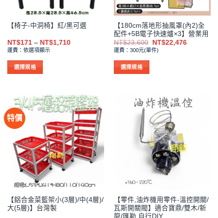
【180cm落地形抽風罩(內2)全
【椅子-中洞椅】紅/黑可選
配件+5B電子快速爐×3】營業用
價
原
目
NT$
171
–
NT$
1,710
NT$
23,600
NT$
22,476
格
始
前
運費：依選項顯示
運費：300元(單件)
範
價
價
圍：
格：
格：
NT$171
NT$23,600。
NT$22,4
選擇規格
選擇規格
到
此
此
NT$1,710
產
產
品
品
有
有
特價
多
多
種
種
款
款
式。
式。
可
可
在
在
產
產
品
品
【鋁合金菜籃架小(3層)/中(4層)/
【零件,油炸機用零件-溫控開關/
頁
頁
大(5層)】台灣製
瓦斯開關閥】適合寶鼎/雙木/新
面
面
龍/匯勒,自行DIY