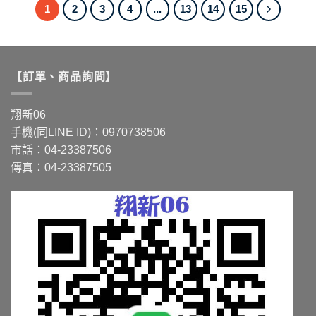
品
品
1
2
3
4
...
13
14
15
有
有
多
多
種
種
款
款
【訂單、商品詢問】
式。
式。
可
可
在
在
翔新06
產
產
手機(同LINE ID)：0970738506
品
品
市話：04-23387506
頁
頁
面
面
傳真：04-23387505
選
選
擇
擇
選
選
項
項