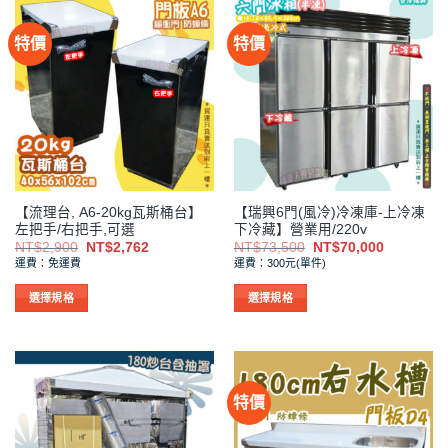
品
品
有
有
特價
特價
多
多
種
種
款
款
式。
式。
可
可
在
在
產
產
品
品
【流理台, A6-20kg瓦斯桶台】
【瑞興6門(風冷)冷凍庫-上冷凍
頁
頁
左把手/右把手,可選
下冷藏】營業用/220v
面
面
原
目
原
目
NT$
2,900
NT$
2,762
NT$
73,500
NT$
70,000
選
選
始
前
始
前
運費：免運費
運費：300元(單件)
價
價
價
價
擇
擇
格：
格：
格：
格：
NT$2,900。
NT$2,762。
NT$73,500。
NT$70,0
選
選
選擇規格
選擇規格
項
項
此
此
產
產
品
品
有
有
特價
多
多
種
種
款
款