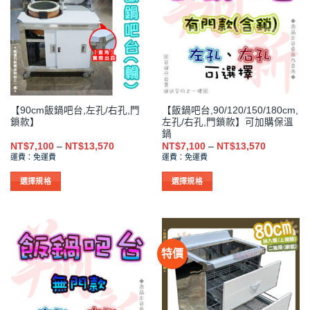
種
種
款
款
式。
式。
可
可
在
在
產
產
品
品
【90cm飯鍋吧台,左孔/右孔,門
【飯鍋吧台,90/120/150/180cm,
頁
頁
鎖款】
左孔/右孔,門鎖款】可加購保溫
面
面
鍋
選
選
價
價
NT$
7,100
–
NT$
13,570
NT$
7,100
–
NT$
13,570
格
格
擇
擇
運費：免運費
運費：免運費
範
範
選
選
圍：
圍：
NT$7,100
NT$7,100
選擇規格
選擇規格
項
項
到
到
此
此
NT$13,570
NT$13,57
產
產
品
品
有
有
特價
多
多
種
種
款
款
式。
式。