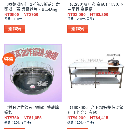
【煮麵機配件-2折蓋/3折蓋】煮
【62(30)嘔吐盆,高60】深30,下
頁
頁
麵機上蓋,適寶鼎牌、BaoDing
三圍管,拖把槽
面
面
價
價
NT$
800
–
NT$
950
NT$
3,080
–
NT$
3,200
選
選
格
格
運費：100元
運費：280元(單件)
範
範
擇
擇
圍：
圍：
NT$800
NT$3,080
選
選
選擇規格
選擇規格
到
到
項
項
此
此
NT$950
NT$3,200
產
產
品
品
有
有
特價
多
多
種
種
款
款
式。
式。
可
可
在
在
產
產
品
品
【雙耳油炸鍋+置物網】雙龍牌
【180×60cm台下2層+挖保溫鍋
頁
頁
鐵鍋
孔,工作台】寬60
面
面
價
價
NT$
750
–
NT$
1,055
NT$
4,200
–
NT$
4,415
選
選
格
格
運費：100元(單件)
運費：100元(單件)
範
範
擇
擇
圍：
圍：