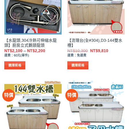
款
款
式。
式。
可
可
在
在
產
產
品
品
【水龍頭,304冷熱可伸縮水龍
【流理台(全#304),D3-144雙水
頁
頁
頭】廚房立式鵝頸龍頭
槽】
面
面
價
原
目
NT$
2,100
–
NT$
2,200
NT$
10,300
NT$
9,810
選
選
格
始
前
運費：60元(單件)
運費：免運費
範
價
價
擇
擇
圍：
格：
格：
NT$2,100
NT$10,300。
NT$9,810
選
選
選擇規格
選擇規格
到
項
項
此
此
NT$2,200
產
產
品
品
有
有
特價
特價
多
多
種
種
款
款
式。
式。
可
可
在
在