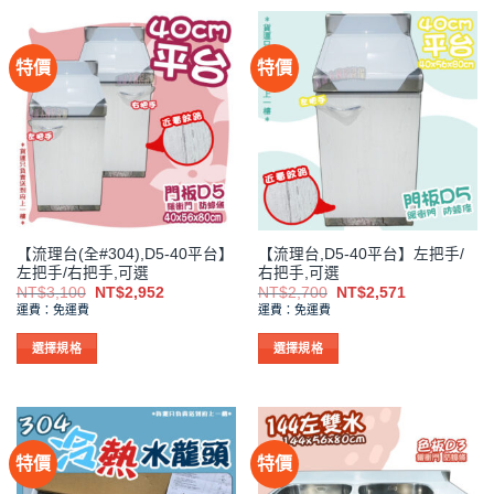
產
產
品
品
有
有
特價
特價
多
多
種
種
款
款
式。
式。
可
可
在
在
產
產
品
品
【流理台(全#304),D5-40平台】
【流理台,D5-40平台】左把手/
頁
頁
左把手/右把手,可選
右把手,可選
面
面
原
目
原
目
NT$
3,100
NT$
2,952
NT$
2,700
NT$
2,571
選
選
始
前
始
前
運費：免運費
運費：免運費
價
價
價
價
擇
擇
格：
格：
格：
格：
NT$3,100。
NT$2,952。
NT$2,700。
NT$2,571。
選
選
選擇規格
選擇規格
項
項
此
此
產
產
品
品
有
有
特價
特價
多
多
種
種