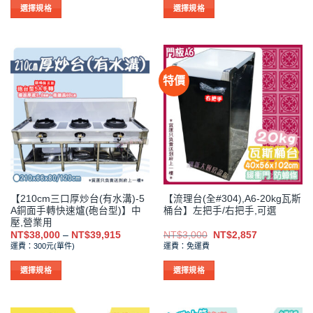
NT$750
NT$4,200
選
選
選擇規格
選擇規格
到
到
項
項
此
此
NT$1,055
NT$4,415
產
產
品
品
有
有
特價
多
多
種
種
款
款
式。
式。
可
可
在
在
產
產
品
品
【210cm三口厚炒台(有水溝)-5
【流理台(全#304),A6-20kg瓦斯
頁
頁
A銅面手轉快速爐(砲台型)】中
桶台】左把手/右把手,可選
面
面
壓,營業用
選
選
價
原
目
NT$
38,000
–
NT$
39,915
NT$
3,000
NT$
2,857
格
始
前
擇
擇
運費：300元(單件)
運費：免運費
範
價
價
選
選
圍：
格：
格：
NT$38,000
NT$3,000。
NT$2,857。
選擇規格
選擇規格
項
項
到
此
此
NT$39,915
產
產