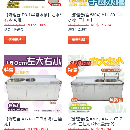
產
產
品
品
【流理台,D3-144雙水槽】左水/
【流理台(全#304),A1-180子母
頁
頁
右水,可選
水槽+三抽屜】
面
面
原
目
原
目
NT$
10,400
NT$
9,905
NT$
18,600
NT$
17,714
選
選
始
前
始
前
運費：免運費
運費：免運費
價
價
價
價
擇
擇
格：
格：
格：
格：
NT$10,400。
NT$9,905。
NT$18,600。
NT$17,7
選
選
選擇規格
選擇規格
項
項
此
此
產
產
品
品
有
有
特價
特價
多
多
種
種
款
款
式。
式。
可
可
在
在
產
產
品
品
【流理台,A1-180子母水槽+三抽
【流理台(全#304),A1-180子母
頁
頁
屜】
水槽+三抽屜+冷水龍頭*2】
面
面
原
目
原
目
NT$
17,100
NT$
16,286
NT$
19,920
NT$
19,034