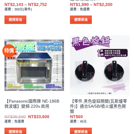
選
選
價
價
NT$
2,143
–
NT$
2,752
NT$
1,890
–
NT$
2,200
格
格
擇
擇
運費：300元(單件)
運費：免運費
範
範
選
選
圍：
圍：
NT$2,143
NT$1,890
選擇規格
選擇規格
項
項
到
到
此
此
NT$2,752
NT$2,200
產
產
品
品
有
有
特價
多
多
種
種
款
款
式。
式。
可
可
在
在
產
產
品
品
【Panasonic國際牌 NE-186B
【零件,黑色旋鈕開關(瓦斯爐零
頁
頁
微波爐】變頻.220v.商用
件)】適合5A/5B/噴火爐黑色開
面
面
關
選
選
原
目
NT$
36,500
NT$
33,600
NT$
60
始
前
擇
擇
運費：免運費
運費：45元
價
價
選
選
格：
格：
NT$36,500。
NT$33,600。
選擇規格
選擇規格
項
項