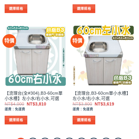
範
範
選
選
圍：
圍：
NT$1,000
NT$32,5
選擇規格
選擇規格
項
項
到
到
此
此
NT$1,475
NT$34,1
產
產
品
品
有
有
特價
特價
多
多
種
種
款
款
式。
式。
可
可
在
在
產
產
品
品
【流理台(全#304),B3-60cm單
【流理台,B3-60cm單小水槽】
頁
頁
小水槽】左小水/右小水,可選
左小水/右小水,可選
面
面
原
目
原
目
NT$
4,000
NT$
3,810
NT$
3,800
NT$
3,619
選
選
始
前
始
前
運費：免運費
運費：免運費
價
價
價
價
擇
擇
格：
格：
格：
格：
NT$4,000。
NT$3,810。
NT$3,800。
NT$3,619。
選
選
選擇規格
選擇規格
項
項
此
此
產
產