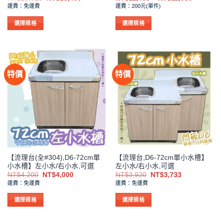
選
選
始
前
格
運費：免運費
運費：200元(單件)
價
價
範
擇
擇
格：
格：
圍：
NT$19,320。
NT$18,400。
NT$11,4
選
選
選擇規格
選擇規格
到
項
項
此
此
NT$11,9
產
產
品
品
有
有
特價
特價
多
多
種
種
款
款
式。
式。
可
可
在
在
產
產
品
品
【流理台(全#304),D6-72cm單
【流理台,D6-72cm單小水槽】
頁
頁
小水槽】左小水/右小水,可選
左小水/右小水,可選
面
面
原
目
原
目
NT$
4,200
NT$
4,000
NT$
3,920
NT$
3,733
選
選
始
前
始
前
運費：免運費
運費：免運費
價
價
價
價
擇
擇
格：
格：
格：
格：
NT$4,200。
NT$4,000。
NT$3,920。
NT$3,733。
選
選
選擇規格
選擇規格
項
項
此
此