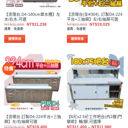
產
產
品
品
【流理台,D4-180cm單水槽】左
【流理台(全#304), 訂製D4-224
頁
頁
水/右水,可選
平台+三抽屜】左/右抽屜可選
面
面
原
目
原
目
NT$
11,800
NT$
11,238
NT$
22,800
NT$
19,025
選
選
始
前
始
前
運費：免運費
運費：免運費
價
價
價
價
擇
擇
格：
格：
格：
格：
NT$11,800。
NT$11,238。
NT$22,800。
NT$19,0
選
選
選擇規格
選擇規格
項
項
此
此
產
產
品
品
有
有
特價
多
多
種
種
款
款
式。
式。
可
可
在
在
產
產
品
品
【流理台,訂製D4-224平台+三抽
【6尺x2.5尺工作吧台(內2層)門
頁
頁
屜】左/右抽屜可選
鎖款】輪/腳,可選擇
面
面
原
目
價
NT$
19,320
NT$
18,400
NT$
11,400
–
NT$
11,980