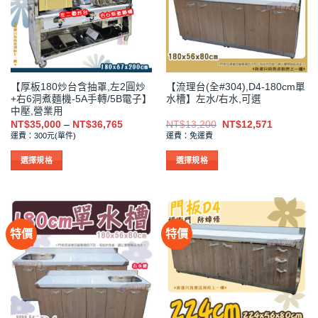
式。
式。
可
可
在
在
產
產
品
品
【厚板180炒台含抽罩,左2圓炒
【流理台(全#304),D4-180cm單
頁
頁
+右6洞煮麵機-5A手轉/5B電子】
水槽】左水/右水,可選
面
面
中壓,營業用
選
選
價
原
目
NT$
35,000
–
NT$
36,765
NT$
13,200
NT$
12,571
格
始
前
擇
擇
運費：300元(單件)
運費：免運費
範
價
價
選
選
圍：
格：
格：
NT$35,000
NT$13,200。
NT$12,5
選擇規格
選擇規格
項
項
到
此
此
NT$36,765
產
產
品
品
有
有
特價
特價
多
多
種
種
款
款
式。
式。
可
可
在
在