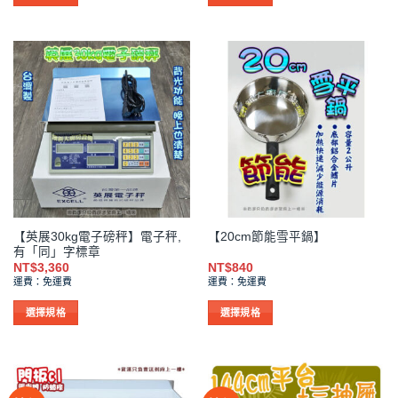
此
此
產
產
品
品
有
有
多
多
種
種
款
款
式。
式。
可
可
在
在
產
產
品
品
【英展30kg電子磅秤】電子秤,
【20cm節能雪平鍋】
頁
頁
有「同」字標章
面
面
NT$
3,360
NT$
840
選
選
運費：免運費
運費：免運費
擇
擇
選
選
選擇規格
選擇規格
項
項
此
此
產
產
品
品
有
有