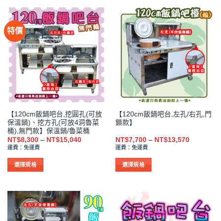
產
產
品
品
有
有
特價
多
多
種
種
款
款
式。
式。
可
可
在
在
產
產
品
品
【120cm飯鍋吧台,挖圓孔(可放
【120cm飯鍋吧台,左孔/右孔,門
頁
頁
保溫鍋)、挖方孔(可放4洞魯菜
鎖款】
面
面
桶),無門款】保溫鍋/魯菜桶
選
選
價
價
NT$
8,300
–
NT$
15,040
NT$
7,700
–
NT$
13,570
格
格
擇
擇
運費：免運費
運費：免運費
範
範
選
選
圍：
圍：
NT$8,300
NT$7,700
選擇規格
選擇規格
項
項
到
到
此
此
NT$15,040
NT$13,57
產
產
品
品
有
有
多
多