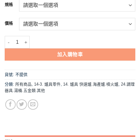
規格
價格
【零件,黑色旋鈕開關(瓦斯爐零件)】適合5A/5B/噴火爐黑色開關 數量
加入購物車
貨號:
不提供
分類:
所有商品
,
14-3. 爐具零件
,
14. 爐具 快速爐.海產爐.噴火爐
,
24.調理
器具.湯桶.五金類.其他