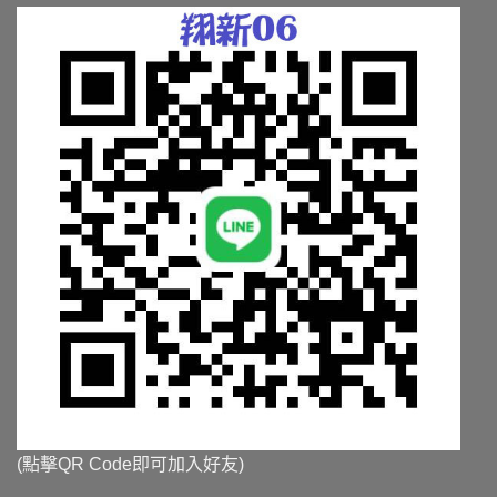
品
品
頁
頁
面
面
選
選
擇
擇
選
選
項
項
(點擊QR Code即可加入好友)