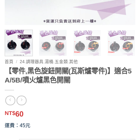
首頁
/
24.調理器具.湯桶.五金類.其他
【零件,黑色旋鈕開關(瓦斯爐零件)】適合5
A/5B/噴火爐黑色開關
60
NT$
運費：45元