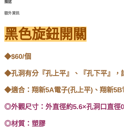
描述
額外資訊
黑色旋鈕開關
◆$60/個
◆孔洞有分『孔上平』、『孔下平』，請
◆適合：翔新5A電子(孔上平)、翔新5B電
◎外觀尺寸：外直徑約5.6×孔洞口直徑0.
◎材質：塑膠