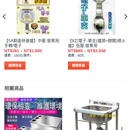
【5A銅面快速爐】中壓,營業用,
【8芯電子-單支(爐頭+開關)噴火
手轉/電子
爐】低壓,營業用
價
價
NT$
381
–
NT$
1,680
NT$
880
–
NT$
3,048
格
格
運費：150元(單件)
運費：60元
範
範
圍：
圍：
NT$381
NT$880
選擇規格
選擇規格
到
到
此
此
NT$1,680
NT$3,048
產
產
品
品
相關商品
有
有
多
多
種
種
款
款
式。
式。
可
可
在
在