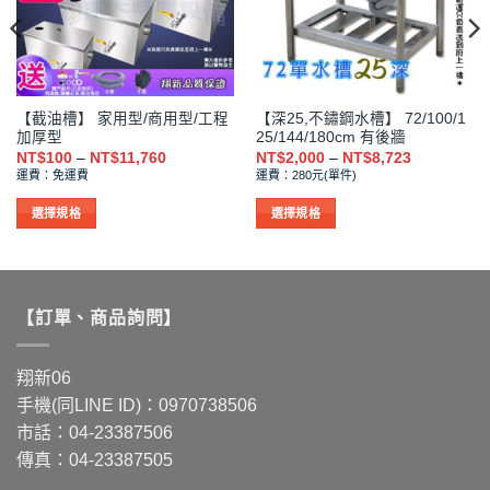
產
產
品
品
頁
頁
面
面
選
選
【截油槽】 家用型/商用型/工程
【深25,不鏽鋼水槽】 72/100/1
擇
擇
加厚型
25/144/180cm 有後牆
選
選
價
價
NT$
100
–
NT$
11,760
NT$
2,000
–
NT$
8,723
格
格
項
項
運費：免運費
運費：280元(單件)
範
範
圍：
圍：
NT$100
NT$2,000
選擇規格
選擇規格
到
到
此
此
NT$11,760
NT$8,723
產
產
品
品
有
有
【訂單、商品詢問】
多
多
種
種
款
款
翔新06
式。
式。
手機(同LINE ID)：0970738506
可
可
市話：04-23387506
在
在
傳真：04-23387505
產
產