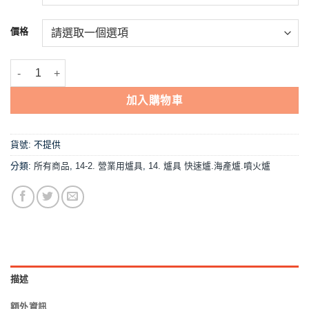
到
NT$3,048
價格
【8芯電子噴火爐(含爐框)】低壓,營業用 數量
加入購物車
貨號:
不提供
分類:
所有商品
,
14-2. 營業用爐具
,
14. 爐具 快速爐.海產爐.噴火爐
描述
額外資訊