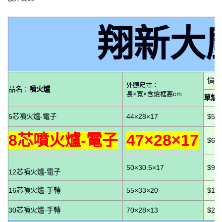
翔新大
價格
外觀尺寸：
品名：
噴火爐
長×寬×含爐框高cm
單爐
5芯噴火爐-電子
44×28×17
$58
8芯噴火爐-電子
47×28×17
$68
50×30.5×17
$93
12芯噴火爐-電子
16芯噴火爐-手轉
55×33×20
$12
30芯噴火爐-手轉
70×28×13
$24