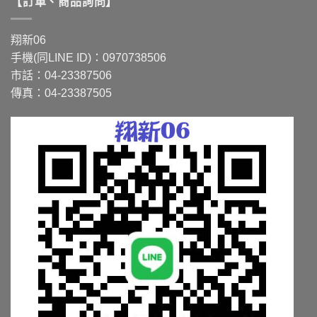
【訂單、商品詢問】
多
多
種
種
款
款
翔新06
式。
式。
手機(同LINE ID)：0970738506
可
可
市話：04-23387506
在
在
傳真：04-23387505
產
產
品
品
頁
頁
面
面
選
選
擇
擇
選
選
項
項