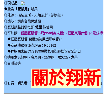
◎現成品：
◆此為
「營業用」
爐具
◎能源：桶裝瓦斯、天然瓦斯，請選擇。
◎爐芯：銅身台灣黑爐頭
◎瓦斯調整器需搭配
低壓
做使用
◎可加購：
低壓瓦斯管(5尺)$50/條(未稅)、低壓束環(2個)$6元(未稅)
◆低壓瓦斯管(雙層燃氣用塑膠軟管)：
◆商品檢驗標識查詢碼：R65162
◆通過國家級CNS15996燃氣用塑膠軟管安全認證
◎適用煮烏龍麵、廣東粥、鍋燒麵、煮火鍋、煮茶
◎台灣製造
關於翔新
◎訂貨：請先看「
」