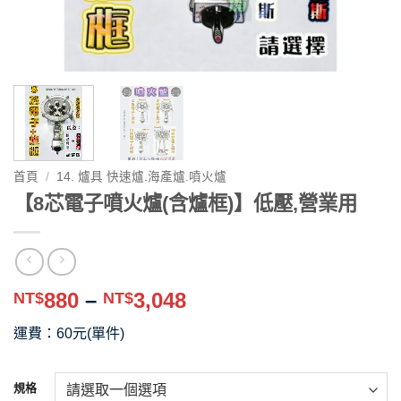
首頁
/
14. 爐具 快速爐.海產爐.噴火爐
【8芯電子噴火爐(含爐框)】低壓,營業用
價
880
–
3,048
NT$
NT$
格
運費：60元(單件)
範
圍：
NT$880
規格