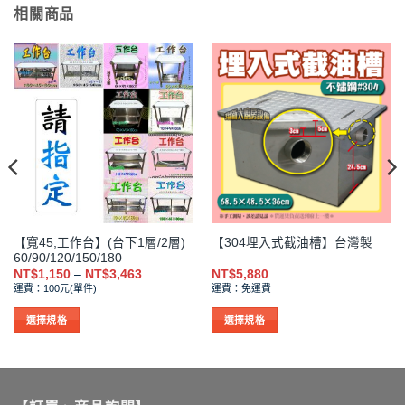
相關商品
【寬45,工作台】(台下1層/2層)
【304埋入式截油槽】台灣製
60/90/120/150/180
價
NT$
1,150
–
NT$
3,463
NT$
5,880
格
運費：100元(單件)
運費：免運費
範
圍：
NT$1,150
選擇規格
選擇規格
到
此
此
NT$3,463
產
產
品
品
有
有