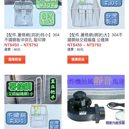
式。
式。
可
可
在
在
產
產
品
品
【配件,薯條網(洞狀)特小】304
【配件,薯條網(網狀)大】304不
頁
頁
不鏽鋼板沖洞孔.龍印牌
鏽鋼絲交錯編織.公雞牌
面
面
價
價
NT$
450
–
NT$
792
NT$
450
–
NT$
792
選
選
格
格
運費：80元
運費：80元
範
範
擇
擇
圍：
圍：
NT$450
NT$450
選
選
選擇規格
選擇規格
到
到
項
項
此
此
NT$792
NT$792
產
產
品
品
有
有
多
多
種
種
款
款
式。
式。
可
可
在
在
產
產