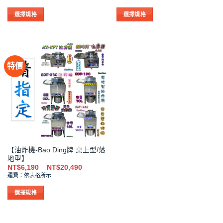
範
範
擇
擇
圍：
圍：
NT$2,850
NT$18,4
選
選
選擇規格
選擇規格
到
到
項
項
此
此
NT$2,993
NT$24,8
產
產
品
品
有
有
特價
多
多
種
種
款
款
式。
式。
可
可
在
在
產
產
品
品
【油炸機-Bao Ding牌 桌上型/落
頁
頁
地型】
面
面
價
NT$
6,190
–
NT$
20,490
選
選
格
運費：依表格所示
範
擇
擇
圍：
NT$6,190
選
選
選擇規格
到
項
項
此
NT$20,490
產