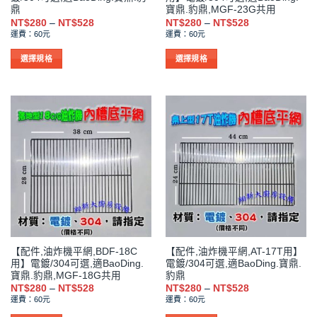
面
面
鼎
寶鼎.豹鼎,MGF-23G共用
選
選
價
價
NT$
280
–
NT$
528
NT$
280
–
NT$
528
格
格
擇
擇
運費：60元
運費：60元
範
範
選
選
圍：
圍：
NT$280
NT$280
選擇規格
選擇規格
項
項
到
到
此
此
NT$528
NT$528
產
產
品
品
有
有
多
多
種
種
款
款
式。
式。
可
可
在
在
產
產
品
品
【配件,油炸機平網,BDF-18C
【配件,油炸機平網,AT-17T用】
頁
頁
用】電鍍/304可選,適BaoDing.
電鍍/304可選,適BaoDing.寶鼎.
面
面
寶鼎.豹鼎,MGF-18G共用
豹鼎
選
選
價
價
NT$
280
–
NT$
528
NT$
280
–
NT$
528
格
格
擇
擇
運費：60元
運費：60元
範
範
選
選
圍：
圍：