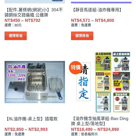
品
品
【配件,薯條網(網狀)小】304不
【靜音馬達組-油炸機專用】
頁
頁
鏽鋼絲交錯編織.公雞牌
面
面
價
價
NT$
450
–
NT$
792
NT$
4,571
–
NT$
4,800
選
選
格
格
運費：80元
運費：免運費
範
範
擇
擇
圍：
圍：
NT$450
NT$4,571
選
選
選擇規格
選擇規格
到
到
項
項
此
此
NT$792
NT$4,800
產
產
品
品
有
有
特價
多
多
種
種
款
款
式。
式。
可
可
在
在
產
產
品
品
【油炸機含抽風罩組-Bao Ding
【8L油炸機-桌上型】插電款
頁
頁
牌 桌上型/落地型】
面
面
價
價
NT$
2,850
–
NT$
2,993
NT$
18,490
–
NT$
24,890
選
選
格
格
運費：免運費
運費：依表格所示