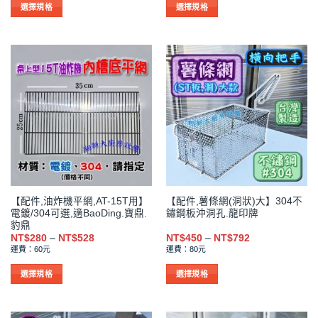
NT$280
NT$280
選擇規格
選擇規格
項
項
到
到
此
此
NT$528
NT$528
產
產
品
品
有
有
多
多
種
種
款
款
式。
式。
可
可
在
在
產
產
品
品
【配件,油炸機平網,AT-15T用】
【配件,薯條網(洞狀)大】304不
頁
頁
電鍍/304可選,適BaoDing.寶鼎.
鏽鋼板沖洞孔.龍印牌
面
面
豹鼎
選
選
價
價
NT$
280
–
NT$
528
NT$
450
–
NT$
792
格
格
擇
擇
運費：60元
運費：80元
範
範
選
選
圍：
圍：
NT$280
NT$450
選擇規格
選擇規格
項
項
到
到
此
此
NT$528
NT$792
產
產