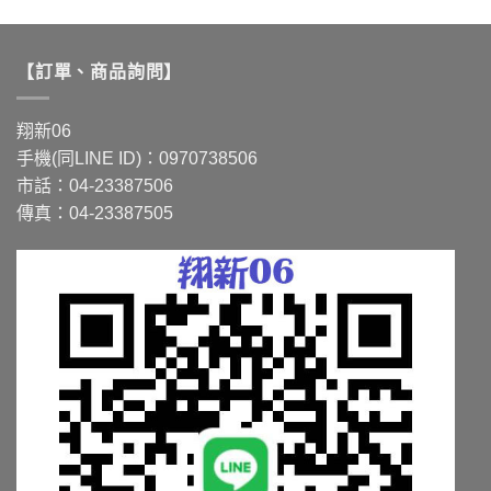
品
有
多
【訂單、商品詢問】
種
款
式。
翔新06
可
手機(同LINE ID)：0970738506
在
市話：04-23387506
產
品
傳真：04-23387505
頁
面
選
擇
選
項