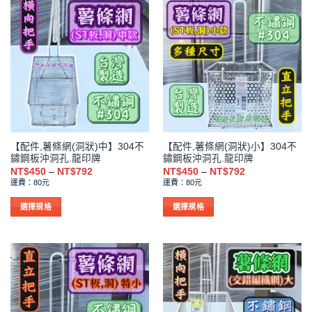
品
品
有
有
多
多
種
種
款
款
式。
式。
可
可
在
在
產
產
品
品
【配件,薯條網(洞狀)中】304不
【配件,薯條網(洞狀)小】304不
頁
頁
鏽鋼板沖洞孔.龍印牌
鏽鋼板沖洞孔.龍印牌
面
面
價
價
NT$
450
–
NT$
792
NT$
450
–
NT$
792
選
選
格
格
運費：80元
運費：80元
範
範
擇
擇
圍：
圍：
NT$450
NT$450
選
選
選擇規格
選擇規格
到
到
項
項
此
此
NT$792
NT$792
產
產
品
品
有
有
多
多
種
種
款
款