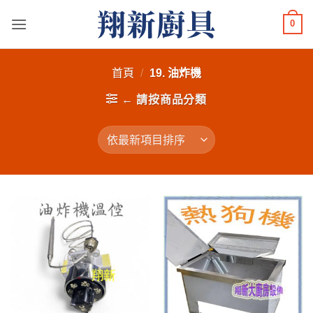
Skip
0
to
content
首頁
/
19. 油炸機
← 請按商品分類