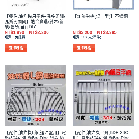
【零件,油炸機用零件-溫控開關/
【炸熱狗機(桌上型)】不鏽鋼
瓦斯開關閥】適合寶鼎/雙木/新
龍/匯勒,自行DIY
價
價
NT$
1,890
–
NT$
2,200
NT$
3,200
–
NT$
3,365
格
格
運費：免運費
運費：100元(單件)
範
範
圍：
圍：
NT$1,890
NT$3,200
選擇規格
選擇規格
到
到
此
此
NT$2,200
NT$3,365
產
產
品
品
有
有
多
多
種
種
款
款
式。
式。
可
可
在
在
產
產
品
品
【配件,油炸機L網,迴油盤用】電
【配件,油炸機平網,BDF-23C
頁
頁
鍍/304可選,適BaoDing.寶鼎.豹
用】電鍍/304可選,適BaoDing.