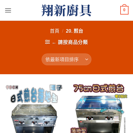
Skip
0
to
content
首頁
/
20. 煎台
← 請按商品分類