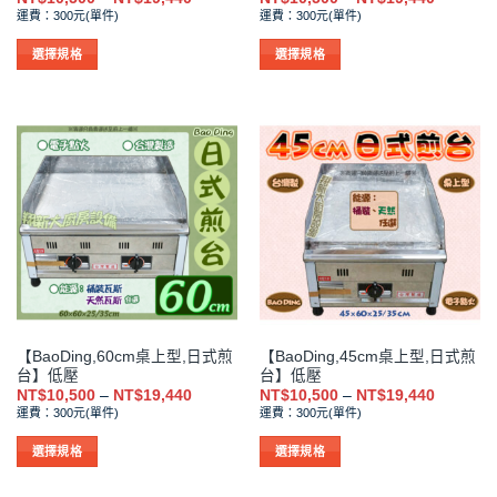
選
選
格
格
運費：300元(單件)
運費：300元(單件)
範
範
擇
擇
圍：
圍：
NT$10,500
NT$10,5
選
選
選擇規格
選擇規格
到
到
項
項
此
此
NT$19,440
NT$19,4
產
產
品
品
有
有
多
多
種
種
款
款
式。
式。
可
可
在
在
產
產
品
品
【BaoDing,60cm桌上型,日式煎
【BaoDing,45cm桌上型,日式煎
頁
頁
台】低壓
台】低壓
面
面
價
價
NT$
10,500
–
NT$
19,440
NT$
10,500
–
NT$
19,440
選
選
格
格
運費：300元(單件)
運費：300元(單件)
範
範
擇
擇
圍：
圍：
NT$10,500
NT$10,5
選
選
選擇規格
選擇規格
到
到
項
項
此
此
NT$19,440
NT$19,4