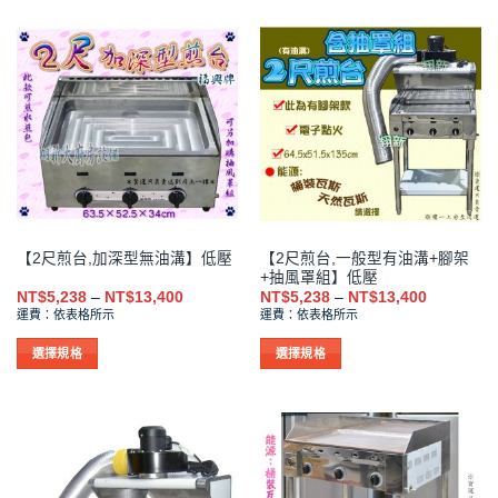
產
產
品
品
有
有
多
多
種
種
款
款
式。
式。
可
可
在
在
產
產
品
品
【2尺煎台,一般型有油溝+腳架
【2尺煎台,加深型無油溝】低壓
頁
頁
+抽風罩組】低壓
面
面
價
價
NT$
5,238
–
NT$
13,400
NT$
5,238
–
NT$
13,400
選
選
格
格
運費：依表格所示
運費：依表格所示
範
範
擇
擇
圍：
圍：
NT$5,238
NT$5,238
選
選
選擇規格
選擇規格
到
到
項
項
此
此
NT$13,400
NT$13,40
產
產
品
品
有
有
多
多
種
種