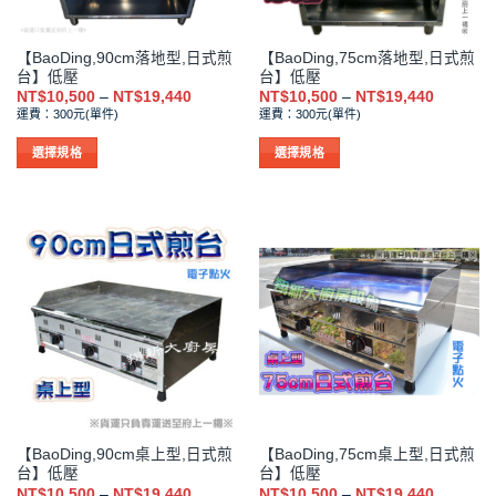
【BaoDing,90cm落地型,日式煎
【BaoDing,75cm落地型,日式煎
台】低壓
台】低壓
價
價
NT$
10,500
–
NT$
19,440
NT$
10,500
–
NT$
19,440
格
格
運費：300元(單件)
運費：300元(單件)
範
範
圍：
圍：
NT$10,500
NT$10,5
選擇規格
選擇規格
到
到
此
此
NT$19,440
NT$19,4
產
產
品
品
有
有
多
多
種
種
款
款
式。
式。
可
可
在
在
產
產
品
品
【BaoDing,90cm桌上型,日式煎
【BaoDing,75cm桌上型,日式煎
頁
頁
台】低壓
台】低壓
面
面
價
價
NT$
10,500
–
NT$
19,440
NT$
10,500
–
NT$
19,440