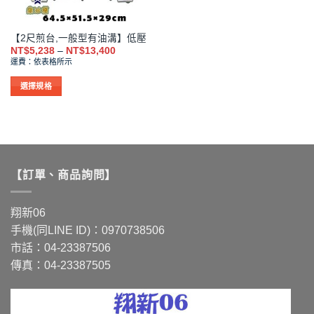
產
產
品
品
【2尺煎台,一般型有油溝】低壓
頁
頁
價
NT$
5,238
–
NT$
13,400
面
面
格
運費：依表格所示
範
選
選
圍：
擇
擇
NT$5,238
選擇規格
到
選
選
此
NT$13,400
項
項
產
品
有
多
【訂單、商品詢問】
種
款
式。
翔新06
可
手機(同LINE ID)：0970738506
在
市話：04-23387506
產
品
傳真：04-23387505
頁
面
選