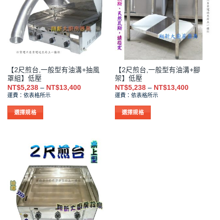
款
款
式。
式。
可
可
在
在
產
產
品
品
【2尺煎台,一般型有油溝+抽風
【2尺煎台,一般型有油溝+腳
頁
頁
罩組】低壓
架】低壓
面
面
價
價
NT$
5,238
–
NT$
13,400
NT$
5,238
–
NT$
13,400
選
選
格
格
運費：依表格所示
運費：依表格所示
範
範
擇
擇
圍：
圍：
NT$5,238
NT$5,238
選
選
選擇規格
選擇規格
到
到
項
項
此
此
NT$13,400
NT$13,40
產
產
品
品
有
有
多
多
種
種
款
款
式。
式。
可
可
在
在