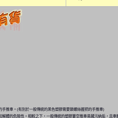
手推車。(有別於一般傳統的黑色塑膠需要鎖螺絲握把的手推車)
和解體的危險性。相較之下，一般傳統的塑膠簍空推車易藏污納垢，且車