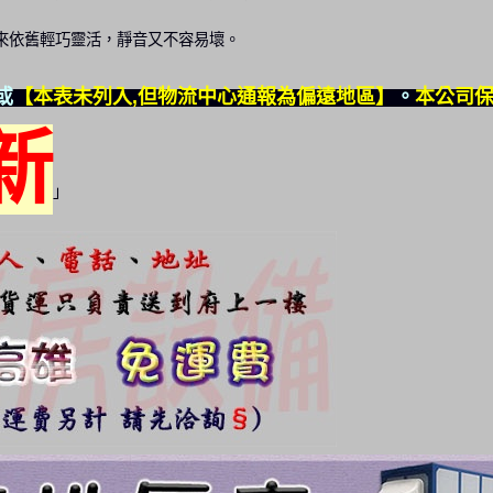
來依舊輕巧靈活，靜音又不容易壞。
或
【本表未列入,但物流中心通報為偏遠地區】
。
本公司
新
」