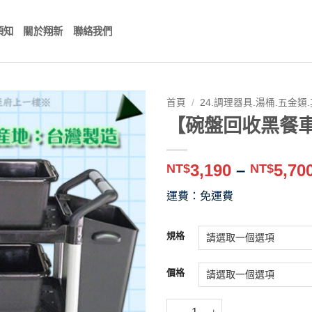
須知
關於翔新
聯絡我們
首頁
/
24.調理器具.湯桶.五金類
【碗盤回收黑餐車
3,190
–
5,70
NT$
NT$
運費：免運費
規格
價格
【碗盤回收黑餐車(常規款)-全配件