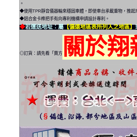
。
◆使用TPR靜音儀器輪來穩固車體，即使車台承載重物，推起
◆鋁合金卡榫把手有向專利機構申請設計專利。
◆
若運送地址：屬
【偏遠地區表所列入之地區】
關於翔
◎訂貨：請先看「賣方