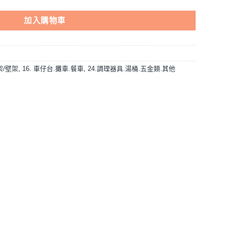
加入購物車
架/壁架
,
16. 車仔台.攤車.餐車
,
24.調理器具.湯桶.五金類.其他