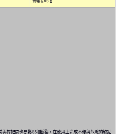
置盤盆×6個
體與握把間也易鬆脫和斷裂，在使用上造成不便與危險的缺點