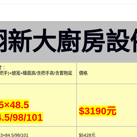
翔新大廚房設
寸：
把手)×總寬×檯面高/含把手高/含置物盆
價格
5×48.5
$3190元
.5/98/101
.3×84.5/98/101
$5428元