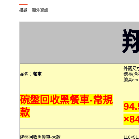
描述
額外資訊
外觀尺
品名：
餐車
總長(含
總高cm
碗盤回收黑餐車-常規
94.
款
×84
碗盤回收黑餐車-大款
118×51