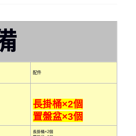
備
配件
長掛桶×2個
置盤盆×3個
長掛桶×2個