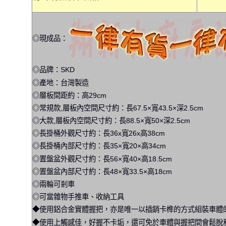
◎現成品：
◎品牌：SKD
◎產地：台灣製造
◎層板間距約：高29cm
◎常規款,層板內空間尺寸約：長67.5×寬43.5×深2.5cm
◎大款,層板內空間尺寸約：長88.5×寬50×深2.5cm
◎長掛桶外觀尺寸約：長36x寬26x高38cm
◎長掛桶內部尺寸約：長35×寬20×高34cm
◎置盤盆外觀尺寸約：長56×寬40×高18.5cm
◎置盤盆內部尺寸約：長48×寬33.5×高18cm
◎兩輪可剎車
◎可當雜物手推車、收納工具
◆使用鋁合金實體握把，亦是唯一以插銷卡榫的方式組裝車體的
◆使用上觸感佳，好握不卡垢，還可免於車體與握把間會鬆脫