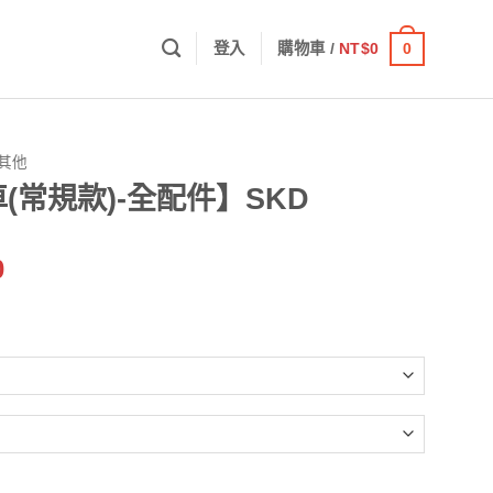
0
登入
購物車 /
NT$
0
.其他
(常規款)-全配件】SKD
價
0
格
範
圍：
NT$3,190
到
NT$5,700
】SKD 數量