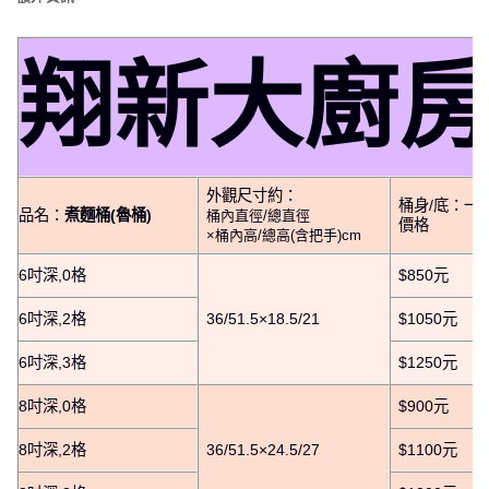
翔新大廚
外觀尺寸約：
桶身/底：一
品名：
煮麵桶(魯桶)
桶內直徑/總直徑
價格
×桶內高/總高(含把手)cm
6吋深,0格
$850元
6吋深,2格
36/51.5×18.5/21
$1050元
6吋深,3格
$1250元
8吋深,0格
$900元
8吋深,2格
36/51.5×24.5/27
$1100元