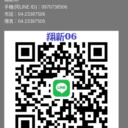
式。
式。
手機(同LINE ID)：0970738506
可
可
市話：04-23387506
在
在
傳真：04-23387505
產
產
品
品
頁
頁
面
面
選
選
擇
擇
選
選
項
項