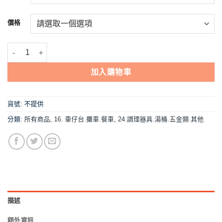
到
NT$2,158
價格
【煮麵桶/魯桶】6吋/8吋/尺1、0格/2格/3格 數量
加入購物車
貨號:
不提供
分類:
所有商品
,
16. 車仔台.攤車.餐車
,
24.調理器具.湯桶.五金類.其他
描述
額外資訊