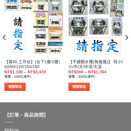
【寬60,工作台】(台下1層/2層)
【不鏽鋼水槽(無後牆)】 特小/
60/90/120/150/180
小/中/大/中深/大深
價
價
NT$
1,100
–
NT$
3,470
NT$
300
–
NT$
1,764
格
格
運費：100元(單件)
運費：300元(單件)
範
範
圍：
圍：
NT$1,100
NT$300
選擇規格
選擇規格
到
到
此
此
NT$3,470
NT$1,764
產
產
品
品
有
有
【訂單、商品詢問】
多
多
種
種
款
款
翔新06