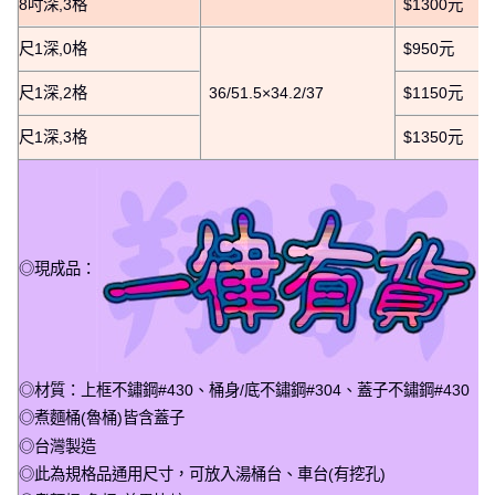
8吋深,3格
$1300元
尺1深,0格
$950元
尺1深,2格
36/51.5×34.2/37
$1150元
尺1深,3格
$1350元
◎現成品：
◎材質：上框不鏽鋼#430、桶身/底不鏽鋼#304、蓋子不鏽鋼#430
◎煮麵桶(魯桶)皆含蓋子
◎台灣製造
◎此為規格品通用尺寸，可放入湯桶台、車台(有挖孔)