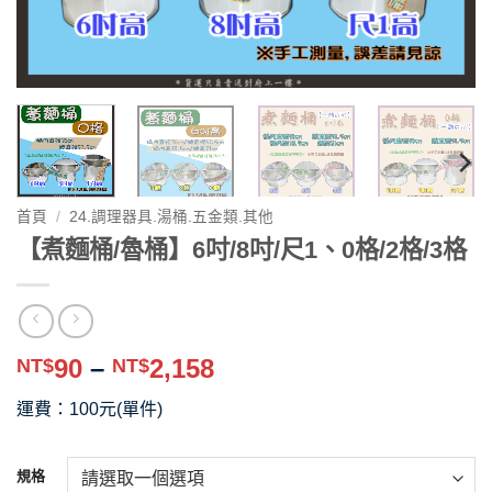
首頁
/
24.調理器具.湯桶.五金類.其他
【煮麵桶/魯桶】6吋/8吋/尺1、0格/2格/3格
價
90
–
2,158
NT$
NT$
格
運費：100元(單件)
範
圍：
NT$90
規格