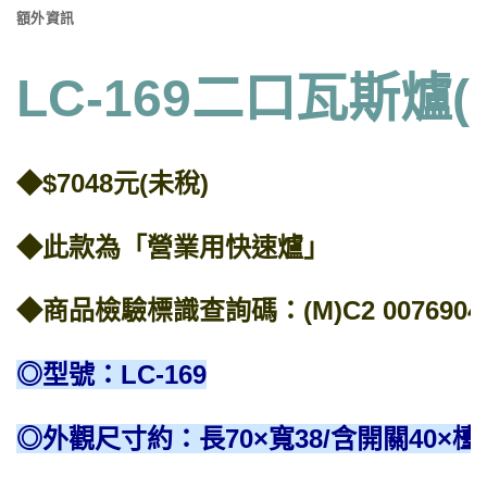
額外資訊
LC-169二口瓦斯爐(
◆$7048元(未稅)
◆此款為「營業用快速爐」
◆商品檢驗標識查詢碼：(M)C2 0076904
◎型號：LC-169
◎外觀尺寸約：長70×寬38/含開關40×檯