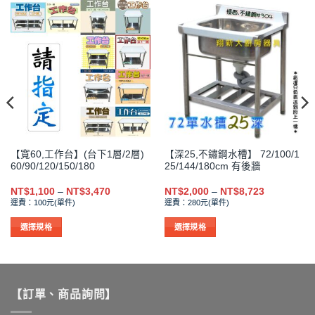
種
種
款
款
式。
式。
可
可
在
在
產
產
品
品
頁
頁
面
面
選
選
【寬60,工作台】(台下1層/2層)
【深25,不鏽鋼水槽】 72/100/1
擇
擇
60/90/120/150/180
25/144/180cm 有後牆
選
選
項
項
價
價
NT$
1,100
–
NT$
3,470
NT$
2,000
–
NT$
8,723
格
格
運費：100元(單件)
運費：280元(單件)
範
範
圍：
圍：
NT$1,100
NT$2,000
選擇規格
選擇規格
到
到
此
此
NT$3,470
NT$8,723
產
產
品
品
有
有
【訂單、商品詢問】
多
多