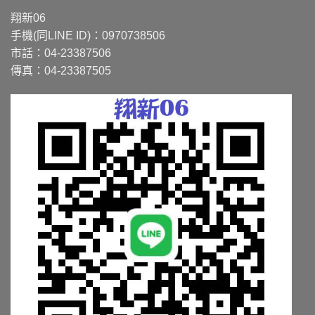
種
種
款
款
翔新06
式。
式。
手機(同LINE ID)：0970738506
可
可
市話：04-23387506
在
在
傳真：04-23387505
產
產
品
品
頁
頁
面
面
選
選
擇
擇
選
選
項
項