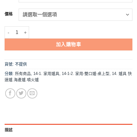
到
NT$7,400
價格
【LC-169.雙口瓦斯爐】家用爐具/快速爐款 數量
加入購物車
貨號:
不提供
分類:
所有商品
,
14-1. 家用爐具
,
14-1-2. 家用-雙口爐-桌上型
,
14. 爐具 快
速爐.海產爐.噴火爐
描述