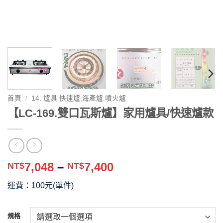
首頁
/
14. 爐具 快速爐.海產爐.噴火爐
【LC-169.雙口瓦斯爐】家用爐具/快速爐款
價
7,048
–
7,400
NT$
NT$
格
運費：100元(單件)
範
圍：
NT$7,048
規格