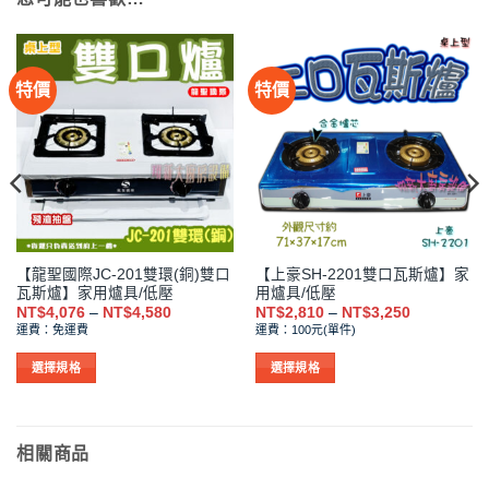
特價
特價
【龍聖國際JC-201雙環(銅)雙口
【上豪SH-2201雙口瓦斯爐】家
瓦斯爐】家用爐具/低壓
用爐具/低壓
價
價
NT$
4,076
–
NT$
4,580
NT$
2,810
–
NT$
3,250
格
格
運費：免運費
運費：100元(單件)
範
範
圍：
圍：
NT$4,076
NT$2,810
選擇規格
選擇規格
到
到
此
此
NT$4,580
NT$3,250
產
產
品
品
相關商品
有
有
多
多