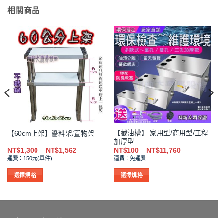
相關商品
【截油槽】 家用型/商用型/工程
【60cm上架】醬料架/置物架
加厚型
價
價
NT$
1,300
–
NT$
1,562
NT$
100
–
NT$
11,760
格
格
運費：150元(單件)
運費：免運費
範
範
圍：
圍：
NT$1,300
NT$100
選擇規格
選擇規格
到
到
此
此
NT$1,562
NT$11,760
產
產
品
品
有
有