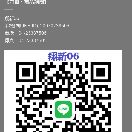
【訂單、商品詢問】
多
多
種
種
款
款
翔新06
式。
式。
手機(同LINE ID)：0970738506
可
可
市話：04-23387506
在
在
傳真：04-23387505
產
產
品
品
頁
頁
面
面
選
選
擇
擇
選
選
項
項