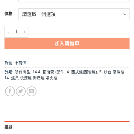
到
NT$9,000
價格
【瓦斯管-整捲】台灣製造 數量
加入購物車
貨號:
不提供
分類:
所有商品
,
14-4. 瓦斯管+配件
,
4. 西式爐(西餐爐)
,
5. 炒台.高湯爐
,
14. 爐具 快速爐.海產爐.噴火爐
描述