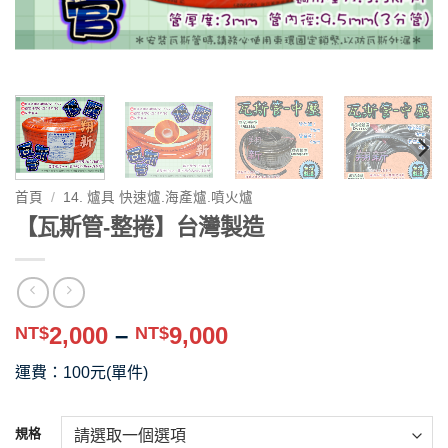
首頁
/
14. 爐具 快速爐.海產爐.噴火爐
【瓦斯管-整捲】台灣製造
價
2,000
–
9,000
NT$
NT$
格
運費：100元(單件)
範
圍：
NT$2,000
規格