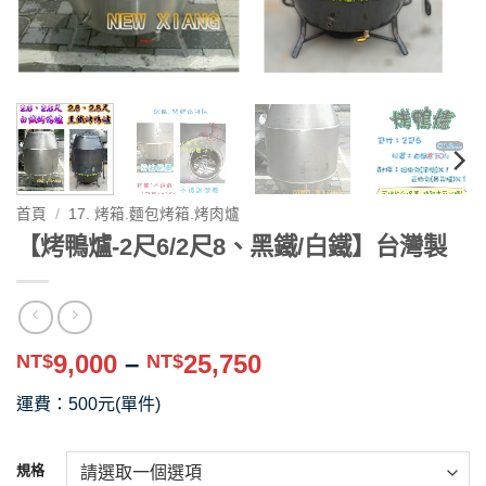
首頁
/
17. 烤箱.麵包烤箱.烤肉爐
【烤鴨爐-2尺6/2尺8、黑鐵/白鐵】台灣製
價
9,000
–
25,750
NT$
NT$
格
運費：500元(單件)
範
圍：
NT$9,000
規格