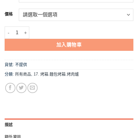
到
NT$25,750
價格
【烤鴨爐-2尺6/2尺8、黑鐵/白鐵】台灣製 數量
加入購物車
貨號:
不提供
分類:
所有商品
,
17. 烤箱.麵包烤箱.烤肉爐
描述
額外資訊