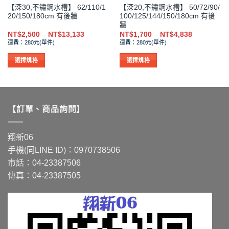
【深30,不鏽鋼水槽】 62/110/1
【深20,不鏽鋼水槽】 50/72/90/
20/150/180cm 有後牆
100/125/144/150/180cm 有後
牆
價
價
NT$
2,500
–
NT$
13,133
NT$
1,700
–
NT$
4,838
格
格
運費：280元(單件)
運費：280元(單件)
範
範
圍：
圍：
NT$2,500
NT$1,700
選擇規格
選擇規格
到
到
此
此
NT$13,133
NT$4,838
產
產
品
品
有
有
【訂單、商品詢問】
多
多
種
種
款
款
翔新06
式。
式。
手機(同LINE ID)：0970738506
可
可
市話：04-23387506
在
在
傳真：04-23387505
產
產
品
品
頁
頁
面
面
選
選