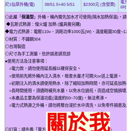
電力
尺1仙草外桶(電)
38/51.5×40.5/51
$2300元 (含發票)
6吋、
◎此屬「
保溫型
」外桶，桶內需先加水才可使用(隔水加熱保溫)，請
◆瓦斯式熱源：慢火爐 加熱 (爐具需另購)
◆電力式熱源：電壓110v、消耗功率1000瓦(W)、溫度範圍30度~120
◎材質：不鏽鋼304
◎台灣製造
◎尺寸為手工測量，些許誤差請見諒
●使用方法及注意事項：
○電力款，請勿使用延長線以確保安全。
○使用前先將外桶內注入清水，檢查水量才可開火or送上電源。
○初期注入的清水請使用熱水，除了縮短加熱時間，亦可延長加熱器
○長時間使用，須適時補充水量，以免水位過低，而造成空燒損壞及
○本產品主要為保溫功能(溫度約50~70度)，無法煮沸。
○電力式熱源之外桶，請勿將整台浸於水中清洗，以免零件損患及漏
關於我
◎訂貨：請先看「賣方
」