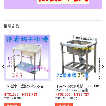
相關商品
【深25,不鏽鋼水槽】 72/100/1
【68塑水】塑鋼水槽洗衣台
25/144/180cm 有後牆
價
價
NT$
1,380
–
NT$
1,733
NT$
2,000
–
NT$
8,723
格
格
運費：依表格所示
運費：280元(單件)
範
範
圍：
圍：