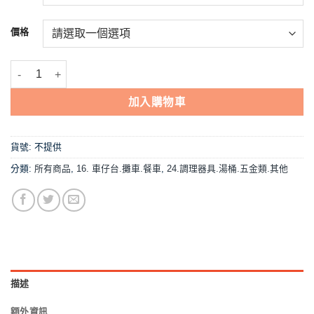
到
NT$2,300
價格
【燒仙草外桶-瓦斯式/電力式】6吋/8吋/尺1 數量
加入購物車
貨號:
不提供
分類:
所有商品
,
16. 車仔台.攤車.餐車
,
24.調理器具.湯桶.五金類.其他
描述
額外資訊