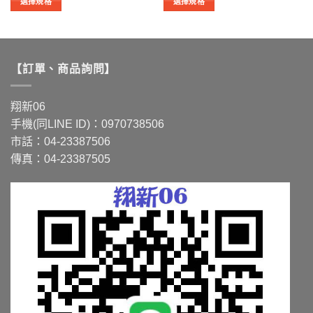
NT$1,380
NT$2,000
選擇規格
選擇規格
到
到
此
此
NT$1,733
NT$8,723
產
產
品
品
有
有
【訂單、商品詢問】
多
多
種
種
款
款
翔新06
式。
式。
手機(同LINE ID)：0970738506
可
可
市話：04-23387506
在
在
傳真：04-23387505
產
產
品
品
頁
頁
面
面
選
選
擇
擇
選
選
項
項