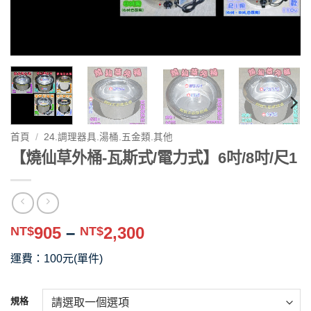
首頁
/
24.調理器具.湯桶.五金類.其他
【燒仙草外桶-瓦斯式/電力式】6吋/8吋/尺1
價
905
–
2,300
NT$
NT$
格
運費：100元(單件)
範
圍：
NT$905
規格