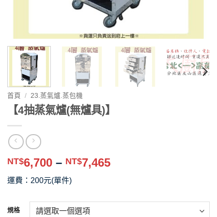
首頁
/
23.蒸氣爐.蒸包機
【4抽蒸氣爐(無爐具)】
價
6,700
–
7,465
NT$
NT$
格
運費：200元(單件)
範
圍：
NT$6,700
規格