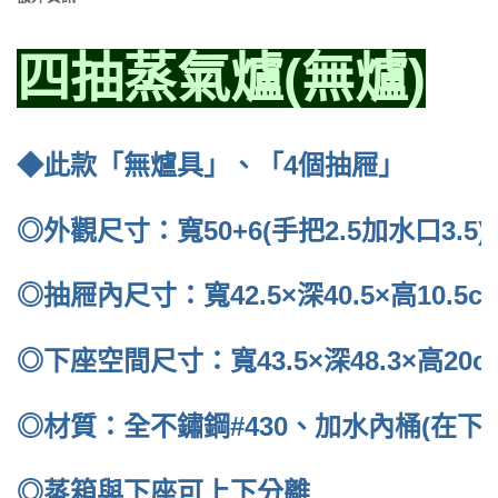
四抽蒸氣爐(無爐)
◆此款「無爐具」、「4個抽屜」
◎外觀尺寸：寬50+6(手把2.5加水口3.5)×
◎抽屜內尺寸：寬42.5×深40.5×高10.5c
◎下座空間尺寸：寬43.5×深48.3×高20c
◎材質：全不鏽鋼#430、加水內桶(在下座
◎蒸箱與下座可上下分離