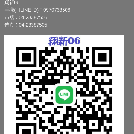
款
款
翔新06
式。
式。
手機(同LINE ID)：0970738506
可
可
市話：04-23387506
在
在
傳真：04-23387505
產
產
品
品
頁
頁
面
面
選
選
擇
擇
選
選
項
項