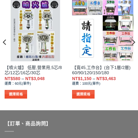
【噴火爐】 低壓,營業用,5芯/8
【寬45,工作台】(台下1層/2層)
芯/12芯/16芯/30芯
60/90/120/150/180
價
價
NT$
580
–
NT$
3,048
NT$
1,150
–
NT$
3,463
格
格
運費：60元(單件)
運費：100元(單件)
範
範
圍：
圍：
NT$580
NT$1,150
選擇規格
選擇規格
到
到
此
此
NT$3,048
NT$3,463
產
產
品
品
有
有
【訂單、商品詢問】
多
多
種
種