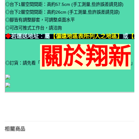
◎台下1層空間間距：高約57.5cm (手工測量,些許誤差請見諒)
◎台下2層空間間距：高約26cm (手工測量,些許誤差請見諒)
◎腳皆有調整腳套，可調整桌面水平
◎可改可推式工作台，請洽詢
◆
若運送地址：屬
【偏遠地區表所列入之地區】
或
【本
關於翔新
◎訂貨：請先看「
」
相關商品