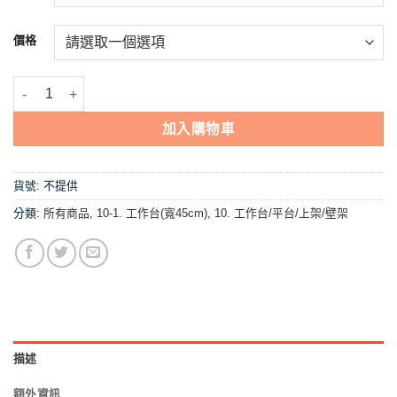
到
NT$3,463
價格
【120×45cm台下2層,工作台】寬45 數量
加入購物車
貨號:
不提供
分類:
所有商品
,
10-1. 工作台(寬45cm)
,
10. 工作台/平台/上架/壁架
描述
額外資訊