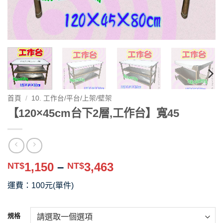
首頁
/
10. 工作台/平台/上架/壁架
【120×45cm台下2層,工作台】寬45
價
1,150
–
3,463
NT$
NT$
格
運費：100元(單件)
範
圍：
NT$1,150
規格