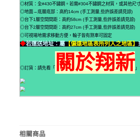
◎材質：全#430不鏽鋼。若需#304不鏽鋼之材質，或其他尺
◎地面→底層底部：高約14cm (手工測量,些許誤差請見諒)
◎台下1層空間間距：高約58cm (手工測量,些許誤差請見諒)
◎台下2層空間間距：高約27cm (手工測量,些許誤差請見諒)
◎可視場地需求移動方便，輪子皆有煞車可固定
◆
若運送地址：屬
【偏遠地區表所列入之地區】
關於翔新
◎訂貨：請先看「
」
相關商品