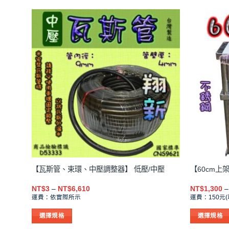
【瓦斯管、束環、中壓調整器】 低壓/中壓
【60cm上
價
NT$
3
–
NT$
6,610
NT$
1,300
–
格
運費：依實際所示
運費：150元(
範
圍：
選擇規格
選擇規格
NT$3
到
此
此