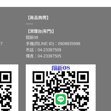
產
品
有
【商品詢問】
多
種
【流理台(有門)】
款
翔新08
式。
27
手機(同LINE ID)：0909835998
可
市話：04-23387509
在
傳真：04-23387505
產
品
頁
面
選
擇
選
項