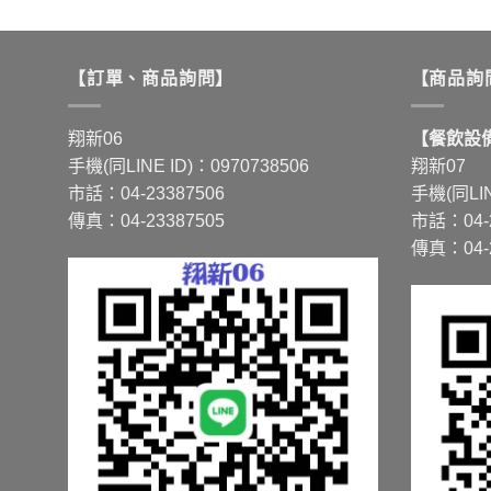
NT$6,610
產
產
品
品
有
有
【訂單、商品詢問】
【商品詢
多
多
種
種
翔新06
【餐飲設備
款
款
手機(同LINE ID)：0970738506
翔新07
式。
式。
市話：04-23387506
手機(同LIN
可
可
傳真：04-23387505
市話：04-2
在
在
傳真：04-2
產
產
品
品
頁
頁
面
面
選
選
擇
擇
選
選
項
項