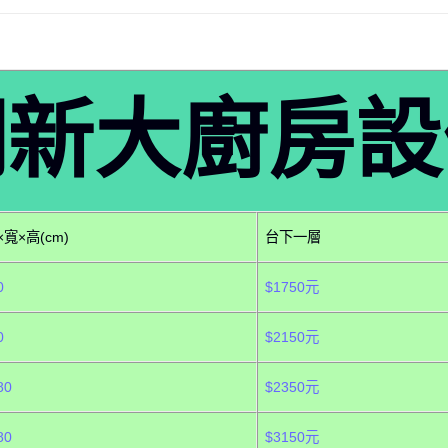
翔新大廚房設
寬×高(cm)
台下一層
0
$1750元
0
$2150元
80
$2350元
80
$3150元