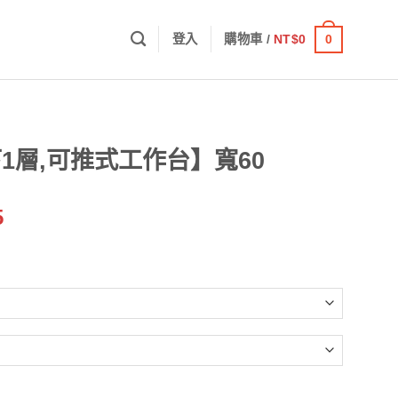
0
登入
購物車 /
NT$
0
架
台下1層,可推式工作台】寬60
價
5
格
範
圍：
NT$1,700
到
NT$4,415
台】寬60 數量