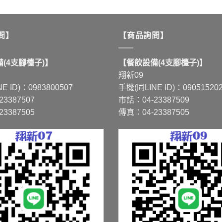
NT$1,562
NT$3,463
產
品
有
問】
【商品詢問】
多
種
(4支腳檯子)】
【餐飲設備(4支腳檯子)】
款
翔新09
式。
E ID)：0983800507
手機(同LINE ID)：09051520
可
3387507
市話：04-23387509
在
3387505
傳真：04-23387505
產
品
頁
面
選
擇
選
項