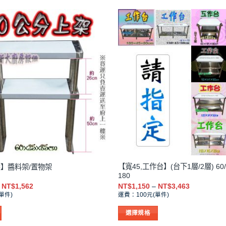
【寬45,工作台】(台下1層/2層) 60/90
架】醬料架/置物架
180
價
價
NT$
1,562
NT$
1,150
–
NT$
3,463
格
格
單件)
運費：100元(單件)
範
範
圍：
圍：
選擇規格
NT$1,300
NT$1,150
到
到
此