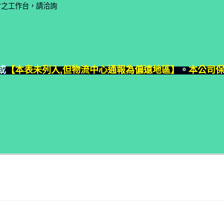
寸之工作台，請洽詢
或
【本表未列入,但物流中心通報為偏遠地區】
。
本公司