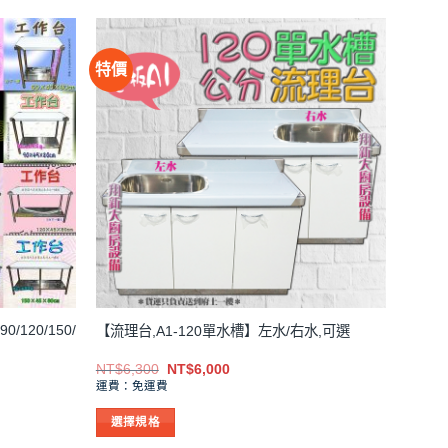
特價
/120/150/
【流理台,A1-120單水槽】左水/右水,可選
原
目
NT$
6,300
NT$
6,000
始
前
運費：免運費
價
價
格：
格：
選擇規格
NT$6,300。
NT$6,000。
此