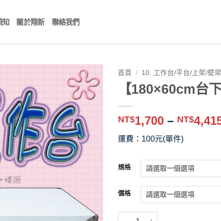
須知
關於翔新
聯絡我們
首頁
/
10. 工作台/平台/上架/壁
【180×60cm
1,700
–
4,41
NT$
NT$
運費：100元(單件)
規格
價格
【180×60cm台下1層,可推式工作