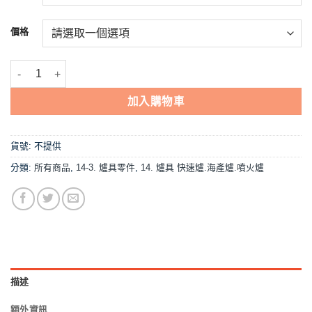
到
NT$210
價格
【零件,45cm母火管】中壓,快速爐用 數量
加入購物車
貨號:
不提供
分類:
所有商品
,
14-3. 爐具零件
,
14. 爐具 快速爐.海產爐.噴火爐
描述
額外資訊