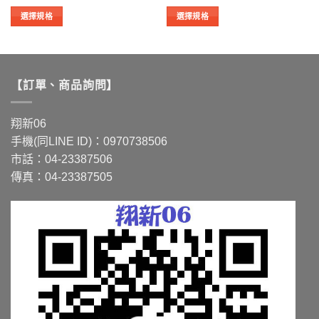
圍：
圍：
NT$381
NT$1,700
選擇規格
選擇規格
到
到
此
此
NT$1,247
NT$4,415
產
產
品
品
有
有
【訂單、商品詢問】
多
多
種
種
款
款
翔新06
式。
式。
手機(同LINE ID)：0970738506
可
可
市話：04-23387506
在
在
傳真：04-23387505
產
產
品
品
頁
頁
面
面
選
選
擇
擇
選
選
項
項