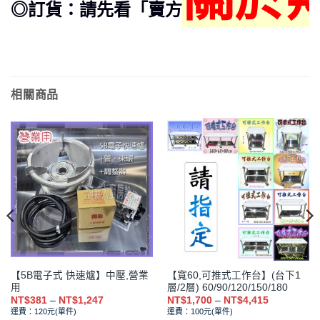
◎訂貨：請先看「賣方
相關商品
【5B電子式 快速爐】中壓,營業
【寬60,可推式工作台】(台下1
用
層/2層) 60/90/120/150/180
價
價
NT$
381
–
NT$
1,247
NT$
1,700
–
NT$
4,415
格
格
運費：120元(單件)
運費：100元(單件)
範
範