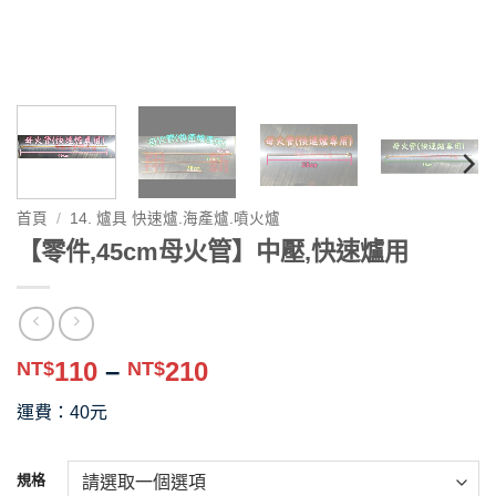
首頁
/
14. 爐具 快速爐.海產爐.噴火爐
【零件,45cm母火管】中壓,快速爐用
價
110
–
210
NT$
NT$
格
運費：40元
範
圍：
NT$110
規格