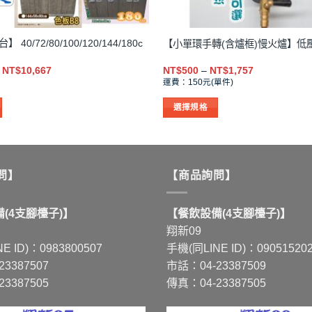
40/72/80/100/120/144/180c
【小單環手轉(含爐框)慢火爐】低
價
價
NT$
10,667
NT$
500
–
NT$
1,757
格
格
運費：150元(單件)
範
範
圍：
圍：
選擇規格
NT$2,571
NT$500
到
到
此
NT$10,667
NT$1,757
產
品
有
問】
【商品詢問】
多
種
(4支腳檯子)】
【餐飲設備(4支腳檯子)】
款
翔新09
式。
E ID)：0983800507
手機(同LINE ID)：09051520
可
3387507
市話：04-23387509
在
3387505
傳真：04-23387505
產
品