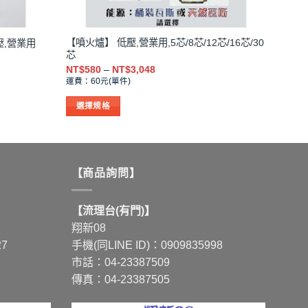
【噴火爐】 低壓,營業用,5芯/8芯/12芯/16芯/30
壓,營業用
芯
價
NT$
580
–
NT$
3,048
格
運費：60元(單件)
範
圍：
選擇規格
NT$580
到
此
NT$3,048
產
品
有
【商品詢問】
多
種
【流理台(有門)】
款
翔新08
式。
27
手機(同LINE ID)：0909835998
可
市話：04-23387509
在
傳真：04-23387505
產
品