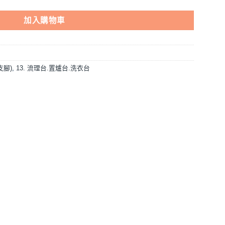
加入購物車
支腳)
,
13. 流理台.置爐台.洗衣台