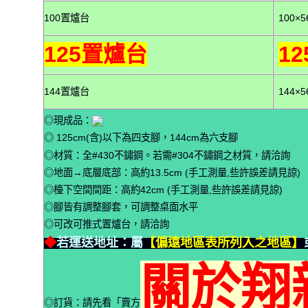
100置爐台
100×5
125置爐台
12
144置爐台
144×5
◎現成品：
◎ 125cm(含)以下為四支腳，144cm為六支腳
◎材質：全#430不鏽鋼。若需#304不鏽鋼之材質，請洽詢
◎地面→底層底部：高約13.5cm (手工測量,些許誤差請見諒)
◎檯下空間間距：高約42cm (手工測量,些許誤差請見諒)
◎腳皆有調整腳套，可調整桌面水平
◎可改可推式置爐台，請洽詢
◆
若運送地址：屬
【偏遠地區表所列入之地區】
關於翔
◎訂貨：請先看「賣方