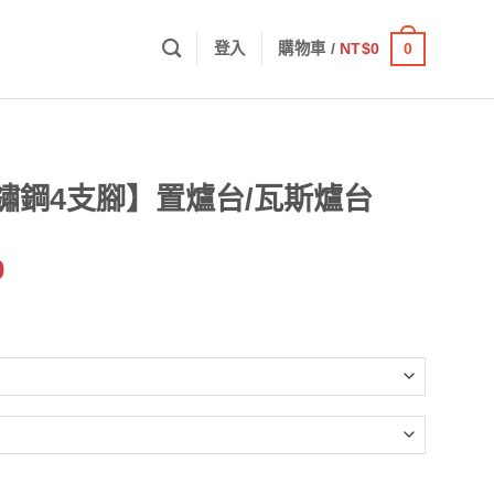
0
登入
購物車 /
NT$
0
不鏽鋼4支腳】置爐台/瓦斯爐台
價
0
格
範
圍：
NT$1,200
到
NT$2,310
爐台/瓦斯爐台 數量