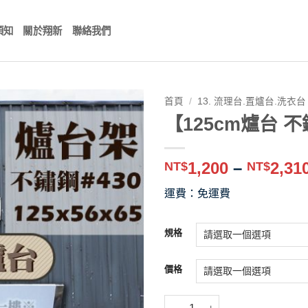
須知
關於翔新
聯絡我們
首頁
/
13. 流理台.置爐台.洗衣台
【125cm爐台 
1,200
–
2,31
NT$
NT$
運費：免運費
規格
價格
【125cm爐台 不鏽鋼4支腳】置