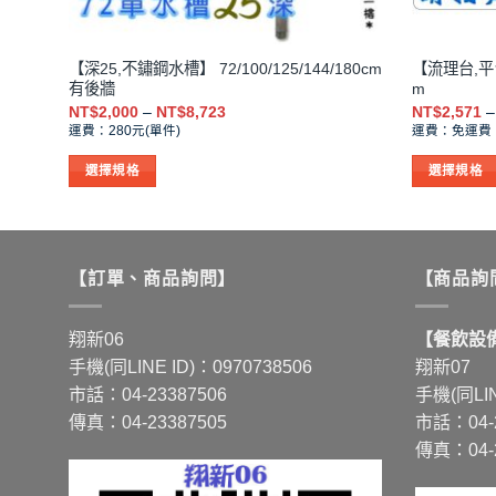
【深25,不鏽鋼水槽】 72/100/125/144/180cm
【流理台,平台】 
有後牆
m
價
NT$
2,000
–
NT$
8,723
NT$
2,571
–
格
運費：280元(單件)
運費：免運費
範
圍：
選擇規格
選擇規格
NT$2,000
到
此
此
NT$8,723
產
產
品
品
有
有
【訂單、商品詢問】
【商品詢
多
多
種
種
翔新06
【餐飲設備
款
款
手機(同LINE ID)：0970738506
翔新07
式。
式。
市話：04-23387506
手機(同LIN
可
可
傳真：04-23387505
市話：04-2
在
在
傳真：04-2
產
產
品
品