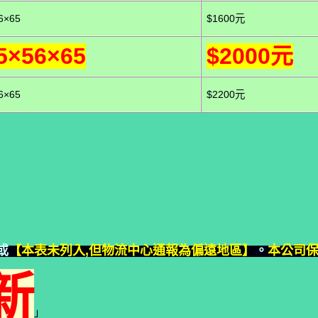
6×65
$1600元
5×56×65
$2000元
6×65
$2200元
或
【本表未列入,但物流中心通報為偏遠地區】
。
本公司
新
」