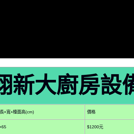
翔新大廚房設
長×寬×檯面高(cm)
價格
×65
$1200元