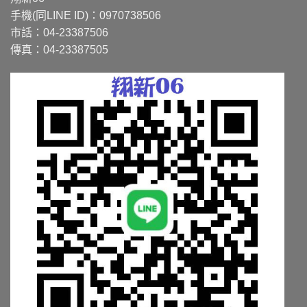
式。
式。
手機(同LINE ID)：0970738506
可
可
市話：04-23387506
在
在
傳真：04-23387505
產
產
品
品
頁
頁
面
面
選
選
擇
擇
選
選
項
項