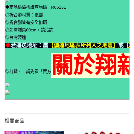
◆商品檢驗標識查詢碼：R65151
◎折合腳材質：電鍍
◎折合腳皆有安全扣環
◎如需矮桌60cm，請洽詢
◎台灣製造
◆
若運送地址：屬
【偏遠地區表所列入之地區】
或
【本
關於翔
◎訂貨、
：請先看「賣方
相關商品