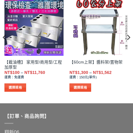
【截油槽】 家用型/商用型/工程
【60cm上架】醬料架/置物架
加厚型
價
價
NT$
100
–
NT$
11,760
NT$
1,300
–
NT$
1,562
格
格
運費：免運費
運費：150元(單件)
範
範
圍：
圍：
NT$100
NT$1,300
選擇規格
選擇規格
到
到
此
此
NT$11,760
NT$1,562
產
產
品
品
有
有
【訂單、商品詢問】
多
多
種
種
款
款
翔新06