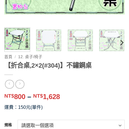
首頁
/
12. 桌子/椅子
【折合桌,2×2(#304)】不鏽鋼桌
價
800
–
1,628
NT$
NT$
格
運費：150元(單件)
範
圍：
NT$800
規格