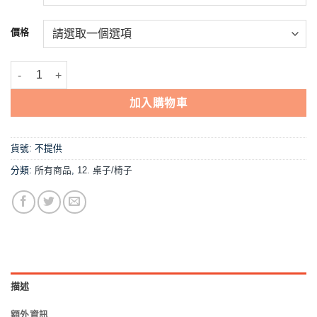
到
NT$1,628
價格
【折合桌,2×2(#304)】不鏽鋼桌 數量
加入購物車
貨號:
不提供
分類:
所有商品
,
12. 桌子/椅子
描述
額外資訊