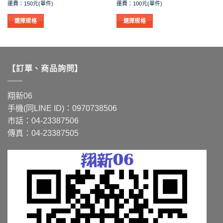
格
格
運費：150元(單件)
運費：100元(單件)
範
範
圍：
圍：
NT$1,300
NT$1,150
選擇規格
選擇規格
到
到
此
此
NT$1,562
NT$3,463
產
產
品
品
有
有
【訂單、商品詢問】
多
多
種
種
款
款
翔新06
式。
式。
手機(同LINE ID)：0970738506
可
可
市話：04-23387506
在
在
傳真：04-23387505
產
產
品
品
頁
頁
面
面
選
選
擇
擇
選
選
項
項