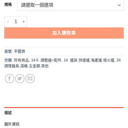
NT$267。
NT$248。
規格
【低壓調整器,型號3280】家用瓦斯調整器Q:3kg/hr、R:280mmH2O
加入購物車
貨號:
不提供
分類:
所有商品
,
14-5. 調整器+配件
,
14. 爐具 快速爐.海產爐.噴火爐
,
24.
調理器具.湯桶.五金類.其他
描述
額外資訊