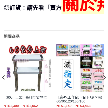
關於
◎訂貨：請先看「賣方
相關商品
【寬45,工作台】(台下1層/2層)
【60cm上架】醬料架/置物架
60/90/120/150/180
價
價
NT$
1,300
–
NT$
1,562
NT$
1,150
–
NT$
3,463