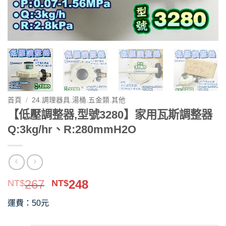
首頁
/
24.調理器具.湯桶.五金類.其他
【低壓調整器,型號3280】家用瓦斯調整器
Q:3kg/hr、R:280mmH2O
原
目
267
248
NT$
NT$
始
前
運費：50元
價
價
格：
格：