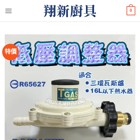
Skip
0
to
content
特價