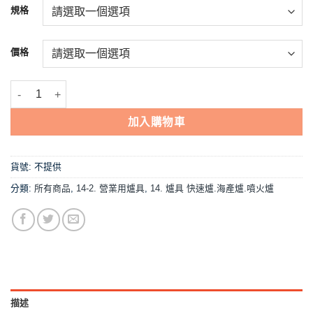
NT$1,200
規格
到
NT$1,541
價格
【7B(雙管)手轉式-單支 快速爐】中壓,營業用 數量
加入購物車
貨號:
不提供
分類:
所有商品
,
14-2. 營業用爐具
,
14. 爐具 快速爐.海產爐.噴火爐
描述