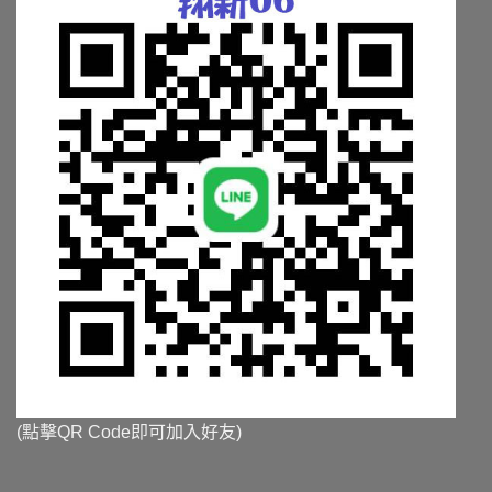
面
面
選
選
擇
擇
選
選
項
項
(點擊QR Code即可加入好友)