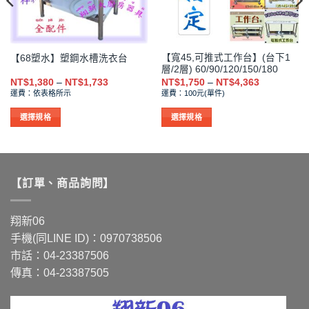
【寬45,可推式工作台】(台下1
【68塑水】塑鋼水槽洗衣台
層/2層) 60/90/120/150/180
價
價
NT$
1,380
–
NT$
1,733
NT$
1,750
–
NT$
4,363
格
格
運費：依表格所示
運費：100元(單件)
範
範
圍：
圍：
NT$1,380
NT$1,750
選擇規格
選擇規格
到
到
此
此
NT$1,733
NT$4,363
產
產
品
品
有
有
【訂單、商品詢問】
多
多
種
種
款
款
翔新06
式。
式。
手機(同LINE ID)：0970738506
可
可
市話：04-23387506
在
在
傳真：04-23387505
產
產
品
品
頁
頁