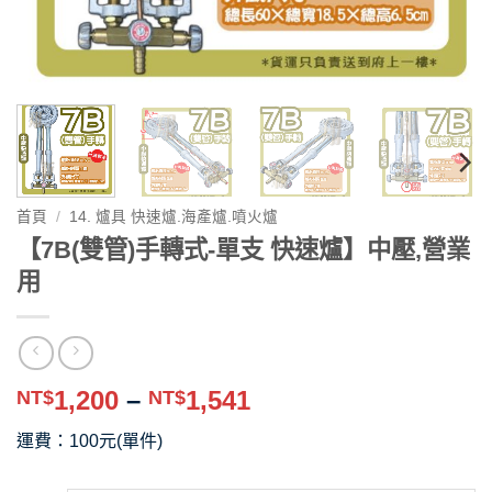
首頁
/
14. 爐具 快速爐.海產爐.噴火爐
【7B(雙管)手轉式-單支 快速爐】中壓,營業
用
價
1,200
–
1,541
NT$
NT$
格
運費：100元(單件)
範
圍：