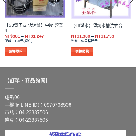
【5B電子式 快速爐】中壓,營業
【68塑水】塑鋼水槽洗衣台
用
價
價
NT$
381
–
NT$
1,247
NT$
1,380
–
NT$
1,733
格
格
運費：120元(單件)
運費：依表格所示
範
範
圍：
圍：
NT$381
NT$1,380
選擇規格
選擇規格
到
到
此
此
NT$1,247
NT$1,733
產
產
品
品
有
有
【訂單、商品詢問】
多
多
種
種
款
款
翔新06
式。
式。
手機(同LINE ID)：0970738506
可
可
市話：04-23387506
在
在
傳真：04-23387505
產
產
品
品
頁
頁