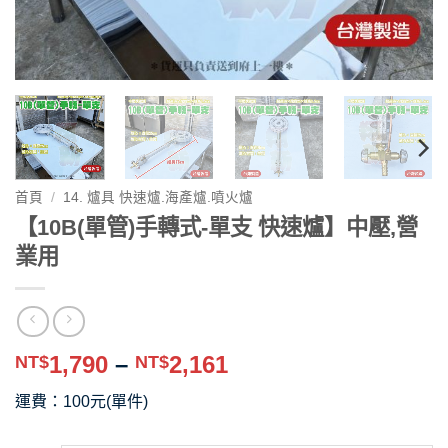
首頁
/
14. 爐具 快速爐.海產爐.噴火爐
【10B(單管)手轉式-單支 快速爐】中壓,營
業用
價
1,790
–
2,161
NT$
NT$
格
運費：100元(單件)
範
圍：