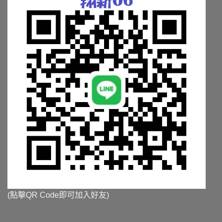
面
面
選
選
擇
擇
選
選
項
項
(點擊QR Code即可加入好友)