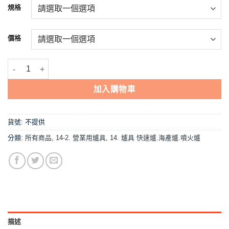
NT$1,790
規格
到
NT$2,161
價格
【10B(單管)手轉式-單支 快速爐】中壓,營業用 數量
加入購物車
貨號:
不提供
分類:
所有商品
,
14-2. 營業用爐具
,
14. 爐具 快速爐.海產爐.噴火爐
描述