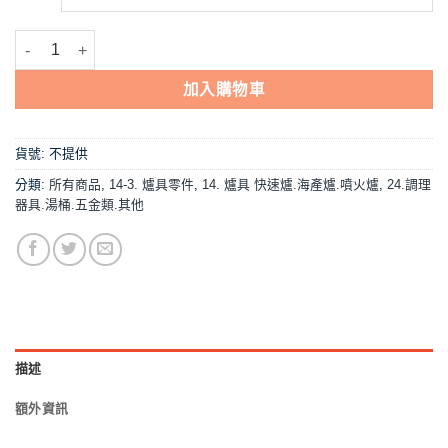
【零件,中壓電子開關+17.5cm電子母火管】中壓,快速爐零件 數量
加入購物車
貨號:
不提供
分類:
所有商品
,
14-3. 爐具零件
,
14. 爐具 快速爐.海產爐.噴火爐
,
24.調理
器具.湯桶.五金類.其他
描述
額外資訊