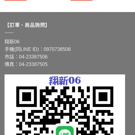
到
到
此
此
NT$14,095
NT$11,760
產
產
品
品
有
有
【訂單、商品詢問】
多
多
種
種
款
款
翔新06
式。
式。
手機(同LINE ID)：0970738506
可
可
市話：04-23387506
在
在
傳真：04-23387505
產
產
品
品
頁
頁
面
面
選
選
擇
擇
選
選
項
項