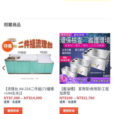
相關商品
特價
【流理台,A4-216二件組(72爐檯
【截油槽】 家用型/商用型/工程
+144左水)】
加厚型
價
價
NT$
7,390
–
NT$
14,095
NT$
100
–
NT$
11,760
格
格
運費：免運費
運費：免運費
範
範
圍：
圍：
NT$7,390
NT$100
選擇規格
選擇規格