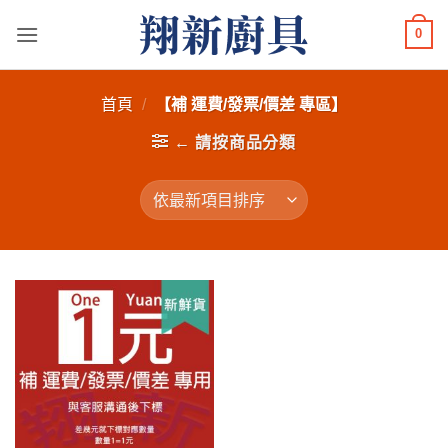
Skip
0
to
content
首頁
/
【補 運費/發票/價差 專區】
← 請按商品分類