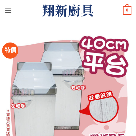
Skip
0
to
content
特價