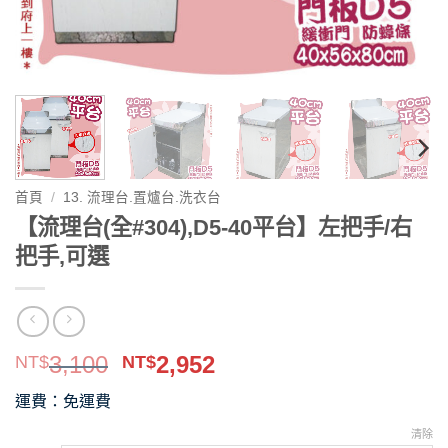
首頁
/
13. 流理台.置爐台.洗衣台
【流理台(全#304),D5-40平台】左把手/右
把手,可選
原
目
3,100
2,952
NT$
NT$
始
前
運費：免運費
價
價
格：
格：
清除