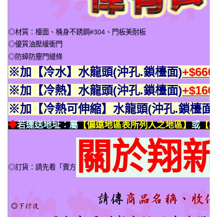
◎材質：檯面、桶身不銹鋼#304、門板美耐板
◎優質油壓緩衝門
◎防蟑防塵門縫條
※加【冷水】水龍頭(沖孔.鎖檯面)
+$66
※加【冷熱】水龍頭(沖孔.鎖檯面)
+$16
※加【冷熱可伸縮】水龍頭(沖孔.鎖檯面)
◆
若運送地址：屬
【偏遠地區表所列入之地區】
或
【本
關於翔
◎訂貨：請先看「賣方