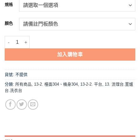
NT$3,100。
NT$2,952。
規格
顏色
【流理台(全#304),D5-40平台】左把手/右把手,可選 數量
加入購物車
貨號:
不提供
分類:
所有商品
,
13-2. 檯面304、桶身304
,
13-2-2. 平台
,
13. 流理台.置爐
台.洗衣台