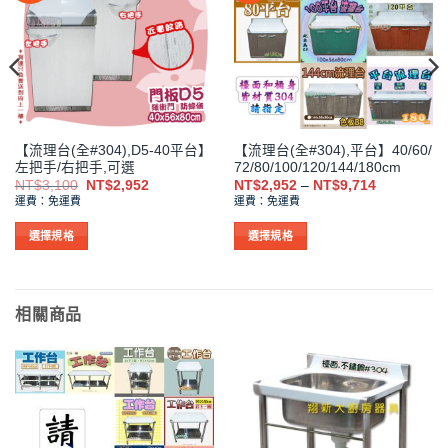
【流理台(全#304),D5-40平台】
【流理台(全#304),平台】40/60/
左把手/右把手,可選
72/80/100/120/144/180cm
原
目
價
NT$
3,100
NT$
2,952
NT$
2,952
–
NT$
9,714
始
前
格
運費：免運費
運費：免運費
價
價
範
格：
格：
圍：
。
NT$3,100。
NT$2,952。
NT$2,952
選擇規格
選擇規格
到
此
此
NT$9,714
產
產
品
品
相關商品
有
有
多
多
種
種
款
款
式。
式。
可
可