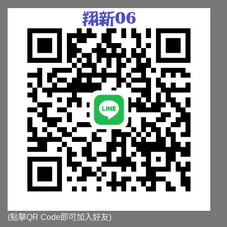
品
品
頁
頁
面
面
選
選
擇
擇
選
選
項
項
(點擊QR Code即可加入好友)