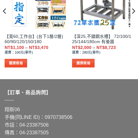
在
在
產
產
品
品
頁
頁
面
面
選
選
【寬60,工作台】(台下1層/2層)
【深25,不鏽鋼水槽】 72/100/1
擇
擇
60/90/120/150/180
25/144/180cm 有後牆
選
選
價
價
NT$
1,100
–
NT$
3,470
NT$
2,000
–
NT$
8,723
格
格
項
項
運費：100元(單件)
運費：280元(單件)
範
範
圍：
圍：
0
NT$1,100
NT$2,000
選擇規格
選擇規格
到
到
此
此
133
NT$3,470
NT$8,723
產
產
品
品
有
有
【訂單、商品詢問】
多
多
種
種
款
款
翔新06
式。
式。
手機(同LINE ID)：0970738506
可
可
市話：04-23387506
在
在
傳真：04-23387505
產
產