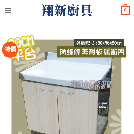
Skip
0
to
content
特價