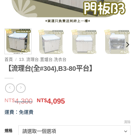
首頁
/
13. 流理台.置爐台.洗衣台
【流理台(全#304),B3-80平台】
原
目
4,300
4,095
NT$
NT$
始
前
運費：免運費
價
價
格：
格：
清除
NT$4,300。
NT$4,095。
規格