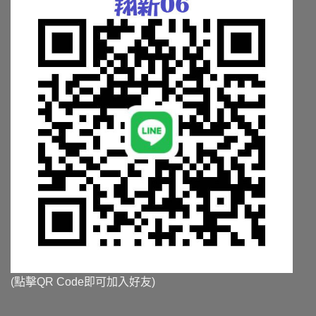
頁
頁
面
面
選
選
擇
擇
選
選
項
項
(點擊QR Code即可加入好友)