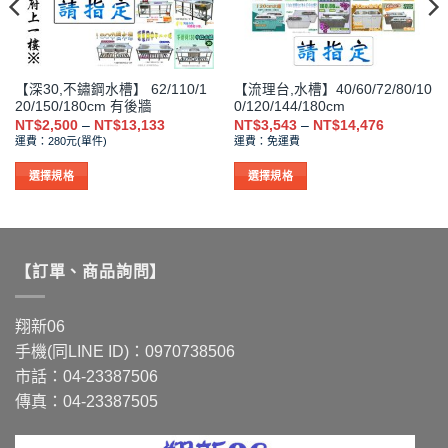
品
品
頁
頁
面
面
選
選
【深30,不鏽鋼水槽】 62/110/1
【流理台,水槽】40/60/72/80/10
擇
擇
20/150/180cm 有後牆
0/120/144/180cm
選
選
價
價
NT$
2,500
–
NT$
13,133
NT$
3,543
–
NT$
14,476
格
格
項
項
運費：280元(單件)
運費：免運費
範
範
圍：
圍：
NT$2,500
NT$3,543
選擇規格
選擇規格
到
到
此
此
NT$13,133
NT$14,47
產
產
品
品
有
有
【訂單、商品詢問】
多
多
種
種
款
款
翔新06
式。
式。
手機(同LINE ID)：0970738506
可
可
市話：04-23387506
在
在
傳真：04-23387505
產
產
品
品