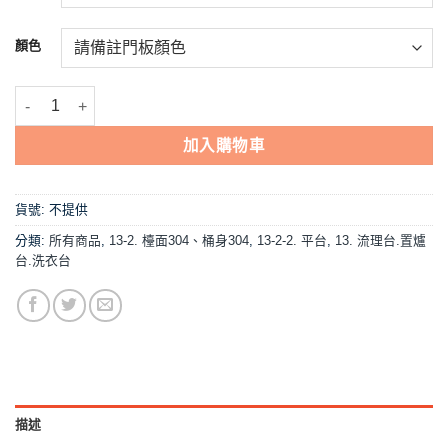
顏色
【流理台(全#304),B3-80平台】 數量
加入購物車
貨號:
不提供
分類:
所有商品
,
13-2. 檯面304、桶身304
,
13-2-2. 平台
,
13. 流理台.置爐
台.洗衣台
描述