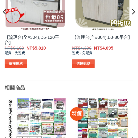
【流理台(全#304),D5-120平
【流理台(全#304),B3-80平台】
台】
原
目
原
目
NT$
6,100
NT$
5,810
NT$
4,300
NT$
4,095
始
前
始
前
運費：免運費
運費：免運費
價
價
價
價
格：
格：
格：
格：
4。
NT$6,100。
NT$5,810。
NT$4,300。
NT$4,095。
選擇規格
選擇規格
此
此
產
產
品
品
相關商品
有
有
多
多
種
種
款
款
特價
式。
式。
可
可
在
在
產
產