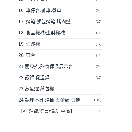
16. 車仔台.攤車.餐車
(55)
17. 烤箱.麵包烤箱.烤肉爐
(27)
18. 食品機械/生財機械
(11)
19. 油炸機
(17)
20. 煎台
(11)
21.關東煮.熱食保溫展示台
(32)
22.飯鍋.保溫鍋
(15)
23.蒸氣爐.蒸包機
(9)
24.調理器具.湯桶.五金類.其他
(109)
【補 運費/發票/價差 專區】
(1)