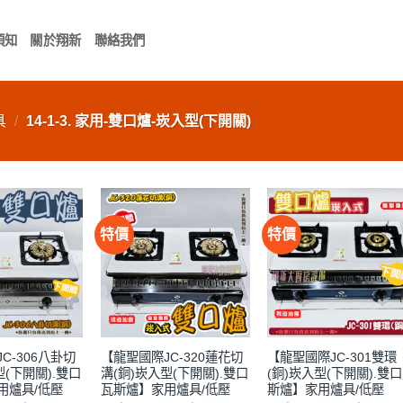
須知
關於翔新
聯絡我們
具
/
14-1-3. 家用-雙口爐-崁入型(下開關)
特價
特價
C-306八卦切
【龍聖國際JC-320蓮花切
【龍聖國際JC-301雙環
型(下開關).雙口
溝(銅)崁入型(下開關).雙口
(銅)崁入型(下開關).雙
用爐具/低壓
瓦斯爐】家用爐具/低壓
斯爐】家用爐具/低壓