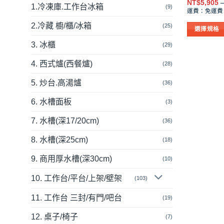
NT$
5,905
1.冷凍庫.工作台冰箱
(9)
運費：免運費
2.冷藏 櫥/櫃/冰箱
(25)
選擇規格
此
3. 冰櫃
(29)
產
4. 西式爐(西餐爐)
(28)
品
有
5. 炒台.高湯爐
(36)
多
種
6. 水槽面板
(3)
款
7. 水槽(深17/20cm)
(36)
式。
可
8. 水槽(深25cm)
(18)
在
產
9. 商用厚水槽(深30cm)
(10)
品
10. 工作台/平台/上架/壁架
(103)
頁
面
11. 工作台 三封/有門/吧台
(19)
選
擇
12. 桌子/椅子
(7)