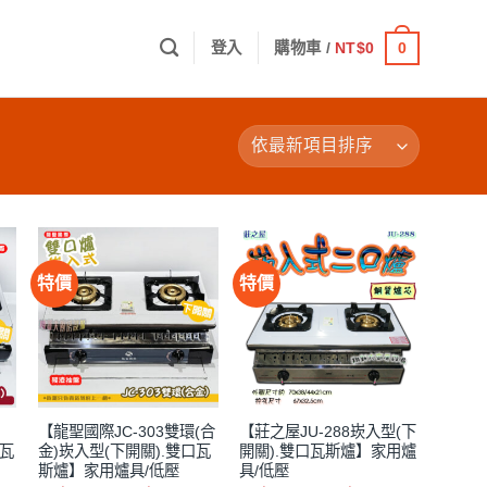
0
登入
購物車 /
NT$
0
特價
特價
【龍聖國際JC-303雙環(合
【莊之屋JU-288崁入型(下
口瓦
金)崁入型(下開關).雙口瓦
開關).雙口瓦斯爐】家用爐
斯爐】家用爐具/低壓
具/低壓