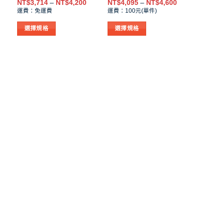
價
價
價
NT$
3,714
–
NT$
4,200
NT$
4,095
–
NT$
4,600
格
格
格
運費：免運費
運費：100元(單件)
範
範
範
圍：
圍：
圍：
選擇規格
選擇規格
T$4,667
NT$3,714
NT$4,095
到
到
到
此
此
T$5,200
NT$4,200
NT$4,600
產
產
品
品
有
有
多
多
種
種
款
款
式。
式。
可
可
在
在
產
產
品
品
頁
頁
面
面
選
選
擇
擇