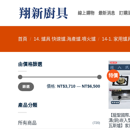
Skip
to
線上購物
最新消息
訂購
content
首頁
/
14. 爐具 快速爐.海產爐.噴火爐
/
14-1. 家用爐
由價格篩選
特價
最
最
價格:
NT$3,710
—
NT$6,500
篩選
低
高
價
價
格
格
產品分類
【龍聖國際J
溝(銅)崁入
所有商品
(720)
瓦斯爐】家