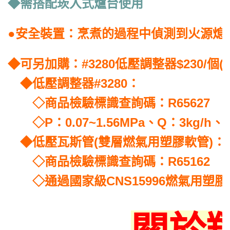
◆需搭配崁入式爐台使用
●安全裝置：烹煮的過程中偵測到火源熄
◆可另加購：#3280低壓調整器$230/個(未
◆低壓調整器#3280：
◇商品檢驗標識查詢碼：R65627
◇P：0.07~1.56MPa、Q：3kg/h、
◆低壓瓦斯管(雙層燃氣用塑膠軟管)：
◇商品檢驗標識查詢碼：R65162
◇通過國家級CNS15996燃氣用塑