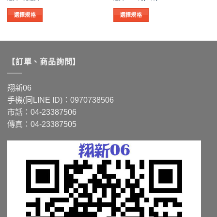
範
範
圍：
圍：
NT$100
NT$1,700
選擇規格
選擇規格
到
到
此
此
NT$11,760
NT$4,838
產
產
品
品
有
有
【訂單、商品詢問】
多
多
種
種
款
款
翔新06
式。
式。
手機(同LINE ID)：0970738506
可
可
市話：04-23387506
在
在
傳真：04-23387505
產
產
品
品
頁
頁
面
面
選
選
擇
擇
選
選
項
項