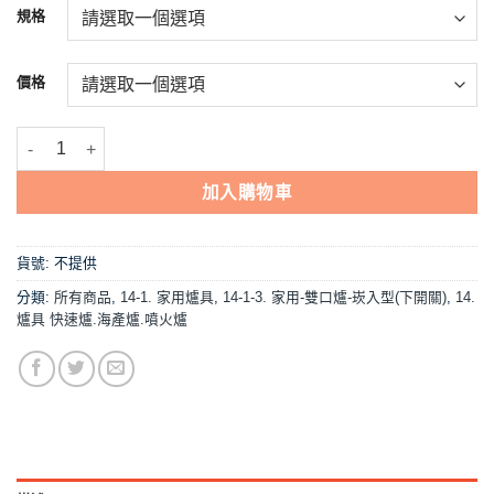
NT$4,095
規格
到
NT$4,600
價格
【莊之屋JU-288崁入型(下開關).雙口瓦斯爐】家用爐具/低壓 數量
加入購物車
貨號:
不提供
分類:
所有商品
,
14-1. 家用爐具
,
14-1-3. 家用-雙口爐-崁入型(下開關)
,
14.
爐具 快速爐.海產爐.噴火爐