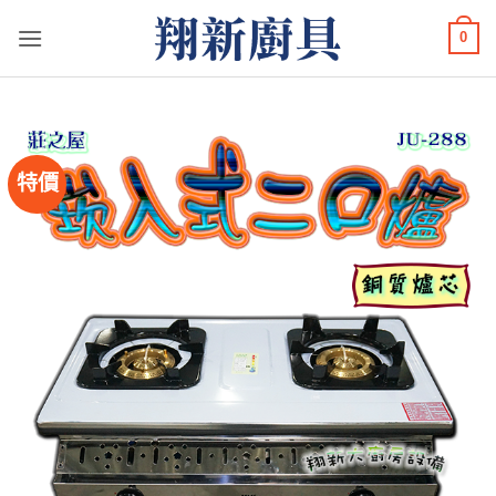
Skip
0
to
content
特價