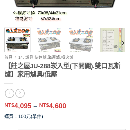
首頁
/
14. 爐具 快速爐.海產爐.噴火爐
【莊之屋JU-288崁入型(下開關).雙口瓦斯
爐】家用爐具/低壓
價
4,095
–
4,600
NT$
NT$
格
運費：100元(單件)
範
圍：