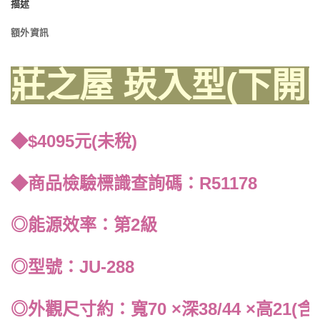
描述
額外資訊
莊之屋 崁入型(下開
◆$4095元(未稅)
◆商品檢驗標識查詢碼：R51178
◎能源效率：第2級
◎型號：JU-288
◎外觀尺寸約：寬70 ×深38/44 ×高21(含