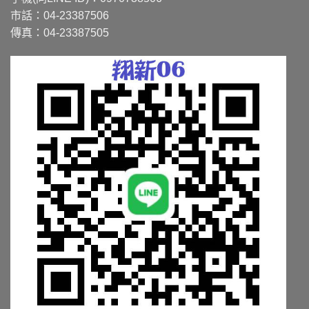
可
可
市話：04-23387506
在
在
傳真：04-23387505
產
產
品
品
頁
頁
面
面
選
選
擇
擇
選
選
項
項