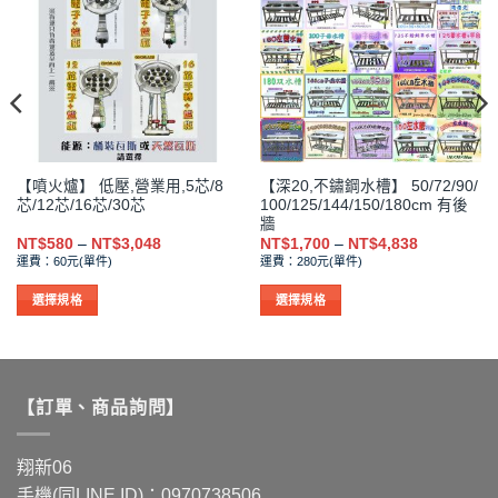
【噴火爐】 低壓,營業用,5芯/8
【深20,不鏽鋼水槽】 50/72/90/
芯/12芯/16芯/30芯
100/125/144/150/180cm 有後
牆
價
價
NT$
580
–
NT$
3,048
NT$
1,700
–
NT$
4,838
格
格
運費：60元(單件)
運費：280元(單件)
範
範
圍：
圍：
NT$580
NT$1,700
選擇規格
選擇規格
到
到
此
此
NT$3,048
NT$4,838
產
產
品
品
有
有
【訂單、商品詢問】
多
多
種
種
款
款
翔新06
式。
式。
手機(同LINE ID)：0970738506