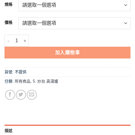
NT$3,400
規格
到
NT$10,198
價格
【二口厚板高湯爐(無邊)-5A銅面電子快速爐】中壓,營業用 數量
加入購物車
貨號:
不提供
分類:
所有商品
,
5. 炒台.高湯爐
描述