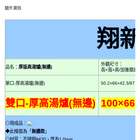
額外資訊
翔
外觀尺寸：
品名：
厚版高湯爐(無邊)
長×寬×高/加後牆高
單口-厚高湯爐(無邊)
50.2×66×42.3/87
雙口-厚高湯爐(無邊)
100×66×
◎現成品：
◆此檯面為「
無邊款
」
◎材質：不鏽鋼#430、厚為1.0mm