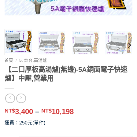
首頁
/
5. 炒台.高湯爐
【二口厚板高湯爐(無邊)-5A銅面電子快速
爐】中壓,營業用
價
3,400
–
10,198
NT$
NT$
格
運費：250元(單件)
範
圍：