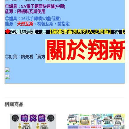
◎爐具：5A電子銅面快速爐(中壓)
能源：限桶裝瓦斯使用
◎爐具：16芯手轉噴火爐(低壓)
能源：
天然瓦斯
、桶裝瓦斯，請指定
◆
若運送地址：屬
【偏遠地區表所列入之地區】
或
【本
關於翔
◎訂貨：請先看「賣方
相關商品