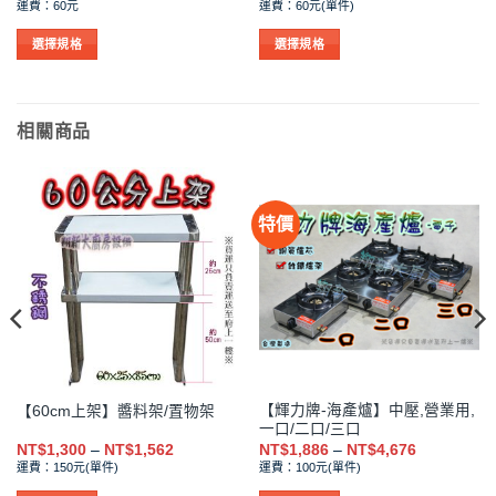
格
格
運費：60元
運費：60元(單件)
範
範
圍：
圍：
NT$102
NT$45
選擇規格
選擇規格
到
到
此
此
NT$152
NT$210
產
產
品
品
相關商品
有
有
多
多
種
種
款
款
特價
式。
式。
可
可
在
在
產
產
品
品
頁
頁
面
面
選
選
【輝力牌-海產爐】中壓,營業用,
【60cm上架】醬料架/置物架
擇
擇
一口/二口/三口
選
選
價
價
NT$
1,300
–
NT$
1,562
NT$
1,886
–
NT$
4,676
格
格
項
項
運費：150元(單件)
運費：100元(單件)
範
範
圍：
圍：