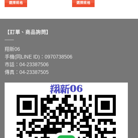
NT$1,300
NT$1,886
選擇規格
選擇規格
到
到
此
此
NT$1,562
NT$4,676
產
產
品
品
有
有
【訂單、商品詢問】
多
多
種
種
款
款
翔新06
式。
式。
手機(同LINE ID)：0970738506
可
可
市話：04-23387506
在
在
傳真：04-23387505
產
產
品
品
頁
頁
面
面
選
選
擇
擇
選
選
項
項