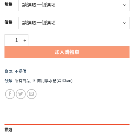
NT$2,500
規格
到
NT$13,133
價格
【深30,不鏽鋼水槽】 62/110/120/150/180cm 有後牆 數量
加入購物車
貨號:
不提供
分類:
所有商品
,
9. 商用厚水槽(深30cm)
描述