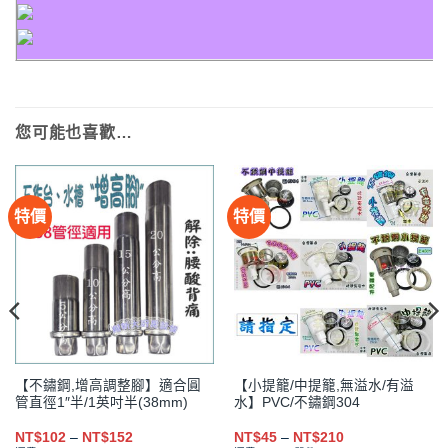
您可能也喜歡…
特價
特價
【不鏽鋼,增高調整腳】適合圓
【小提籠/中提籠,無溢水/有溢
管直徑1″半/1英吋半(38mm)
水】PVC/不鏽鋼304
價
價
NT$
102
–
NT$
152
NT$
45
–
NT$
210