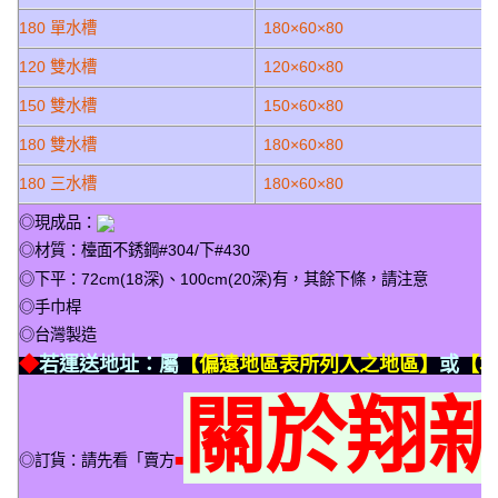
180 單水槽
180×60×80
120 雙水槽
120×60×80
150 雙水槽
150×60×80
180 雙水槽
180×60×80
180 三水槽
180×60×80
◎現成品：
◎材質：檯面不銹鋼#304/下#430
◎下平：72cm(18深)、100cm(20深)有，其餘下條，請注意
◎手巾桿
◎台灣製造
◆
若運送地址：屬
【偏遠地區表所列入之地區】
或
【本
關於翔
◎訂貨：請先看「賣方
■