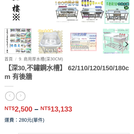
首頁
/
9. 商用厚水槽(深30CM)
【深30,不鏽鋼水槽】 62/110/120/150/180c
m 有後牆
價
2,500
–
13,133
NT$
NT$
格
運費：280元(單件)
範
圍：