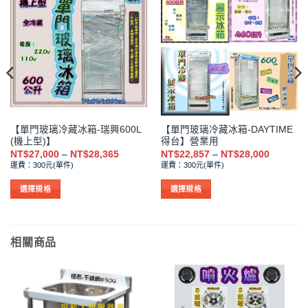
【單門玻璃冷藏冰箱-瑞興600L
【單門玻璃冷藏冰箱-DAYTIME
(機上型)】
得台】營業用
價
價
NT$
27,000
–
NT$
28,365
NT$
22,857
–
NT$
28,000
格
格
運費：300元(單件)
運費：300元(單件)
範
範
圍：
圍：
,857
NT$27,000
NT$22,8
選擇規格
選擇規格
到
到
此
此
,000
NT$28,365
NT$28,0
產
產
品
品
相關商品
有
有
多
多
種
種
款
款
式。
式。