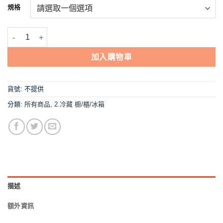
NT$9,180
規格
到
NT$15,012
【單門玻璃冷藏冰箱-CHIH YUAN-112L桌上型】營業用 數量
加入購物車
貨號:
不提供
分類:
所有商品
,
2.冷藏 櫥/櫃/冰箱
描述
額外資訊