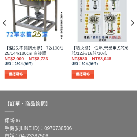
可
可
在
在
產
產
品
品
頁
頁
面
面
選
選
【深25,不鏽鋼水槽】 72/100/1
【噴火爐】 低壓,營業用,5芯/8
擇
擇
25/144/180cm 有後牆
芯/12芯/16芯/30芯
選
選
價
價
NT$
2,000
–
NT$
8,723
NT$
580
–
NT$
3,048
格
格
項
項
運費：280元(單件)
運費：60元(單件)
範
範
圍：
圍：
NT$2,000
NT$580
選擇規格
選擇規格
到
到
此
此
NT$8,723
NT$3,048
產
產
品
品
有
有
【訂單、商品詢問】
多
多
種
種
款
款
翔新06
式。
式。
手機(同LINE ID)：0970738506
可
可
市話：04-23387506