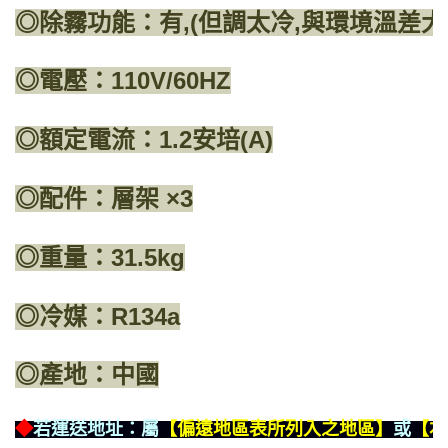
◎除霧功能：有,(但調太冷,與環境溫差大
◎電壓：110V/60HZ
◎額定電流：1.2安培(A)
◎配件：層架 ×3
◎重量：31.5kg
◎冷媒：R134a
◎產地：中國
◆
若運送地址：屬
【偏遠地區表所列入之地區】
或
【本