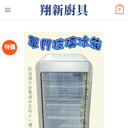
Skip
0
to
content
特價