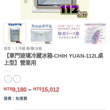
首頁
/
2.冷藏 櫥/櫃/冰箱
【單門玻璃冷藏冰箱-CHIH YUAN-112L桌
上型】營業用
價
9,180
–
15,012
NT$
NT$
格
運費：免運費
範
圍：