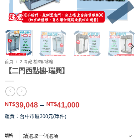
首頁
/
2.冷藏 櫥/櫃/冰箱
【二門西點櫥-瑞興】
價
39,048
–
41,000
NT$
NT$
格
運費：台中市區300元(單件)
範
圍：
NT$39,048
規格