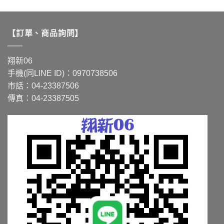
產
產
品
品
有
有
【訂單、商品詢問】
多
多
種
種
款
款
翔新06
式。
式。
手機(同LINE ID)：0970738506
可
可
市話：04-23387506
在
在
傳真：04-23387505
產
產
品
品
頁
頁
面
面
選
選
擇
擇
選
選
項
項