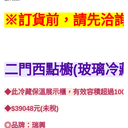
※訂貨前，請先洽詢
二門西點櫥(玻璃冷藏
◆此冷藏保溫展示櫃，有效容積超過10
◆$39048元(未稅)
◎品牌：瑞興