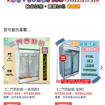
您可能也喜歡…
【二門西點櫥-一路領鮮】
【二門西點櫥-瑞興】
價
價
NT$
37,905
–
NT$
39,800
NT$
39,048
–
NT$
41,000
格
格
運費：台中市區300元(單件)
運費：台中市區300元(單件)
範
範
圍：
圍：