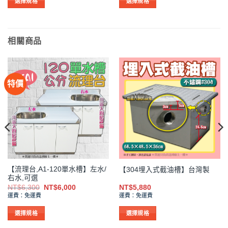
,667
NT$37,905
NT$39,0
選擇規格
選擇規格
到
到
此
此
,000
NT$39,800
NT$41,0
產
產
品
品
相關商品
有
有
多
多
種
種
款
款
特價
式。
式。
可
可
在
在
產
產
品
品
頁
頁
面
面
選
選
【流理台,A1-120單水槽】左水/
【304埋入式截油槽】台灣製
擇
擇
右水,可選
選
選
原
目
NT$
6,300
NT$
6,000
NT$
5,880
始
前
項
項
運費：免運費
運費：免運費
價
價
格：
格：
NT$6,300。
NT$6,000。
選擇規格
選擇規格
此
此