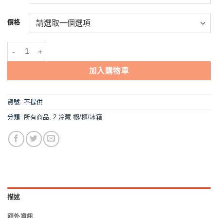
到
NT$41,000
價格
【二門西點櫥-瑞興】 數量
加入購物車
貨號:
不提供
分類:
所有商品
,
2.冷藏 櫥/櫃/冰箱
描述
額外資訊