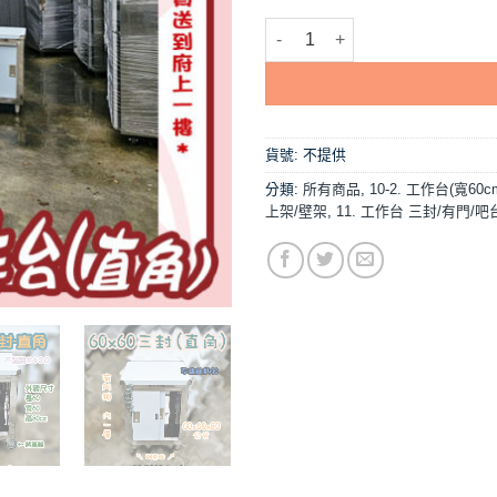
【三封工作台-門鎖款(內1層)】寬2尺
貨號:
不提供
分類:
所有商品
,
10-2. 工作台(寬60c
上架/壁架
,
11. 工作台 三封/有門/吧