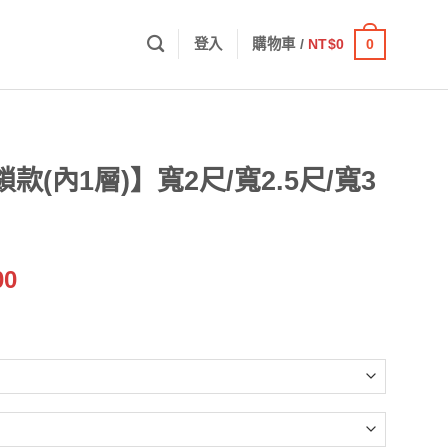
0
登入
購物車 /
NT$
0
台
(內1層)】寬2尺/寬2.5尺/寬3
價
00
格
範
圍：
NT$3,700
到
NT$10,300