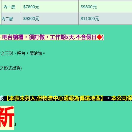
$7800元
$9800元
內一層
$9300元
$11300元
內二層
封櫥櫃、吧台櫥櫃，須訂做，工作期3天.不含假日
◆
)
尺寸之三封、吧台，請洽詢。
之形式出貨)
或
【本表未列入,但物流中心通報為偏遠地區】
。
本公司
新
」