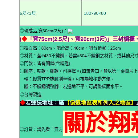
6尺×3尺
180×90×80
◎現成品,寬60cm(2尺)：
(
◆
「寬75cm(2.5尺)、寬90cm(3尺)」三
◎檯面高：80cm、吧台高：40cm、吧台頂寬：25cm
◎材質：全#430不鏽鋼。若需#304不鏽鋼之材質，或其他
◎門款：皆有開鎖(含鑰匙)
◎腳座：輪款、腳款，可選擇。(如無告知，皆以第一張圖片上
輪：優質TPR橡膠剎車輪，可視場地移動方便。
腳：不鏽鋼調整腳，若遇地不平，可調整桌面水平。
◎台灣製造
◆
若運送地址：屬
【偏遠地區表所列入之地區】
關於翔
◎訂貨：請先看「賣方