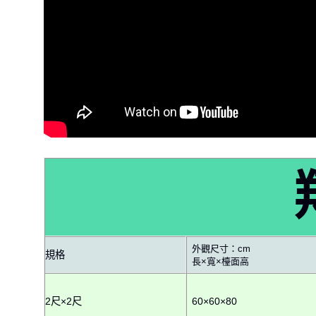
外觀尺寸：cm
規格
長×寬×檯面高
2尺×2尺
60×60×80