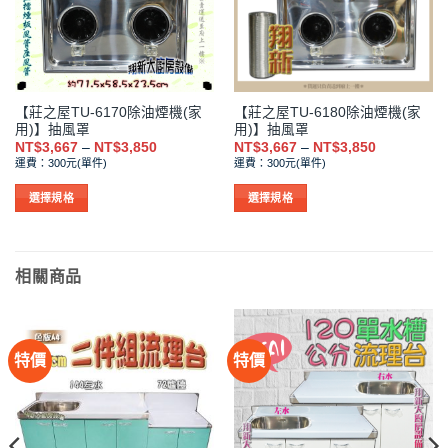
【莊之屋TU-6170除油煙機(家
【莊之屋TU-6180除油煙機(家
用)】抽風罩
用)】抽風罩
價
價
NT$
3,667
–
NT$
3,850
NT$
3,667
–
NT$
3,850
格
格
運費：300元(單件)
運費：300元(單件)
範
範
圍：
圍：
NT$3,667
NT$3,667
選擇規格
選擇規格
到
到
此
此
NT$3,850
NT$3,850
產
產
品
品
相關商品
有
有
多
多
種
種
款
款
特價
特價
式。
式。
可
可
在
在
產
產