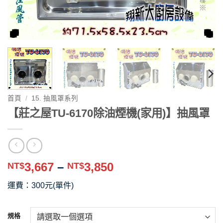
首頁
/
15. 抽風罩系列
【莊之屋TU-6170除油煙機(家用)】抽風罩
價
3,667
–
3,850
NT$
NT$
格
運費：300元(單件)
範
圍：
NT$3,667
規格