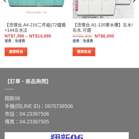
品
品
頁
頁
面
面
選
選
【流理台,A4-216二件組(72爐檯
【流理台,A1-120單水槽】左水/
擇
擇
+144左水)】
右水,可選
選
選
價
原
目
NT$
7,390
–
NT$
14,095
NT$
6,300
NT$
6,000
格
始
前
項
項
運費：免運費
運費：免運費
範
價
價
圍：
格：
格：
NT$7,390
NT$6,300。
NT$6,000。
選擇規格
選擇規格
到
此
此
NT$14,095
產
產
品
品
有
有
【訂單、商品詢問】
多
多
種
種
款
款
翔新06
式。
式。
手機(同LINE ID)：0970738506
可
可
市話：04-23387506
在
在
傳真：04-23387505
產
產
品
品
頁
頁