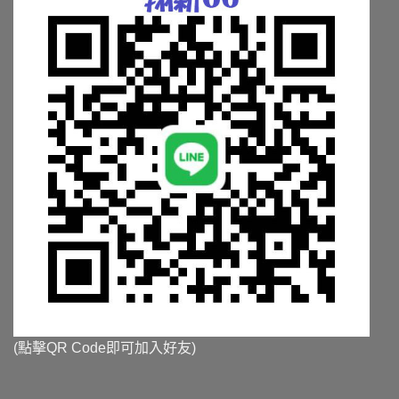
面
面
選
選
擇
擇
選
選
項
項
(點擊QR Code即可加入好友)