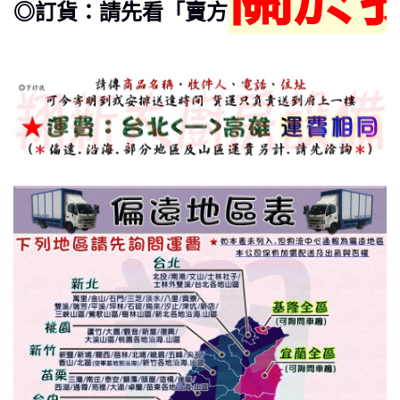
◎訂貨
：請先看「賣方