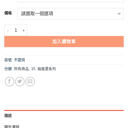
到
NT$3,850
價格
【莊之屋TU-6170除油煙機(家用)】抽風罩 數量
加入購物車
貨號:
不提供
分類:
所有商品
,
15. 抽風罩系列
描述
額外資訊