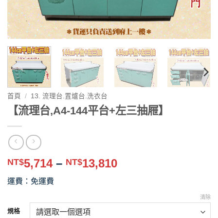
首頁
/
13. 流理台.置爐台.洗衣台
【流理台,A4-144平台+左三抽屜】
價
5,714
–
13,810
NT$
NT$
格
運費：免運費
範
圍：
清除
NT$5,714
規格