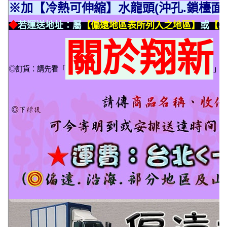
※加【冷熱可伸縮】水龍頭(沖孔.鎖檯面)
◆
若運送地址：屬
【偏遠地區表所列入之地區】
或
【本
關於翔新
◎訂貨：請先看「
」