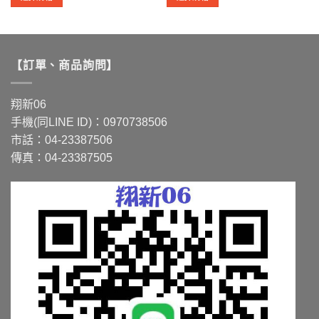
到
到
此
此
0
NT$8,723
NT$4,200
產
產
品
品
有
有
【訂單、商品詢問】
多
多
種
種
款
款
翔新06
式。
式。
手機(同LINE ID)：0970738506
可
可
市話：04-23387506
在
在
傳真：04-23387505
產
產
品
品
頁
頁
面
面
選
選
擇
擇
選
選
項
項