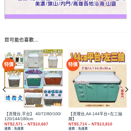
您可能也喜歡…
特價
特價
【流理台,平台】 40/72/80/100/
【流理台,A4-144平台+左三抽
120/144/180cm
屜】
價
價
NT$
2,571
–
NT$
10,667
NT$
5,714
–
NT$
13,810
格
格
運費：免運費
運費：免運費