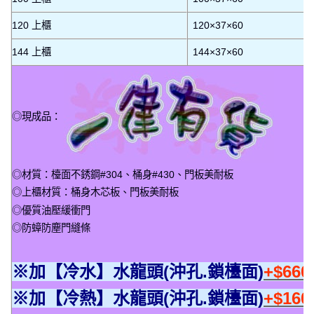
120 上櫃
120×37×60
144 上櫃
144×37×60
◎現成品：
◎材質：檯面不銹鋼#304、桶身#430、門板美耐板
◎上櫃材質：桶身木芯板、門板美耐板
◎優質油壓緩衝門
◎防蟑防塵門縫條
※加【冷水】水龍頭(沖孔.鎖檯面)
+$66
※加【冷熱】水龍頭(沖孔.鎖檯面)
+$16