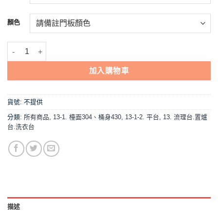
到
NT$13,810
顏色
【流理台,A4-144平台+左三抽屜】 數量
加入購物車
貨號:
不提供
分類:
所有商品
,
13-1. 檯面304、桶身430
,
13-1-2. 平台
,
13. 流理台.置爐
台.洗衣台
描述