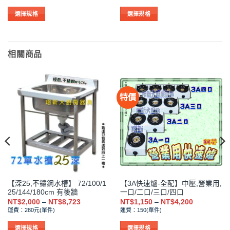
範
範
圍：
圍：
3
NT$2,571
NT$5,714
選擇規格
選擇規格
到
到
此
此
810
NT$10,667
NT$13,81
產
產
品
品
相關商品
有
有
多
多
種
種
款
款
特價
式。
式。
可
可
在
在
產
產
品
品
頁
頁
面
面
選
選
【深25,不鏽鋼水槽】 72/100/1
【3A快速爐-全配】中壓,營業用,
擇
擇
25/144/180cm 有後牆
一口/二口/三口/四口
選
選
價
價
NT$
2,000
–
NT$
8,723
NT$
1,150
–
NT$
4,200
格
格
項
項
運費：280元(單件)
運費：150(單件)
範
範
圍：
圍：
NT$2,000
NT$1,150
選擇規格
選擇規格