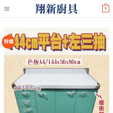
Skip
0
to
content
特價