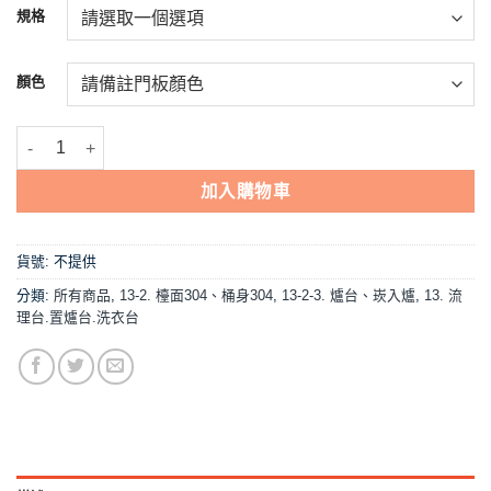
NT$6,900。
NT$6,571。
規格
顏色
【流理台(全#304),A1-120崁入式爐台(下開關)】 數量
加入購物車
貨號:
不提供
分類:
所有商品
,
13-2. 檯面304、桶身304
,
13-2-3. 爐台、崁入爐
,
13. 流
理台.置爐台.洗衣台