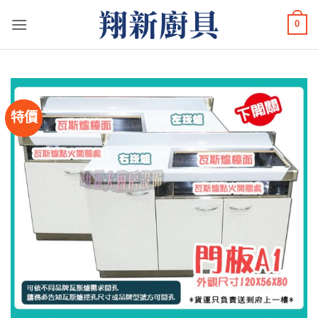
Skip
0
to
content
特價