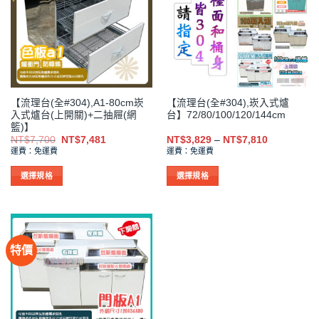
【流理台(全#304),A1-80cm崁
【流理台(全#304),崁入式爐
入式爐台(上開關)+二抽屜(網
台】72/80/100/120/144cm
籃)】
原
目
價
NT$
7,700
NT$
7,481
NT$
3,829
–
NT$
7,810
始
前
格
運費：免運費
運費：免運費
價
價
範
格：
格：
圍：
NT$7,700。
NT$7,481。
NT$3,829
選擇規格
選擇規格
到
此
此
NT$7,810
產
產
品
品
有
有
特價
多
多
種
種
款
款
式。
式。
可
可