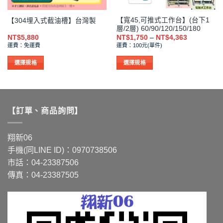
面
選
【寬45,可推式工作台】(台下1
【304埋入式截油槽】台灣製
擇
層/2層) 60/90/120/150/180
選
價
NT$
5,880
NT$
1,750
–
NT$
4,363
格
項
運費：免運費
運費：100元(單件)
範
圍：
NT$1,750
選擇規格
選擇規格
到
此
此
NT$4,363
產
產
品
品
有
有
【訂單、商品詢問】
多
多
種
種
款
款
翔新06
式。
式。
手機(同LINE ID)：0970738506
可
可
市話：04-23387506
在
在
傳真：04-23387505
產
產
品
品
頁
頁
面
面
選
選