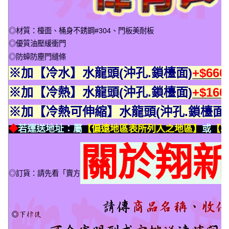
◎材質：檯面、桶身不銹鋼#304、門板美耐板
◎優質油壓緩衝門
◎防蟑防塵門縫條
※加【冷水】水龍頭(沖孔.鎖檯面)
+$66
※加【冷熱】水龍頭(沖孔.鎖檯面)
+$16
※加【冷熱可伸縮】水龍頭(沖孔.鎖檯面)
◆
若運送地址：屬
【偏遠地區表所列入之地區】
或
【本
關於翔
◎訂貨：請先看「賣方