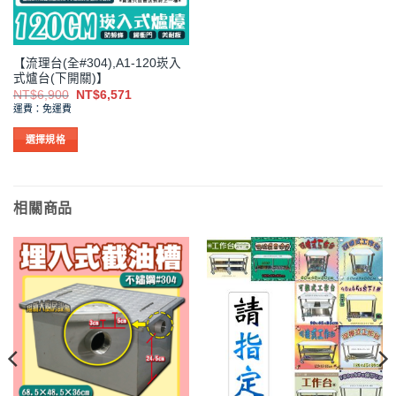
在
在
產
產
品
品
【流理台(全#304),A1-120崁入
頁
頁
式爐台(下開關)】
面
面
原
目
NT$
6,900
NT$
6,571
選
選
始
前
運費：免運費
價
價
擇
擇
格：
格：
NT$6,900。
NT$6,571。
選
選
選擇規格
項
項
此
產
品
相關商品
有
多
種
款
式。
可
在
產
品
頁