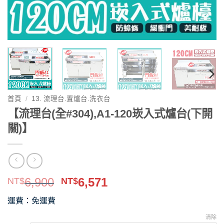
首頁
/
13. 流理台.置爐台.洗衣台
【流理台(全#304),A1-120崁入式爐台(下開
關)】
原
目
6,900
6,571
NT$
NT$
始
前
運費：免運費
價
價
格：
格：
清除