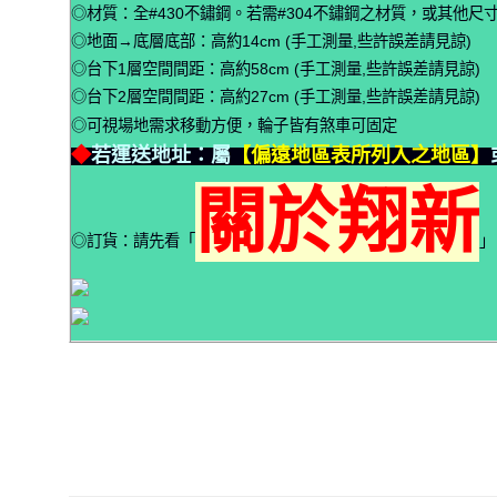
◎材質：全#430不鏽鋼。若需#304不鏽鋼之材質，或其他尺
◎地面→底層底部：高約14cm (手工測量,些許誤差請見諒)
◎台下1層空間間距：高約58cm (手工測量,些許誤差請見諒)
◎台下2層空間間距：高約27cm (手工測量,些許誤差請見諒)
◎可視場地需求移動方便，輪子皆有煞車可固定
◆
若運送地址：屬
【偏遠地區表所列入之地區】
關於翔新
◎訂貨：請先看「
」