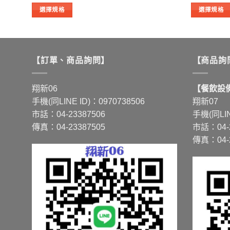
圍：
選擇規格
選擇規格
NT$3,543
到
此
此
NT$14,476
產
產
品
品
有
有
【訂單、商品詢問】
【商品詢
多
多
種
種
翔新06
【餐飲設備
款
款
手機(同LINE ID)：0970738506
翔新07
式。
式。
市話：04-23387506
手機(同LIN
可
可
傳真：04-23387505
市話：04-2
在
在
傳真：04-2
產
產
品
品
頁
頁
面
面
選
選
擇
擇
選
選
項
項