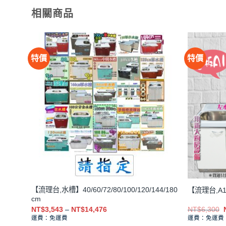
相關商品
特價
特價
【流理台,水槽】40/60/72/80/100/120/144/180
【流理台,A
cm
價
NT$
3,543
–
NT$
14,476
NT$
6,300
格
運費：免運費
運費：免運費
範