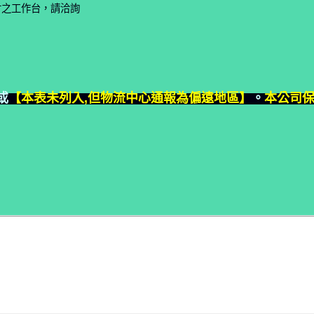
寸之工作台，請洽詢
或
【本表未列入,但物流中心通報為偏遠地區】
。
本公司