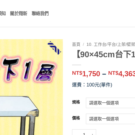
須知
關於翔新
聯絡我們
首頁
/
10. 工作台/平台/上架/壁
【90×45cm台
1,750
–
4,36
NT$
NT$
運費：100元(單件)
規格
價格
【90×45cm台下1層,可推式工作