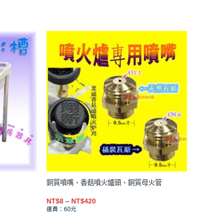
銅質噴嘴、香菇噴火爐頭、銅質母火管
價
NT$
8
–
NT$
420
格
運費：60元
範