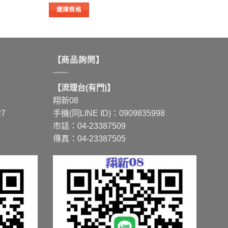
圍：
選擇規格
NT$8
到
此
NT$420
產
品
有
【商品詢問】
多
種
【流理台(有門)】
款
翔新08
式。
27
手機(同LINE ID)：0909835998
可
市話：04-23387509
在
傳真：04-23387505
產
品
頁
面
選
擇
選
項