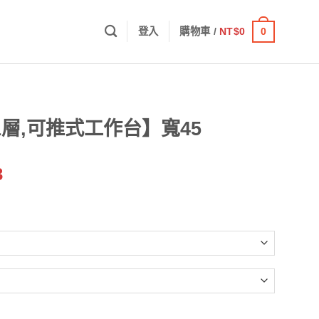
0
登入
購物車 /
NT$
0
架
下1層,可推式工作台】寬45
價
3
格
範
圍：
NT$1,750
到
NT$4,363
台】寬45 數量