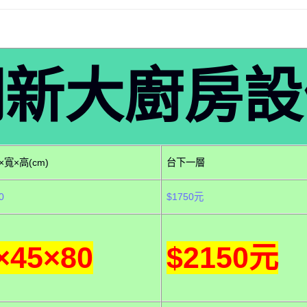
翔新大廚房設
寬×高(cm)
台下一層
0
$1750元
×45×80
$2150元