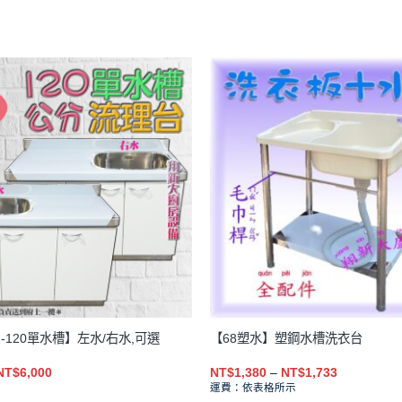
1-120單水槽】左水/右水,可選
【68塑水】塑鋼水槽洗衣台
原
目
價
NT$
6,000
NT$
1,380
–
NT$
1,733
始
前
格
運費：依表格所示
價
價
範