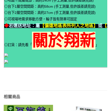
◎地面→底層底部：高約14cm (手工測量,些許誤差請見諒)
◎台下1層空間間距：高約58cm (手工測量,些許誤差請見諒)
◎台下2層空間間距：高約27cm (手工測量,些許誤差請見諒)
◎可視場地需求移動方便，輪子皆有煞車可固定
◆
若運送地址：屬
【偏遠地區表所列入之地區】
或
【本
關於翔新
◎訂貨：請先看「
」
相關商品