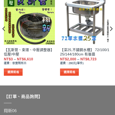
【瓦斯管、束環、中壓調整器】
【深25,不鏽鋼水槽】 72/100/1
低壓/中壓
25/144/180cm 有後牆
價
價
NT$
3
–
NT$
6,610
NT$
2,000
–
NT$
8,723
格
格
運費：依實際所示
運費：280元(單件)
範
範
圍：
圍：
NT$3
NT$2,000
選擇規格
選擇規格
到
到
此
此
NT$6,610
NT$8,723
產
產
品
品
有
有
【訂單、商品詢問】
多
多
種
種
款
款
翔新06