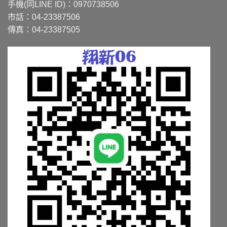
式。
式。
手機(同LINE ID)：0970738506
可
可
市話：04-23387506
在
在
傳真：04-23387505
產
產
品
品
頁
頁
面
面
選
選
擇
擇
選
選
項
項