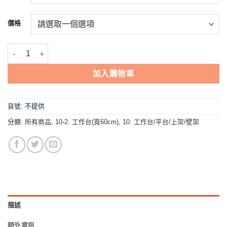
到
NT$4,415
價格
【150×60cm台下2層,可推式工作台】寬60 數量
加入購物車
貨號:
不提供
分類:
所有商品
,
10-2. 工作台(寬60cm)
,
10. 工作台/平台/上架/壁架
描述
額外資訊