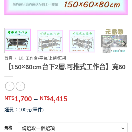
首頁
/
10. 工作台/平台/上架/壁架
【150×60cm台下2層,可推式工作台】寬60
價
1,700
–
4,415
NT$
NT$
格
運費：100元(單件)
範
圍：
NT$1,700
規格