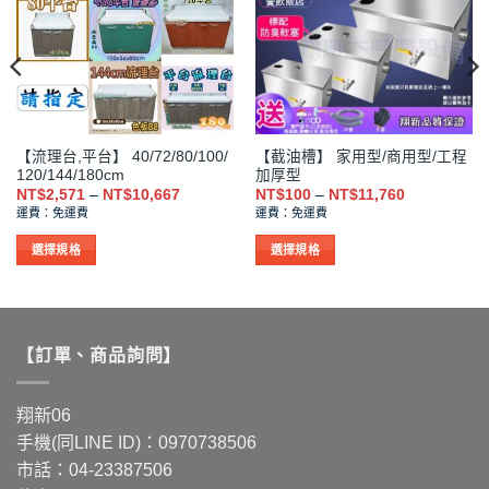
可
可
在
在
產
產
品
品
頁
頁
面
面
選
選
【流理台,平台】 40/72/80/100/
【截油槽】 家用型/商用型/工程
擇
擇
120/144/180cm
加厚型
選
選
價
價
NT$
2,571
–
NT$
10,667
NT$
100
–
NT$
11,760
格
格
項
項
運費：免運費
運費：免運費
範
範
圍：
圍：
NT$2,571
NT$100
選擇規格
選擇規格
到
到
此
此
NT$10,667
NT$11,760
產
產
品
品
有
有
【訂單、商品詢問】
多
多
種
種
款
款
翔新06
式。
式。
手機(同LINE ID)：0970738506
可
可
市話：04-23387506
在
在