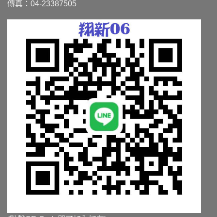
傳真：04-23387505
產
產
品
品
頁
頁
面
面
選
選
擇
擇
選
選
項
項