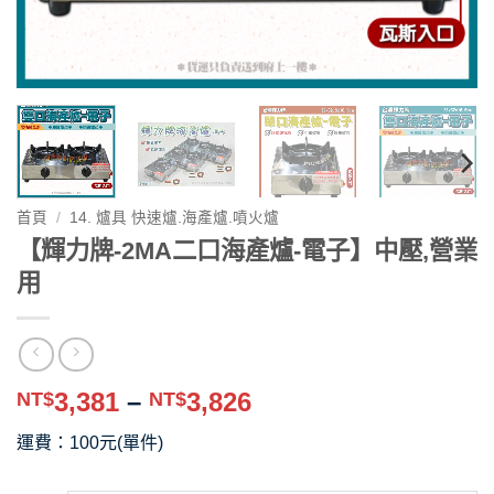
首頁
/
14. 爐具 快速爐.海產爐.噴火爐
【輝力牌-2MA二口海產爐-電子】中壓,營業
用
價
3,381
–
3,826
NT$
NT$
格
運費：100元(單件)
範
圍：