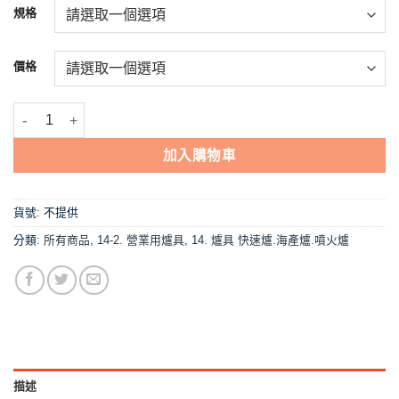
NT$3,381
規格
到
NT$3,826
價格
【輝力牌-2MA二口海產爐-電子】中壓,營業用 數量
加入購物車
貨號:
不提供
分類:
所有商品
,
14-2. 營業用爐具
,
14. 爐具 快速爐.海產爐.噴火爐
描述