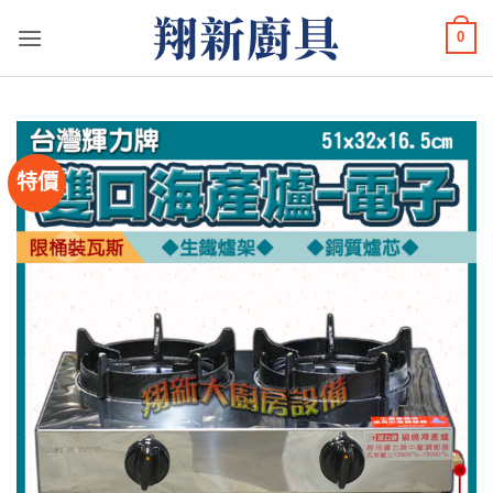
Skip
0
to
content
特價