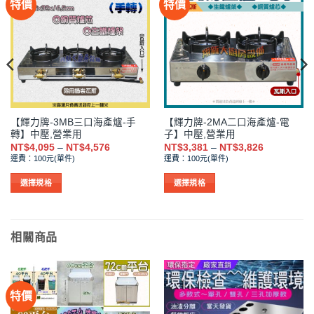
特價
特價
【輝力牌-3MB三口海產爐-手
【輝力牌-2MA二口海產爐-電
轉】中壓,營業用
子】中壓,營業用
價
價
NT$
4,095
–
NT$
4,576
NT$
3,381
–
NT$
3,826
格
格
運費：100元(單件)
運費：100元(單件)
範
範
圍：
圍：
NT$4,095
NT$3,381
選擇規格
選擇規格
到
到
此
此
NT$4,576
NT$3,826
產
產
品
品
相關商品
有
有
多
多
種
種
款
款
特價
式。
式。