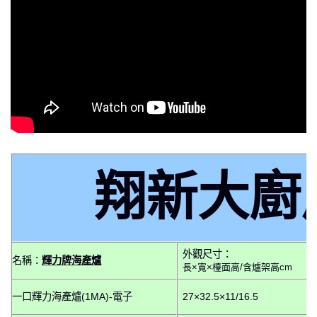
翔新大廚
外觀尺寸：
名稱：
輝力牌海產爐
長×寬×檯面高/含爐架高cm
一口輝力海產爐(1MA)-電子
27×32.5×11/16.5