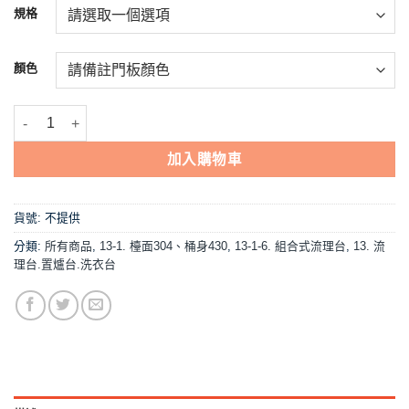
NT$10,760。
NT$10,248。
規格
顏色
【流理台,A1-244三件組(72爐台+72平台+100單水槽)】左水.右水可選
加入購物車
貨號:
不提供
分類:
所有商品
,
13-1. 檯面304、桶身430
,
13-1-6. 組合式流理台
,
13. 流
理台.置爐台.洗衣台