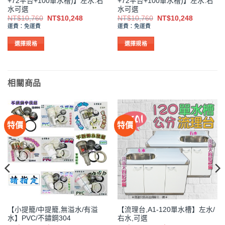
+72平台+100單水槽)】左水.右
+72平台+100單水槽)】左水.右
水可選
水可選
原
目
原
目
NT$
10,760
NT$
10,248
NT$
10,760
NT$
10,248
始
前
始
前
運費：免運費
運費：免運費
價
價
價
價
格：
格：
格：
格：
248。
NT$10,760。
NT$10,248。
NT$10,760。
NT$10,2
選擇規格
選擇規格
此
此
產
產
品
品
相關商品
有
有
多
多
種
種
款
款
特價
特價
式。
式。
可
可
在
在
產
產
品
品
頁
頁
面
面
選
選
【小提籠/中提籠,無溢水/有溢
【流理台,A1-120單水槽】左水/
擇
擇
水】PVC/不鏽鋼304
右水,可選
選
選