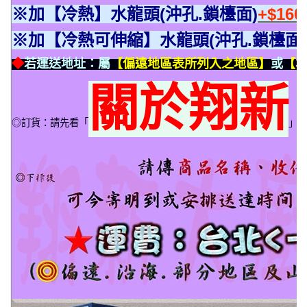
※加【冷熱】水龍頭(沖孔.鎖檯面)
+$16
※加【冷熱可伸縮】水龍頭(沖孔.鎖檯面)
◆
若運送地址：屬
【偏遠地區表所列入之地區】
或
【本
關於翔新
◎訂貨：請先看「
」