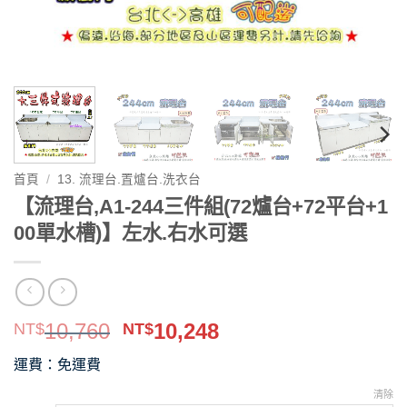
首頁
/
13. 流理台.置爐台.洗衣台
【流理台,A1-244三件組(72爐台+72平台+1
00單水槽)】左水.右水可選
原
目
10,760
10,248
NT$
NT$
始
前
運費：免運費
價
價
格：
格：
清除