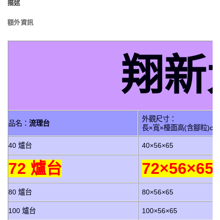
描述
額外資訊
翔新
外觀尺寸：
品名：
流理台
長×寬×檯面高(含腳粒)cm
40 爐台
40×56×65
72 爐台
72×56×65
80 爐台
80×56×65
100 爐台
100×56×65