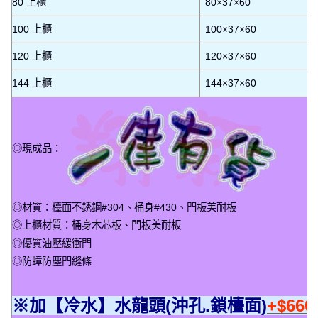
80 上櫃
80×37×60
100 上櫃
100×37×60
120 上櫃
120×37×60
144 上櫃
144×37×60
◎現成品：
◎材質：檯面不銹鋼#304、桶身#430、門板美耐板
◎上櫃材質：桶身木芯板、門板美耐板
◎優質油壓緩衝門
◎防蟑防塵門縫條
※加【冷水】水龍頭(沖孔.鎖檯面)
+$66