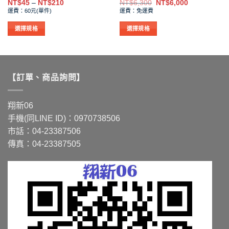
價
原
目
NT$
45
–
NT$
210
NT$
6,300
NT$
6,000
格
始
前
項
項
運費：60元(單件)
運費：免運費
範
價
價
圍：
格：
格：
0
NT$45
NT$6,300。
NT$6,000。
選擇規格
選擇規格
到
此
此
095
NT$210
產
產
品
品
有
有
【訂單、商品詢問】
多
多
種
種
款
款
翔新06
式。
式。
手機(同LINE ID)：0970738506
可
可
市話：04-23387506
在
在
傳真：04-23387505
產
產
品
品
頁
頁
面
面
選
選
擇
擇
選
選
項
項