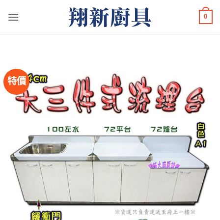
Skip
0
to
content
特價