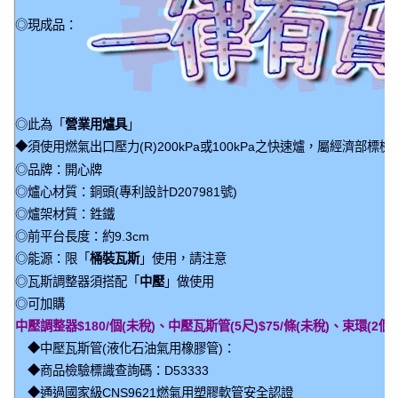
◎現成品：
◎此為「
營業用爐具
」
◆須使用燃氣出口壓力(R)200kPa或100kPa之快速爐，屬經濟部標
◎品牌：開心牌
◎爐心材質：銅頭(專利設計D207981號)
◎爐架材質：鉎鐵
◎前平台長度：約9.3cm
◎能源：限「
桶裝瓦斯
」使用，請注意
◎瓦斯調整器須搭配「
中壓
」做使用
◎可加購
中壓調整器$180/個(未稅)、中壓瓦斯管(5尺)$75/條(未稅)、束環(2個)
◆中壓瓦斯管(液化石油氣用橡膠管)：
◆商品檢驗標識查詢碼：D53333
◆通過國家級CNS9621燃氣用塑膠軟管安全認證