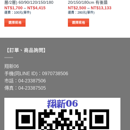
層/2層) 60/90/120/150/180
20/150/180cm 有後牆
選
選
價
價
NT$
1,700
–
NT$
4,415
NT$
2,500
–
NT$
13,133
格
格
項
項
運費：100元(單件)
運費：280元(單件)
範
範
圍：
圍：
。
NT$1,700
NT$2,500
選擇規格
選擇規格
到
到
此
此
NT$4,415
NT$13,13
產
產
品
品
有
有
【訂單、商品詢問】
多
多
種
種
款
款
翔新06
式。
式。
手機(同LINE ID)：0970738506
可
可
市話：04-23387506
在
在
傳真：04-23387505
產
產
品
品
頁
頁
面
面
選
選
擇
擇
選
選