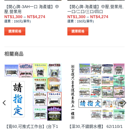
【開心牌-3AH一口 海產爐】中
【開心牌-海產爐】中壓,營業用,
壓,營業用
一口/二口/三口/四口
價
價
NT$
1,300
–
NT$
4,274
NT$
1,300
–
NT$
4,274
格
格
運費：150元(單件)
運費：150元(單件)
範
範
圍：
圍：
NT$1,300
NT$1,300
選擇規格
選擇規格
到
到
此
此
NT$4,274
NT$4,274
產
產
品
品
相關商品
有
有
多
多
種
種
款
款
式。
式。
可
可
在
在
產
產
品
品
頁
頁
面
面
選
選
【寬60,可推式工作台】(台下1
【深30,不鏽鋼水槽】 62/110/1
擇
擇