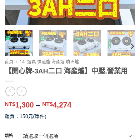
首頁
/
14. 爐具 快速爐.海產爐.噴火爐
【開心牌-3AH二口 海產爐】中壓,營業用
價
1,300
–
4,274
NT$
NT$
格
運費：150元(單件)
範
圍：
NT$1,300
規格