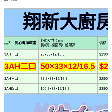
翔新大廚
外觀尺寸：cm
品名：
開心牌海產爐
價格
長×寬×檯面高/+爐架高
3AH一口
25×33×12/16.5
$1300
3AH二口
50×33×12/16.5
$2
3AH三口
75.5×33×12/16.5
$2900
3AH四口
100.5×33×12/16.5
$3800