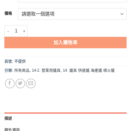
到
NT$4,274
價格
【開心牌-3AH二口 海產爐】中壓,營業用 數量
加入購物車
貨號:
不提供
分類:
所有商品
,
14-2. 營業用爐具
,
14. 爐具 快速爐.海產爐.噴火爐
描述
額外資訊