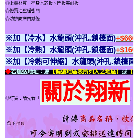
◎上櫃材質：桶身木芯板、門板美耐板
◎優質油壓緩衝門
◎防蟑防塵門縫條
※加【冷水】水龍頭(沖孔.鎖檯面)
+$66
※加【冷熱】水龍頭(沖孔.鎖檯面)
+$16
※加【冷熱可伸縮】水龍頭(沖孔.鎖檯面)
◆
若運送地址：屬
【偏遠地區表所列入之地區】
或
【本
關於翔新
◎訂貨：請先看「
」