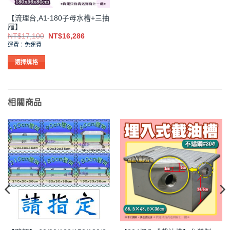
品
品
【流理台,A1-180子母水槽+三抽
頁
頁
屜】
面
面
原
目
NT$
17,100
NT$
16,286
選
選
始
前
運費：免運費
價
價
擇
擇
格：
格：
NT$17,100。
NT$16,286。
選
選
選擇規格
項
項
此
產
品
相關商品
有
多
種
款
式。
可
在
產
品
頁
面
選