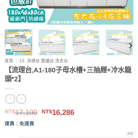
首頁
/
13. 流理台.置爐台.洗衣台
【流理台,A1-180子母水槽+三抽屜+冷水龍
頭*2】
原
目
17,100
16,286
NT$
NT$
始
前
運費：免運費
價
價
格：
格：
清除