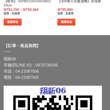
【壁架】 60/90/120/150/180/2
【304埋入式截油槽】台灣製
擇
10cm
選
價
NT$
1,700
–
NT$
3,360
NT$
5,880
格
項
運費：免運費
運費：免運費
範
圍：
NT$1,700
選擇規格
選擇規格
到
此
此
NT$3,360
產
產
品
品
有
有
【訂單、商品詢問】
多
多
種
種
款
款
翔新06
式。
式。
手機(同LINE ID)：0970738506
可
可
市話：04-23387506
在
在
傳真：04-23387505
產
產
品
品
頁
頁
面
面
選
選
擇
擇