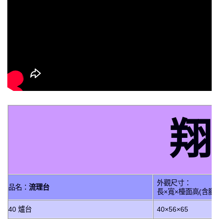
翔
外觀尺寸：
品名：
流理台
長×寬×檯面高(含腳粒
40 爐台
40×56×65