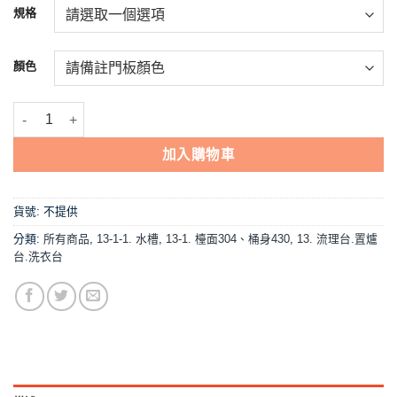
NT$17,100。
NT$16,286。
規格
顏色
【流理台,A1-180子母水槽+三抽屜+冷水龍頭*2】 數量
加入購物車
貨號:
不提供
分類:
所有商品
,
13-1-1. 水槽
,
13-1. 檯面304、桶身430
,
13. 流理台.置爐
台.洗衣台