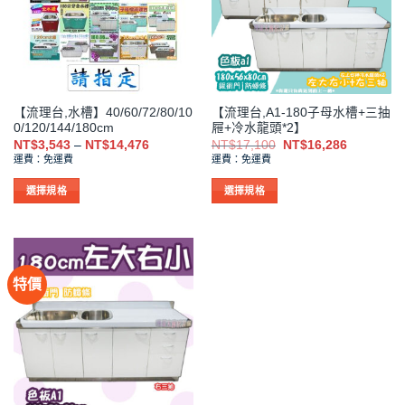
【流理台,水槽】40/60/72/80/10
【流理台,A1-180子母水槽+三抽
0/120/144/180cm
屜+冷水龍頭*2】
價
原
目
NT$
3,543
–
NT$
14,476
NT$
17,100
NT$
16,286
格
始
前
運費：免運費
運費：免運費
範
價
價
圍：
格：
格：
NT$3,543
NT$17,100。
NT$16,2
選擇規格
選擇規格
到
此
此
NT$14,476
產
產
品
品
有
有
特價
多
多
種
種
款
款
式。
式。
可
可
在
在
產
產