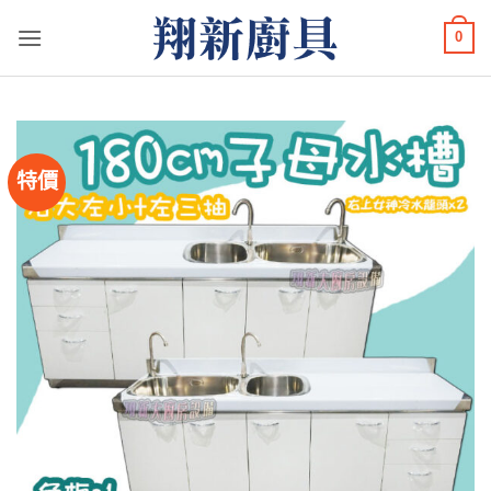
Skip
0
to
content
特價