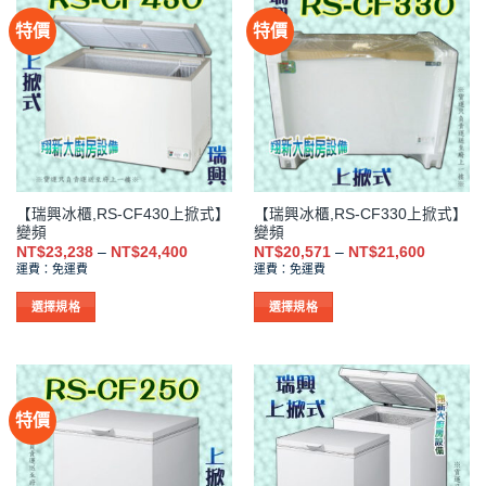
有
有
特價
特價
多
多
種
種
款
款
式。
式。
可
可
在
在
產
產
品
品
【瑞興冰櫃,RS-CF430上掀式】
【瑞興冰櫃,RS-CF330上掀式】
頁
頁
變頻
變頻
面
面
價
價
NT$
23,238
–
NT$
24,400
NT$
20,571
–
NT$
21,600
選
選
格
格
運費：免運費
運費：免運費
範
範
擇
擇
圍：
圍：
NT$23,238
NT$20,5
選
選
選擇規格
選擇規格
到
到
項
項
此
此
NT$24,400
NT$21,6
產
產
品
品
有
有
特價
多
多
種
種
款
款