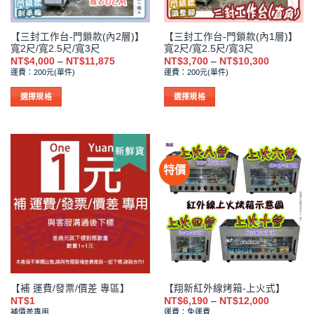
【三封工作台-門鎖款(內2層)】
【三封工作台-門鎖款(內1層)】
寬2尺/寬2.5尺/寬3尺
寬2尺/寬2.5尺/寬3尺
價
價
NT$
4,000
–
NT$
11,875
NT$
3,700
–
NT$
10,300
格
格
運費：200元(單件)
運費：200元(單件)
範
範
圍：
圍：
NT$4,000
NT$3,700
選擇規格
選擇規格
到
到
此
此
NT$11,875
NT$10,30
產
產
品
品
有
有
特價
多
多
種
種
款
款
式。
式。
可
可
在
在
產
產
品
品
【補 運費/發票/價差 專區】
【翔新紅外線烤箱-上火式】
頁
頁
價
NT$
1
NT$
6,190
–
NT$
12,000
面
面
格
補價差專用
運費：免運費