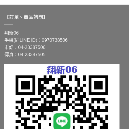
款
款
式。
式。
可
可
【訂單、商品詢問】
在
在
產
產
品
品
翔新06
頁
頁
手機(同LINE ID)：0970738506
面
面
市話：04-23387506
選
選
傳真：04-23387505
擇
擇
選
選
項
項