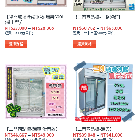
產
產
品
品
【單門玻璃冷藏冰箱-瑞興600L
【三門西點櫥-一路領鮮】
頁
頁
(機上型)】
面
面
價
價
NT$
27,000
–
NT$
28,365
NT$
60,762
–
NT$
63,800
選
選
格
格
運費：300元(單件)
運費：台中市區500元(單件)
範
範
擇
擇
圍：
圍：
NT$27,000
NT$60,7
選
選
選擇規格
選擇規格
到
到
項
項
此
此
NT$28,365
NT$63,8
產
產
品
品
有
有
多
多
種
種
款
款
式。
式。
可
可
在
在
產
產
品
品
【二門西點櫥-瑞興,滑門款】
【二門西點櫥-瑞興】
頁
頁
價
價
NT$
46,667
–
NT$
49,000
NT$
39,048
–
NT$
41,000
面
面
格
格
運費：台中市區300元(單件)
運費：台中市區300元(單件)