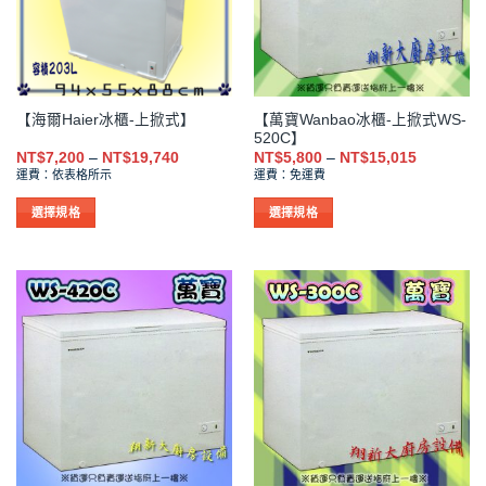
式。
式。
可
可
在
在
產
產
品
品
【萬寶Wanbao冰櫃-上掀式WS-
【海爾Haier冰櫃-上掀式】
頁
頁
520C】
面
面
價
價
NT$
7,200
–
NT$
19,740
NT$
5,800
–
NT$
15,015
選
選
格
格
運費：依表格所示
運費：免運費
範
範
擇
擇
圍：
圍：
NT$7,200
NT$5,800
選
選
選擇規格
選擇規格
到
到
項
項
此
此
NT$19,740
NT$15,01
產
產
品
品
有
有
多
多
種
種
款
款
式。
式。
可
可
在
在
產
產