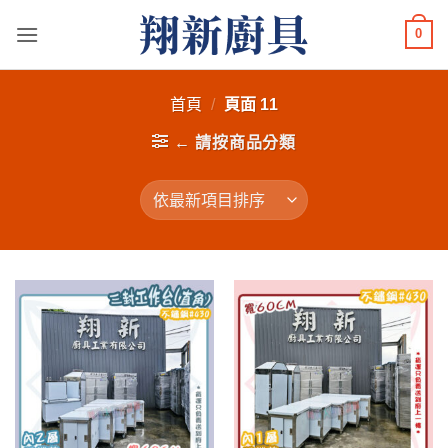
Skip
0
to
content
首頁
/
頁面 11
← 請按商品分類