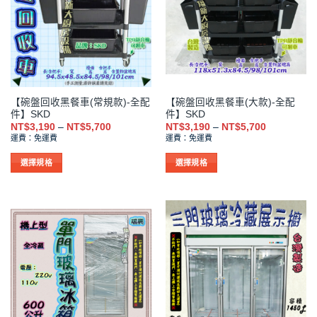
款
款
式。
式。
可
可
在
在
產
產
品
品
【碗盤回收黑餐車(常規款)-全配
【碗盤回收黑餐車(大款)-全配
頁
頁
件】SKD
件】SKD
面
面
價
價
NT$
3,190
–
NT$
5,700
NT$
3,190
–
NT$
5,700
選
選
格
格
運費：免運費
運費：免運費
範
範
擇
擇
圍：
圍：
NT$3,190
NT$3,190
選
選
選擇規格
選擇規格
到
到
項
項
此
此
NT$5,700
NT$5,700
產
產
品
品
有
有
多
多
種
種
款
款
式。
式。
可
可
在
在