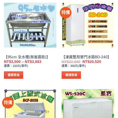
品
品
有
有
特價
多
多
種
種
款
款
式。
式。
可
可
在
在
產
產
品
品
【95cm 全水槽(無後牆款)】
【凍藏雙用單門冰箱BD-240】
頁
頁
價
原
目
NT$
3,500
–
NT$
3,683
NT$
22,040
NT$
20,520
面
面
格
始
前
運費：150元(單件)
運費：300元(單件)
範
價
價
選
選
圍：
格：
格：
擇
擇
NT$3,500
NT$22,040。
NT$20,5
選擇規格
選擇規格
到
選
選
此
此
NT$3,683
項
項
產
產
品
品
有
有
特價
多
多
種
種
款
款