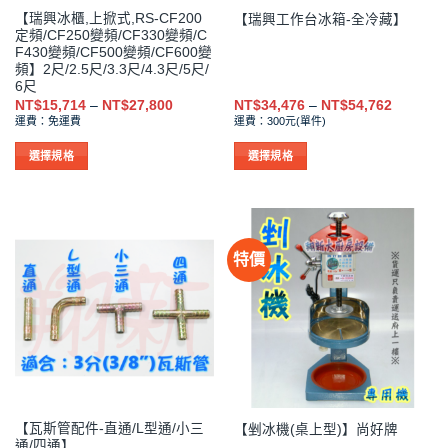
品
品
【瑞興冰櫃,上掀式,RS-CF200
【瑞興工作台冰箱-全冷藏】
頁
頁
定頻/CF250變頻/CF330變頻/C
面
面
F430變頻/CF500變頻/CF600變
選
選
頻】2尺/2.5尺/3.3尺/4.3尺/5尺/
擇
擇
6尺
價
價
NT$
15,714
–
NT$
27,800
NT$
34,476
–
NT$
54,762
選
選
格
格
運費：免運費
運費：300元(單件)
項
項
範
範
圍：
圍：
NT$15,714
NT$34,4
選擇規格
選擇規格
到
到
此
此
NT$27,800
NT$54,7
產
產
品
品
有
有
特價
多
多
種
種
款
款
式。
式。
可
可
在
在
產
產
品
品
【瓦斯管配件-直通/L型通/小三
【剉冰機(桌上型)】尚好牌
頁
頁
通/四通】