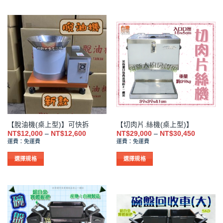
此
此
NT$8,532
NT$14,70
產
產
品
品
有
有
多
多
種
種
款
款
式。
式。
可
可
在
在
產
產
品
品
【脫油機(桌上型)】可快拆
【切肉片.絲機(桌上型)】
頁
頁
價
價
NT$
12,000
–
NT$
12,600
NT$
29,000
–
NT$
30,450
面
面
格
格
運費：免運費
運費：免運費
範
範
選
選
圍：
圍：
擇
擇
NT$12,000
NT$29,0
選擇規格
選擇規格
到
到
選
選
此
此
NT$12,600
NT$30,4
項
項
產
產
品
品
有
有
多
多
種
種