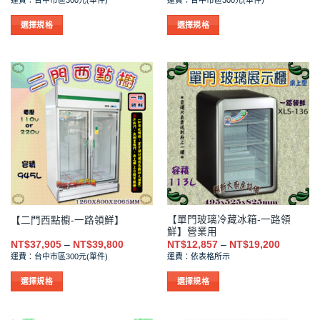
範
範
選
選
圍：
圍：
擇
擇
NT$46,667
NT$39,0
選擇規格
選擇規格
到
到
選
選
此
此
NT$49,000
NT$41,0
項
項
產
產
品
品
有
有
多
多
種
種
款
款
式。
式。
可
可
在
在
產
產
品
品
【單門玻璃冷藏冰箱-一路領
【二門西點櫥-一路領鮮】
頁
頁
鮮】營業用
面
面
價
價
NT$
37,905
–
NT$
39,800
NT$
12,857
–
NT$
19,200
選
選
格
格
運費：台中市區300元(單件)
運費：依表格所示
範
範
擇
擇
圍：
圍：
NT$37,905
NT$12,8
選
選
選擇規格
選擇規格
到
到
項
項
此
此
NT$39,800
NT$19,2
產
產