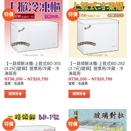
品
品
有
有
特價
特價
多
多
種
種
款
款
式。
式。
可
可
在
在
產
產
品
品
【一路領鮮冰櫃-上掀式BD-355
【一路領鮮冰櫃-上掀式BD-282
頁
頁
(4.2尺)變頻】營業用/冷藏、冷
(3.7尺)變頻】營業用/冷藏、冷
面
面
凍兩用
凍兩用
選
選
價
價
NT$
6,200
–
NT$
20,790
NT$
6,200
–
NT$
20,790
格
格
擇
擇
運費：免運費
運費：免運費
範
範
選
選
圍：
圍：
NT$6,200
NT$6,200
選擇規格
選擇規格
項
項
到
到
此
此
NT$20,790
NT$20,79
產
產
品
品
有
有
特價
特價
多
多