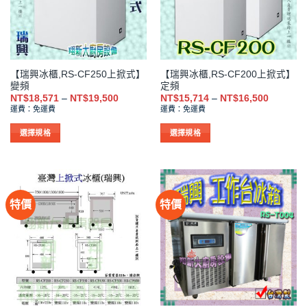
式。
式。
可
可
在
在
產
產
品
品
【瑞興冰櫃,RS-CF250上掀式】
【瑞興冰櫃,RS-CF200上掀式】
頁
頁
變頻
定頻
面
面
價
價
NT$
18,571
–
NT$
19,500
NT$
15,714
–
NT$
16,500
選
選
格
格
運費：免運費
運費：免運費
範
範
擇
擇
圍：
圍：
NT$18,571
NT$15,7
選
選
選擇規格
選擇規格
到
到
項
項
此
此
NT$19,500
NT$16,5
產
產
品
品
有
有
特價
特價
多
多
種
種
款
款
式。
式。
可
可
在
在
產
產