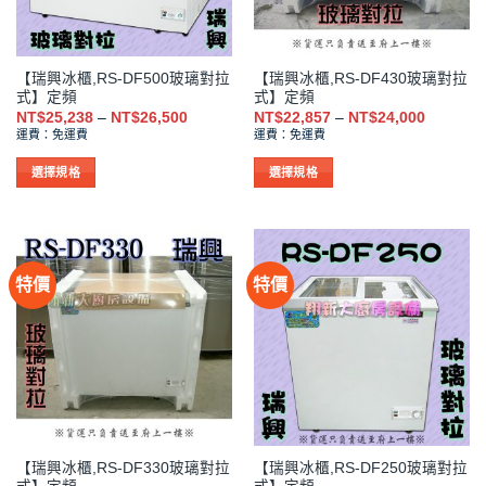
在
在
產
產
品
品
【瑞興冰櫃,RS-DF500玻璃對拉
【瑞興冰櫃,RS-DF430玻璃對拉
頁
頁
式】定頻
式】定頻
面
面
價
價
NT$
25,238
–
NT$
26,500
NT$
22,857
–
NT$
24,000
選
選
格
格
運費：免運費
運費：免運費
範
範
擇
擇
圍：
圍：
NT$25,238
NT$22,8
選
選
選擇規格
選擇規格
到
到
項
項
此
此
NT$26,500
NT$24,0
產
產
品
品
有
有
特價
特價
多
多
種
種
款
款
式。
式。
可
可
在
在
產
產
品
品
【瑞興冰櫃,RS-DF330玻璃對拉
【瑞興冰櫃,RS-DF250玻璃對拉
頁
頁