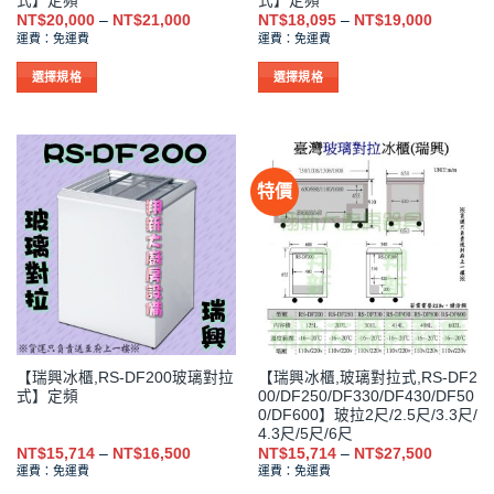
式】定頻
式】定頻
面
面
價
價
NT$
20,000
–
NT$
21,000
NT$
18,095
–
NT$
19,000
選
選
格
格
運費：免運費
運費：免運費
範
範
擇
擇
圍：
圍：
NT$20,000
NT$18,0
選
選
選擇規格
選擇規格
到
到
項
項
此
此
NT$21,000
NT$19,0
產
產
品
品
有
有
特價
多
多
種
種
款
款
式。
式。
可
可
在
在
產
產
品
品
【瑞興冰櫃,RS-DF200玻璃對拉
【瑞興冰櫃,玻璃對拉式,RS-DF2
頁
頁
式】定頻
00/DF250/DF330/DF430/DF50
面
面
0/DF600】玻拉2尺/2.5尺/3.3尺/
選
選
4.3尺/5尺/6尺
擇
擇
價
價
NT$
15,714
–
NT$
16,500
NT$
15,714
–
NT$
27,500
格
格
運費：免運費
運費：免運費
選
選
範
範