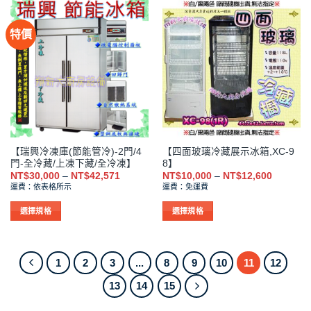
品
品
有
有
特價
多
多
種
種
款
款
式。
式。
可
可
在
在
產
產
品
品
【瑞興冷凍庫(節能管冷)-2門/4
【四面玻璃冷藏展示冰箱,XC-9
頁
頁
門-全冷藏/上凍下藏/全冷凍】
8】
面
面
價
價
NT$
30,000
–
NT$
42,571
NT$
10,000
–
NT$
12,600
選
選
格
格
運費：依表格所示
運費：免運費
範
範
擇
擇
圍：
圍：
NT$30,000
NT$10,0
選
選
選擇規格
選擇規格
到
到
項
項
此
此
NT$42,571
NT$12,6
產
產
品
品
1
2
3
...
8
9
10
11
12
有
有
13
14
15
多
多
種
種