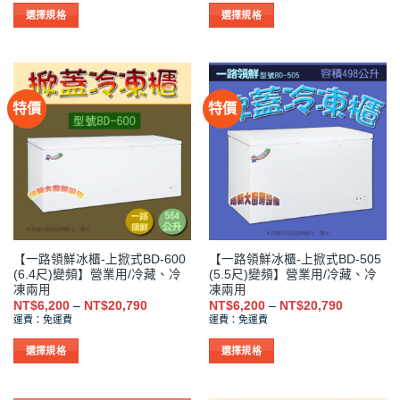
圍：
圍：
NT$5,800
NT$5,800
選
選
選擇規格
選擇規格
到
到
項
項
此
此
NT$15,015
NT$15,01
產
產
品
品
有
有
特價
特價
多
多
種
種
款
款
式。
式。
可
可
在
在
產
產
品
品
【一路領鮮冰櫃-上掀式BD-600
【一路領鮮冰櫃-上掀式BD-505
頁
頁
(6.4尺)變頻】營業用/冷藏、冷
(5.5尺)變頻】營業用/冷藏、冷
面
面
凍兩用
凍兩用
選
選
價
價
NT$
6,200
–
NT$
20,790
NT$
6,200
–
NT$
20,790
格
格
擇
擇
運費：免運費
運費：免運費
範
範
選
選
圍：
圍：
NT$6,200
NT$6,200
選擇規格
選擇規格
項
項
到
到
此
此
NT$20,790
NT$20,79
產
產