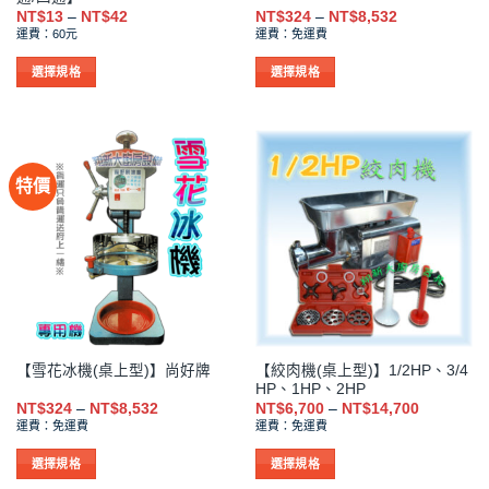
面
面
價
價
NT$
13
–
NT$
42
NT$
324
–
NT$
8,532
選
選
格
格
運費：60元
運費：免運費
範
範
擇
擇
圍：
圍：
NT$13
NT$324
選
選
選擇規格
選擇規格
到
到
項
項
此
此
NT$42
NT$8,532
產
產
品
品
有
有
特價
多
多
種
種
款
款
式。
式。
可
可
在
在
產
產
品
品
【絞肉機(桌上型)】1/2HP、3/4
【雪花冰機(桌上型)】尚好牌
頁
頁
HP、1HP、2HP
面
面
價
價
NT$
324
–
NT$
8,532
NT$
6,700
–
NT$
14,700
選
選
格
格
運費：免運費
運費：免運費
範
範
擇
擇
圍：
圍：
NT$324
NT$6,700
選
選
選擇規格
選擇規格
到
到
項
項