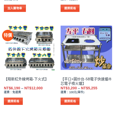
範
選
選
圍：
擇
擇
NT$6,190
加入購物車
選擇規格
到
選
選
此
NT$12,00
項
項
產
品
有
特價
多
種
款
式。
可
在
產
品
【平口+圓炒台-5B電子快速爐/8
【翔新紅外線烤箱-下火式】
頁
芯電子噴火爐】
面
價
價
NT$
6,190
–
NT$
12,000
NT$
3,200
–
NT$
5,255
選
格
格
運費：免運費
運費：100元(單件)
範
範
擇
圍：
圍：
NT$6,190
NT$3,200
選
選擇規格
選擇規格
到
到
項
此
此
NT$12,000
NT$5,255
產
產