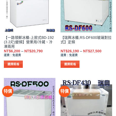
種
種
款
款
式。
式。
可
可
在
在
產
產
品
品
【一路領鮮冰櫃-上掀式BD-192
【瑞興冰櫃,RS-DF600玻璃對拉
頁
頁
(3.2尺)變頻】營業用/冷藏、冷
式】定頻
面
面
凍兩用
選
選
價
價
NT$
6,200
–
NT$
20,790
NT$
26,190
–
NT$
27,500
格
格
擇
擇
運費：免運費
運費：免運費
範
範
選
選
圍：
圍：
NT$6,200
NT$26,1
選擇規格
選擇規格
項
項
到
到
此
此
NT$20,790
NT$27,5
產
產
品
品
有
有
特價
特價
多
多
種
種
款
款
式。
式。
可
可