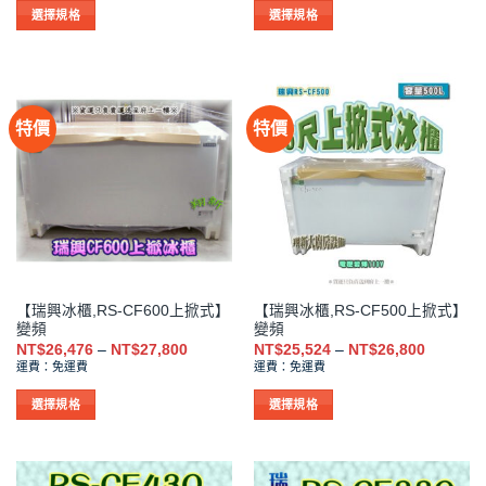
圍：
圍：
項
項
NT$15,714
NT$15,7
選擇規格
選擇規格
到
到
此
此
NT$16,500
NT$27,5
產
產
品
品
有
有
特價
特價
多
多
種
種
款
款
式。
式。
可
可
在
在
產
產
品
品
【瑞興冰櫃,RS-CF600上掀式】
【瑞興冰櫃,RS-CF500上掀式】
頁
頁
變頻
變頻
面
面
價
價
NT$
26,476
–
NT$
27,800
NT$
25,524
–
NT$
26,800
選
選
格
格
運費：免運費
運費：免運費
範
範
擇
擇
圍：
圍：
NT$26,476
NT$25,5
選
選
選擇規格
選擇規格
到
到
項
項
此
此
NT$27,800
NT$26,8
產
產
品
品