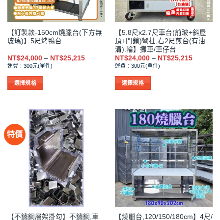
在
在
產
產
品
品
【訂製款-150cm燒臘台(下方無
【5.8尺x2.7尺車台(前玻+斜屋
頁
頁
玻璃)】5尺烤鴨台
頂+門鎖)彎柱,右2尺煎台(有油
面
面
溝).輪】攤車/車仔台
選
選
價
價
NT$
24,000
–
NT$
25,215
NT$
24,000
–
NT$
25,215
格
格
擇
擇
運費：300元(單件)
運費：300元(單件)
範
範
選
選
圍：
圍：
NT$24,000
NT$24,0
選擇規格
選擇規格
項
項
到
到
此
此
NT$25,215
NT$25,2
產
產
品
品
有
有
特價
多
多
種
種
款
款
式。
式。
可
可
在
在
產
產
品
品
【不鏽鋼層架掛勾】不鏽鋼,車
【燒臘台,120/150/180cm】4尺/
頁
頁