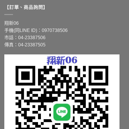
款
款
【訂單、商品詢問】
式。
式。
可
可
在
在
翔新06
產
產
手機(同LINE ID)：0970738506
品
品
市話：04-23387506
頁
頁
面
面
傳真：04-23387505
選
選
擇
擇
選
選
項
項