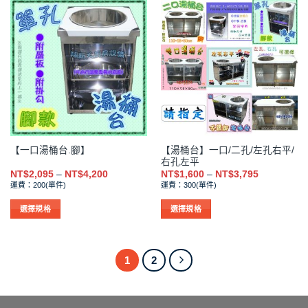
品
品
有
有
多
多
種
種
款
款
式。
式。
可
可
在
在
產
產
品
品
【湯桶台】一口/二孔/左孔右平/
【一口湯桶台.腳】
頁
頁
右孔左平
面
面
價
價
NT$
2,095
–
NT$
4,200
NT$
1,600
–
NT$
3,795
選
選
格
格
運費：200(單件)
運費：300(單件)
範
範
擇
擇
圍：
圍：
NT$2,095
NT$1,600
選
選
選擇規格
選擇規格
到
到
項
項
此
此
NT$4,200
NT$3,795
產
產
品
品
1
2
有
有
多
多
種
種