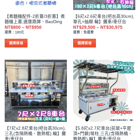
【煮麵機配件-2折蓋/3折蓋】煮
【6尺x2.6尺車台(吧台高30cm),
麵機上蓋,適寶鼎牌、BaoDing
單孔+抽屜.輪】攤車/車仔台
價
價
NT$
800
–
NT$
950
NT$
29,500
–
NT$
30,975
格
格
運費：100元
運費：免運費
範
範
圍：
圍：
NT$800
NT$29,5
選擇規格
選擇規格
到
到
此
此
NT$950
NT$30,9
產
產
品
品
有
有
多
多
種
種
款
款
式。
式。
可
可
在
在
產
產
品
品
【7尺x2.8尺車台(吧台高30cm),
【5.8尺x2.7尺車台(前玻+平屋
頁
頁
三孔(含隔熱桶、散熱框).輪】攤
頂+門鎖)彎柱,三孔(含隔熱桶、
面
面
車/車仔台
散熱框).輪】攤車/車仔台