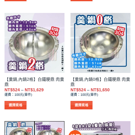
到
到
項
項
此
此
NT$1,650
NT$1,650
產
產
品
品
有
有
多
多
種
種
款
款
式。
式。
可
可
在
在
產
產
品
品
【羹鍋,內鍋2格】白鐵粳鼎 肉羹
【羹鍋,內鍋0格】白鐵粳鼎 肉羹
頁
頁
鼎
鼎
面
面
價
價
NT$
524
–
NT$
1,629
NT$
524
–
NT$
1,650
選
選
格
格
運費：100元(單件)
運費：100元(單件)
範
範
擇
擇
圍：
圍：
NT$524
NT$524
選
選
選擇規格
選擇規格
到
到
項
項
此
此
NT$1,629
NT$1,650
產
產
品
品
有
有