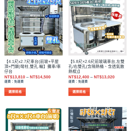
品
品
有
有
多
多
種
種
款
款
式。
式。
可
可
在
在
產
產
品
品
【4.1尺x2.7尺車台(前玻+平屋
【5.8尺×2.6尺前玻璃車台,左雙
頁
頁
頂+門鎖)彎柱,雙孔.輪】攤車/車
孔/右雙孔(含隔熱桶、含透氣散
面
面
仔台
熱框)】
選
選
價
價
NT$
13,810
–
NT$
14,500
NT$
12,400
–
NT$
13,020
格
格
擇
擇
運費：免運費
運費：免運費
範
範
選
選
圍：
圍：
NT$13,810
NT$12,4
選擇規格
選擇規格
項
項
到
到
此
此
NT$14,500
NT$13,0
產
產
品
品
有
有
多
多
種
種