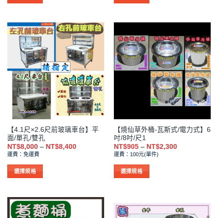
到
到
項
項
此
此
NT$9,975
NT$10,20
產
產
品
品
有
有
多
多
種
種
款
款
式。
式。
可
可
在
在
產
產
品
品
【4.1尺×2.6尺前玻璃車台】平
【燒仙草外桶-瓦斯式/電力式】6
頁
頁
面/單孔/雙孔
吋/8吋/尺1
面
面
價
價
NT$
8,000
–
NT$
8,400
NT$
905
–
NT$
2,300
選
選
格
格
運費：免運費
運費：100元(單件)
範
範
擇
擇
圍：
圍：
NT$8,000
NT$905
選
選
選擇規格
選擇規格
到
到
項
項
此
此
NT$8,400
NT$2,300
產
產
品
品
有
有