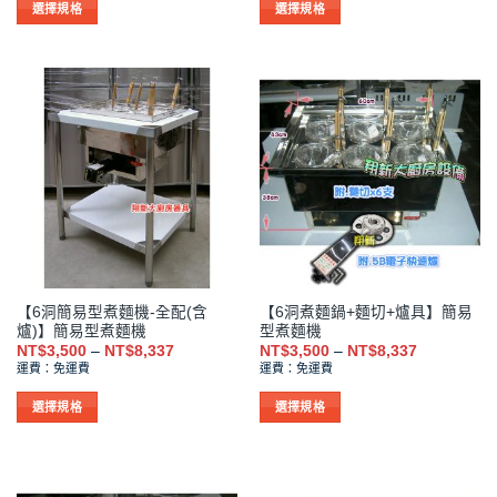
NT$23,000
NT$17,4
選擇規格
選擇規格
項
項
到
到
此
此
NT$24,165
NT$18,2
產
產
品
品
有
有
多
多
種
種
款
款
式。
式。
可
可
在
在
產
產
品
品
【6洞簡易型煮麵機-全配(含
【6洞煮麵鍋+麵切+爐具】簡易
頁
頁
爐)】簡易型煮麵機
型煮麵機
面
面
價
價
NT$
3,500
–
NT$
8,337
NT$
3,500
–
NT$
8,337
選
選
格
格
運費：免運費
運費：免運費
範
範
擇
擇
圍：
圍：
NT$3,500
NT$3,500
選
選
選擇規格
選擇規格
到
到
項
項
此
此
NT$8,337
NT$8,337
產
產
品
品