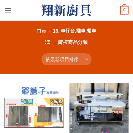
Skip
0
to
content
首頁
/
16. 車仔台.攤車.餐車
← 請按商品分類