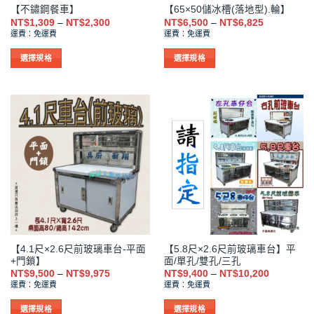
【不鏽鋼餐車】
【65×50儲冰槽(落地型).輪】
頁
頁
價
價
NT$
1,309
–
NT$
2,300
NT$
6,500
–
NT$
6,825
面
面
格
格
運費：免運費
運費：免運費
範
範
選
選
圍：
圍：
擇
擇
NT$1,309
NT$6,500
選擇規格
選擇規格
到
到
選
選
此
此
NT$2,300
NT$6,825
項
項
產
產
品
品
有
有
多
多
種
種
款
款
式。
式。
可
可
在
在
產
產
品
品
【4.1尺×2.6尺前玻璃車台-平面
【5.8尺×2.6尺前玻璃車台】平
頁
頁
+門鎖】
面/單孔/雙孔/三孔
面
面
價
價
NT$
9,500
–
NT$
9,975
NT$
9,400
–
NT$
10,200
選
選
格
格
運費：免運費
運費：免運費
範
範
擇
擇
圍：
圍：
NT$9,500
NT$9,400
選
選
選擇規格
選擇規格