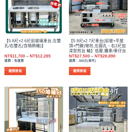
款
款
式。
式。
可
可
在
在
產
產
品
品
【5.8尺×2.6尺前玻璃車台,左雙
【5.8尺x2.7尺車台(前玻+平屋
頁
頁
孔/右雙孔(含隔熱桶)】
頂+門鎖)彎柱,左圓孔、右2尺加
面
面
深型煎台.輪】低壓,攤車/車仔台
選
選
價
價
NT$
11,700
–
NT$
12,285
NT$
27,500
–
NT$
28,890
格
格
擇
擇
運費：免運費
運費：300元(單件)
範
範
選
選
圍：
圍：
NT$11,700
NT$27,5
選擇規格
選擇規格
項
項
到
到
此
此
NT$12,285
NT$28,8
產
產
品
品
有
有
多
多
種
種
款
款
式。
式。
可
可