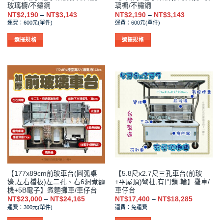
玻璃櫥/不鏽鋼
璃櫥/不鏽鋼
面
面
價
價
NT$
2,190
–
NT$
3,143
NT$
2,190
–
NT$
3,143
選
選
格
格
運費：600元(單件)
運費：600元(單件)
範
範
擇
擇
圍：
圍：
NT$2,190
NT$2,190
選
選
選擇規格
選擇規格
到
到
項
項
此
此
NT$3,143
NT$3,143
產
產
品
品
有
有
多
多
種
種
款
款
式。
式。
可
可
在
在
產
產
品
品
【177x89cm前玻車台(圓弧桌
【5.8尺x2.7尺三孔車台(前玻
頁
頁
邊,左右檔板)左二孔、右6洞煮麵
+平屋頂)彎柱,有門鎖.輪】攤車/
面
面
機+5B電子】煮麵攤車/車仔台
車仔台
選
選
價
價
NT$
23,000
–
NT$
24,165
NT$
17,400
–
NT$
18,285
格
格
擇
擇
運費：300元(單件)
運費：免運費
範
範
選
選
圍：
圍：