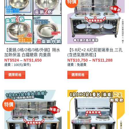
特價
多
多
種
種
款
款
式。
式。
可
可
在
在
產
產
品
品
【羹鍋,0格/2格/3格/外鍋】隔水
【5.8尺×2.6尺前玻璃車台,三孔
頁
頁
加熱保溫 白鐵粳鼎 肉羹鼎
(含透氣散熱框)】
面
面
價
價
NT$
524
–
NT$
1,650
NT$
10,750
–
NT$
11,288
選
選
格
格
運費：100元(單件)
運費：免運費
範
範
擇
擇
圍：
圍：
NT$524
NT$10,7
選
選
選擇規格
選擇規格
到
到
項
項
此
此
NT$1,650
NT$11,2
產
產
品
品
有
有
特價
多
多
種
種
款
款
式。
式。