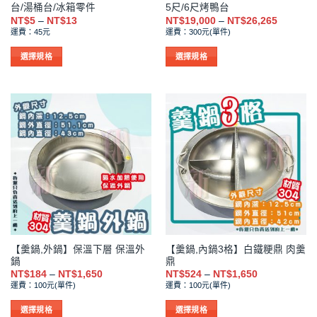
台/湯桶台/冰箱零件
5尺/6尺烤鴨台
面
面
價
價
NT$
5
–
NT$
13
NT$
19,000
–
NT$
26,265
選
選
格
格
運費：45元
運費：300元(單件)
範
範
擇
擇
圍：
圍：
NT$5
NT$19,0
選
選
選擇規格
選擇規格
到
到
項
項
此
此
NT$13
NT$26,2
產
產
品
品
有
有
多
多
種
種
款
款
式。
式。
可
可
在
在
產
產
品
品
【羹鍋,外鍋】保溫下層 保溫外
【羹鍋,內鍋3格】白鐵粳鼎 肉羹
頁
頁
鍋
鼎
面
面
價
價
NT$
184
–
NT$
1,650
NT$
524
–
NT$
1,650
選
選
格
格
運費：100元(單件)
運費：100元(單件)
範
範
擇
擇
圍：
圍：
NT$184
NT$524
選
選
選擇規格
選擇規格