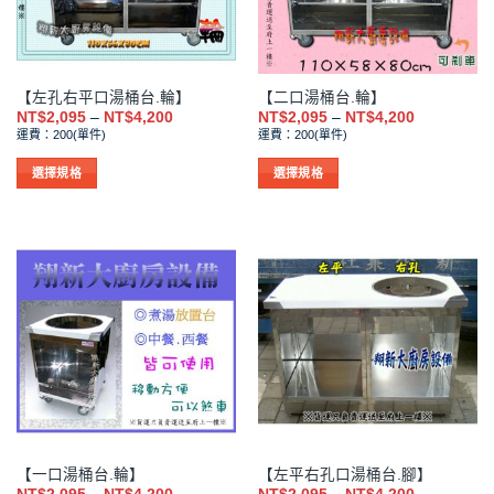
可
可
在
在
產
產
品
品
【左孔右平口湯桶台.輪】
【二口湯桶台.輪】
頁
頁
價
價
NT$
2,095
–
NT$
4,200
NT$
2,095
–
NT$
4,200
面
面
格
格
運費：200(單件)
運費：200(單件)
範
範
選
選
圍：
圍：
擇
擇
NT$2,095
NT$2,095
選擇規格
選擇規格
到
到
選
選
此
此
NT$4,200
NT$4,200
項
項
產
產
品
品
有
有
多
多
種
種
款
款
式。
式。
可
可
在
在
產
產
品
品
【一口湯桶台.輪】
【左平右孔口湯桶台.腳】
頁
頁
價
價