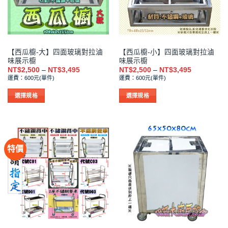
式。
式。
可
可
在
在
產
產
品
品
【西瓜櫥-大】四面玻璃對拉滷
【西瓜櫥-小】四面玻璃對拉滷
頁
頁
味展示櫥
味展示櫥
面
面
價
價
NT$
2,500
–
NT$
3,495
NT$
2,500
–
NT$
3,495
選
選
格
格
運費：600元(單件)
運費：600元(單件)
範
範
擇
擇
圍：
圍：
NT$2,500
NT$2,500
選
選
選擇規格
選擇規格
到
到
項
項
此
此
NT$3,495
NT$3,495
產
產
品
品
有
有
特價
多
多
種
種
款
款
式。
式。
可
可
在
在
產
產
品
品