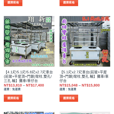
NT$19,000
NT$53,0
選擇規格
選擇規格
到
到
此
此
NT$19,965
NT$55,6
產
產
品
品
有
有
多
多
種
種
款
款
式。
式。
可
可
在
在
產
產
品
品
【4.1尺/5.1尺/5.8尺x2.7尺車台
【5.1尺x2.7尺車台(前玻+平屋
頁
頁
(前玻+平屋頂+門鎖)彎柱,雙孔/
頂+門鎖)彎柱,雙孔.輪】攤車/車
面
面
三孔.輪】攤車/車仔台
仔台
選
選
價
價
NT$
13,810
–
NT$
17,400
NT$
15,048
–
NT$
15,800
格
格
擇
擇
運費：免運費
運費：免運費
範
範
選
選
圍：
圍：
NT$13,810
NT$15,0
選擇規格
選擇規格
項
項
到
到
此
此
NT$17,400
NT$15,8
產
產