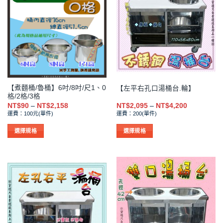
多
多
種
種
款
款
式。
式。
可
可
在
在
產
產
品
品
【煮麵桶/魯桶】6吋/8吋/尺1、0
【左平右孔口湯桶台.輪】
頁
頁
格/2格/3格
面
面
價
價
NT$
90
–
NT$
2,158
NT$
2,095
–
NT$
4,200
選
選
格
格
運費：100元(單件)
運費：200(單件)
範
範
擇
擇
圍：
圍：
NT$90
NT$2,095
選
選
選擇規格
選擇規格
到
到
項
項
此
此
NT$2,158
NT$4,200
產
產
品
品
有
有
多
多
種
種
款
款
式。
式。