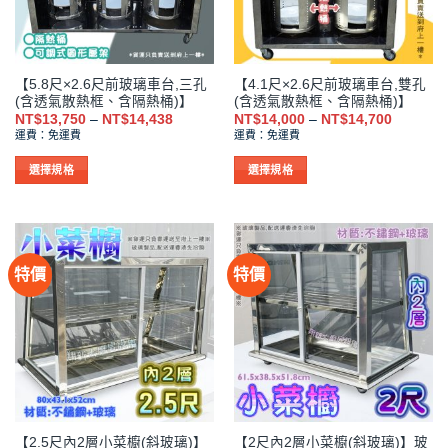
可
可
在
在
產
產
品
品
【5.8尺×2.6尺前玻璃車台,三孔
【4.1尺×2.6尺前玻璃車台,雙孔
頁
頁
(含透氣散熱框、含隔熱桶)】
(含透氣散熱框、含隔熱桶)】
面
面
價
價
NT$
13,750
–
NT$
14,438
NT$
14,000
–
NT$
14,700
選
選
格
格
運費：免運費
運費：免運費
範
範
擇
擇
圍：
圍：
NT$13,750
NT$14,0
選
選
選擇規格
選擇規格
到
到
項
項
此
此
NT$14,438
NT$14,7
產
產
品
品
有
有
特價
特價
多
多
種
種
款
款
式。
式。
可
可
在
在
產
產
品
品
【2.5尺內2層小菜櫥(斜玻璃)】
【2尺內2層小菜櫥(斜玻璃)】玻
頁
頁