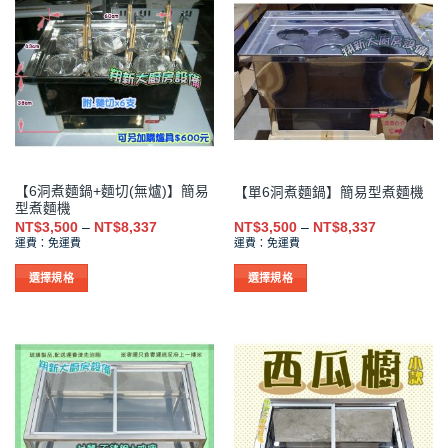
有
有
多
多
種
種
款
款
式。
式。
可
可
在
在
產
產
品
品
【6洞煮麵鍋+麵切(無爐)】簡易
【單6洞煮麵鍋】簡易型煮麵機
頁
頁
型煮麵機
面
面
價
價
NT$
3,500
–
NT$
8,337
NT$
3,500
–
NT$
8,337
選
選
格
格
運費：免運費
運費：免運費
範
範
擇
擇
圍：
圍：
NT$3,500
NT$3,500
選
選
選擇規格
選擇規格
到
到
項
項
此
此
NT$8,337
NT$8,337
產
產
品
品
有
有
多
多
種
種
款
款