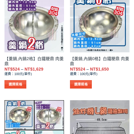
有
有
多
多
種
種
款
款
式。
式。
可
可
在
在
產
產
品
品
【羹鍋,內鍋2格】白鐵粳鼎 肉羹
【羹鍋,內鍋0格】白鐵粳鼎 肉羹
頁
頁
鼎
鼎
面
面
價
價
NT$
524
–
NT$
1,629
NT$
524
–
NT$
1,650
選
選
格
格
運費：100元(單件)
運費：100元(單件)
範
範
擇
擇
圍：
圍：
NT$524
NT$524
選
選
選擇規格
選擇規格
到
到
項
項
此
此
NT$1,629
NT$1,650
產
產
品
品
有
有
多
多
種
種
款
款