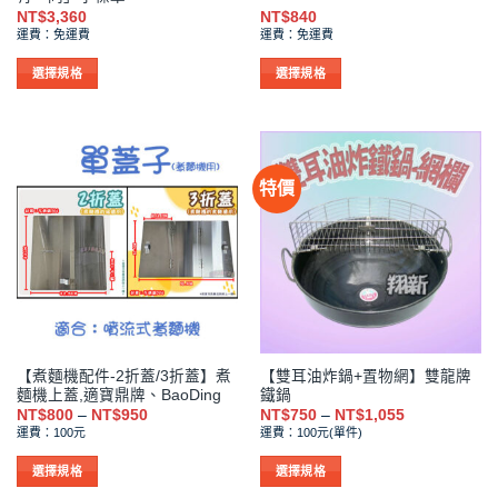
面
面
NT$
3,360
NT$
840
選
選
運費：免運費
運費：免運費
擇
擇
選
選
選擇規格
選擇規格
項
項
此
此
產
產
品
品
有
有
特價
多
多
種
種
款
款
式。
式。
可
可
在
在
產
產
品
品
【煮麵機配件-2折蓋/3折蓋】煮
【雙耳油炸鍋+置物網】雙龍牌
頁
頁
麵機上蓋,適寶鼎牌、BaoDing
鐵鍋
面
面
價
價
NT$
800
–
NT$
950
NT$
750
–
NT$
1,055
選
選
格
格
運費：100元
運費：100元(單件)
範
範
擇
擇
圍：
圍：
NT$800
NT$750
選
選
選擇規格
選擇規格
到
到
項
項
此
此