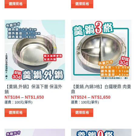
圍：
圍：
NT$2
NT$2
選
選
選擇規格
選擇規格
到
到
項
項
此
此
NT$95
NT$95
產
產
品
品
有
有
多
多
種
種
款
款
式。
式。
可
可
在
在
產
產
品
品
【羹鍋,外鍋】保溫下層 保溫外
【羹鍋,內鍋3格】白鐵粳鼎 肉羹
頁
頁
鍋
鼎
面
面
價
價
NT$
184
–
NT$
1,650
NT$
524
–
NT$
1,650
選
選
格
格
運費：100元(單件)
運費：100元(單件)
範
範
擇
擇
圍：
圍：
NT$184
NT$524
選
選
選擇規格
選擇規格
到
到
項
項
此
此
NT$1,650
NT$1,650
產
產
品
品