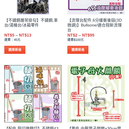
在
在
產
產
品
品
【不鏽鋼層架掛勾】不鏽鋼,車
【流理台配件,6分緩衝後鈕(3D
頁
頁
台/湯桶台/冰箱零件
微調)】Bullsone/適合翔新流理
面
面
台
選
選
價
價
NT$
5
–
NT$
13
NT$
2
–
NT$
95
格
格
擇
擇
運費：45元
運費$100元
範
範
選
選
圍：
圍：
NT$5
NT$2
選擇規格
選擇規格
項
項
到
到
此
此
NT$13
NT$95
產
產
品
品
有
有
多
多
種
種
款
款
式。
式。
可
可
在
在
產
產
品
品
【配件,龍印牌麵切】不鏽鋼43
【零件,中壓電子開關+30cm電