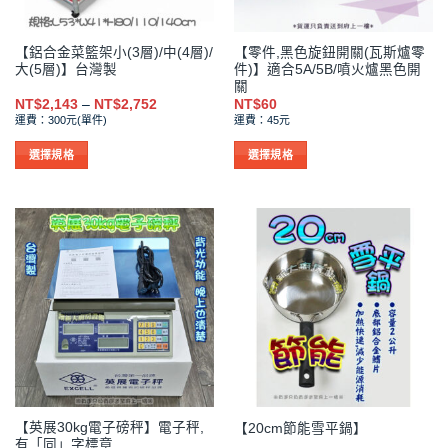
【鋁合金菜籃架小(3層)/中(4層)/
【零件,黑色旋鈕開關(瓦斯爐零
大(5層)】台灣製
件)】適合5A/5B/噴火爐黑色開
關
價
NT$
2,143
–
NT$
2,752
NT$
60
格
運費：300元(單件)
運費：45元
範
圍：
NT$2,143
選擇規格
選擇規格
到
此
此
NT$2,752
產
產
品
品
有
有
多
多
種
種
款
款
式。
式。
可
可
在
在
產
產
品
品
【英展30kg電子磅秤】電子秤,
【20cm節能雪平鍋】
頁
頁
有「同」字標章