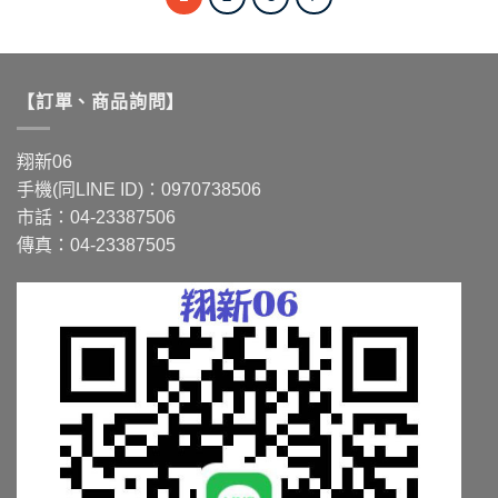
有
有
多
多
種
種
款
款
【訂單、商品詢問】
式。
式。
可
可
在
在
翔新06
產
產
手機(同LINE ID)：0970738506
品
品
市話：04-23387506
頁
頁
面
面
傳真：04-23387505
選
選
擇
擇
選
選
項
項