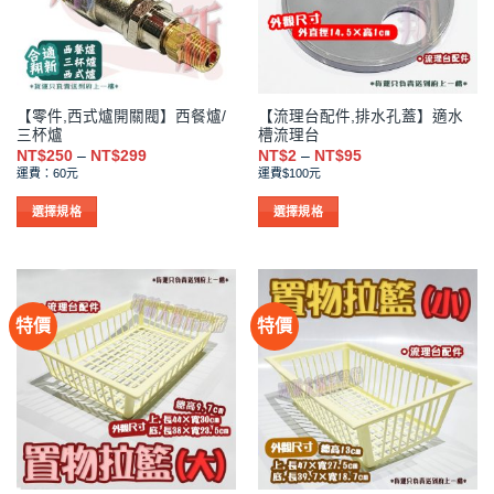
式。
式。
可
可
在
在
產
產
品
品
【零件,西式爐開關閥】西餐爐/
【流理台配件,排水孔蓋】適水
頁
頁
三杯爐
槽流理台
面
面
價
價
NT$
250
–
NT$
299
NT$
2
–
NT$
95
選
選
格
格
運費：60元
運費$100元
範
範
擇
擇
圍：
圍：
NT$250
NT$2
選
選
選擇規格
選擇規格
到
到
項
項
此
此
NT$299
NT$95
產
產
品
品
有
有
特價
特價
多
多
種
種
款
款
式。
式。
可
可
在
在
產
產
品
品