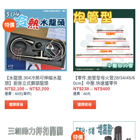
NT$950
NT$1,055
產
產
品
品
有
有
特價
多
多
種
種
款
款
式。
式。
可
可
在
在
產
產
品
品
【水龍頭,304冷熱可伸縮水龍
【零件,炮管型母火管28/34/45/6
頁
頁
頭】廚房立式鵝頸龍頭
0cm】中壓,快速爐零件
面
面
價
價
NT$
2,100
–
NT$
2,200
NT$
238
–
NT$
400
選
選
格
格
運費：60元(單件)
運費：60元
範
範
擇
擇
圍：
圍：
NT$2,100
NT$238
選
選
選擇規格
選擇規格
到
到
項
項
此
此
NT$2,200
NT$400
產
產
品
品
有
有
特價
多
多