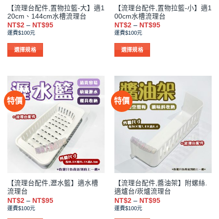
【流理台配件,置物拉籃-大】適1
【流理台配件,置物拉籃-小】適1
頁
頁
20cm、144cm水槽流理台
00cm水槽流理台
面
面
價
價
NT$
2
–
NT$
95
NT$
2
–
NT$
95
選
選
格
格
運費$100元
運費$100元
範
範
擇
擇
圍：
圍：
NT$2
NT$2
選
選
選擇規格
選擇規格
到
到
項
項
此
此
NT$95
NT$95
產
產
品
品
有
有
特價
特價
多
多
種
種
款
款
式。
式。
可
可
在
在
產
產
品
品
【流理台配件,瀝水籃】適水槽
【流理台配件,醬油架】附螺絲.
頁
頁
流理台
適爐台/崁爐流理台
面
面
價
價
NT$
2
–
NT$
95
NT$
2
–
NT$
95
選
選
格
格
運費$100元
運費$100元
範
範
擇
擇