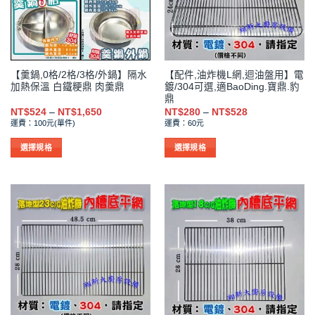
式。
式。
可
可
在
在
產
產
品
品
【羹鍋,0格/2格/3格/外鍋】隔水
【配件,油炸機L網,迴油盤用】電
頁
頁
加熱保溫 白鐵粳鼎 肉羹鼎
鍍/304可選,適BaoDing.寶鼎.豹
面
面
鼎
選
選
價
價
NT$
524
–
NT$
1,650
NT$
280
–
NT$
528
格
格
擇
擇
運費：100元(單件)
運費：60元
範
範
選
選
圍：
圍：
NT$524
NT$280
選擇規格
選擇規格
項
項
到
到
此
此
NT$1,650
NT$528
產
產
品
品
有
有
多
多
種
種
款
款
式。
式。
可
可
在
在
產
產