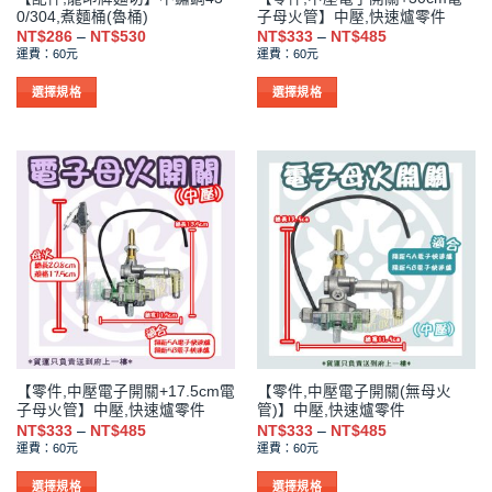
頁
頁
0/304,煮麵桶(魯桶)
子母火管】中壓,快速爐零件
面
面
價
價
NT$
286
–
NT$
530
NT$
333
–
NT$
485
選
選
格
格
運費：60元
運費：60元
範
範
擇
擇
圍：
圍：
NT$286
NT$333
選
選
選擇規格
選擇規格
到
到
項
項
此
此
NT$530
NT$485
產
產
品
品
有
有
多
多
種
種
款
款
式。
式。
可
可
在
在
產
產
品
品
【零件,中壓電子開關+17.5cm電
【零件,中壓電子開關(無母火
頁
頁
子母火管】中壓,快速爐零件
管)】中壓,快速爐零件
面
面
價
價
NT$
333
–
NT$
485
NT$
333
–
NT$
485
選
選
格
格
運費：60元
運費：60元
範
範
擇
擇
圍：
圍：
NT$333
NT$333
選
選
選擇規格
選擇規格