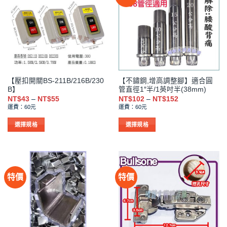
種
種
款
款
式。
式。
可
可
在
在
產
產
品
品
【壓扣開關BS-211B/216B/230
【不鏽鋼,增高調整腳】適合圓
頁
頁
B】
管直徑1″半/1英吋半(38mm)
面
面
價
價
NT$
43
–
NT$
55
NT$
102
–
NT$
152
選
選
格
格
運費：60元
運費：60元
範
範
擇
擇
圍：
圍：
NT$43
NT$102
選
選
選擇規格
選擇規格
到
到
項
項
此
此
NT$55
NT$152
產
產
品
品
有
有
特價
特價
多
多
種
種
款
款
式。
式。
可
可