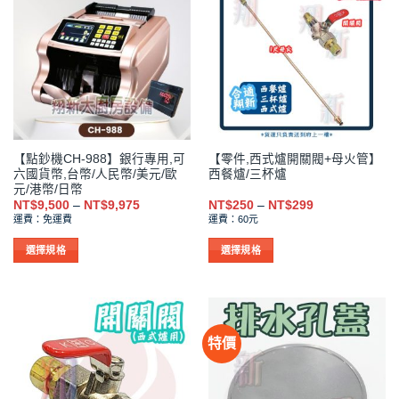
多
多
種
種
款
款
式。
式。
可
可
在
在
產
產
品
品
【點鈔機CH-988】銀行專用,可
【零件,西式爐開關閥+母火管】
頁
頁
六國貨幣,台幣/人民幣/美元/歐
西餐爐/三杯爐
面
面
元/港幣/日幣
選
選
價
價
NT$
9,500
–
NT$
9,975
NT$
250
–
NT$
299
格
格
擇
擇
運費：免運費
運費：60元
範
範
選
選
圍：
圍：
NT$9,500
NT$250
選擇規格
選擇規格
項
項
到
到
此
此
NT$9,975
NT$299
產
產
品
品
有
有
特價
多
多
種
種
款
款