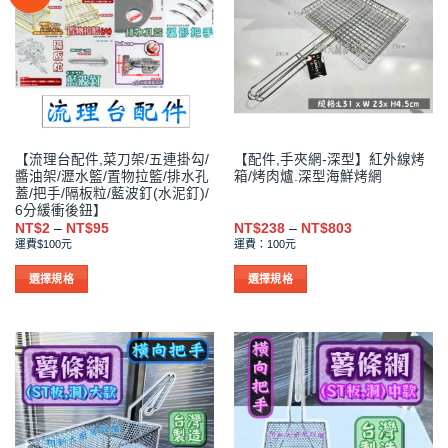
種
種
款
款
式。
式。
可
可
在
在
產
產
品
品
【流理台配件,菜刀架/五連掛勾/
【配件,手夾網-深型】紅外線烤
頁
頁
醬油架/瀝水籃/置物拉籃/排水孔
箱/烤肉爐.深型海鮮烤網
面
面
蓋/把手/隔板粒/藍波釘(水泥釘)/
選
選
6分緩衝後鈕】
擇
擇
價
價
NT$
2
–
NT$
95
NT$
238
–
NT$
803
格
格
運費$100元
運費：100元
選
選
範
範
圍：
圍：
項
項
NT$2
NT$238
選擇規格
選擇規格
到
到
此
此
NT$95
NT$803
產
產
品
品
有
有
多
多
種
種
款
款