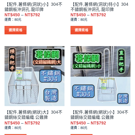
【配件,薯條網(洞狀)小】304不
【配件,薯條網(洞狀)特小】304
頁
頁
鏽鋼板沖洞孔.龍印牌
不鏽鋼板沖洞孔.龍印牌
面
面
價
價
NT$
450
–
NT$
792
NT$
450
–
NT$
792
選
選
格
格
運費：80元
運費：80元
範
範
擇
擇
圍：
圍：
NT$450
NT$450
選
選
選擇規格
選擇規格
到
到
項
項
此
此
NT$792
NT$792
產
產
品
品
有
有
多
多
種
種
款
款
式。
式。
可
可
在
在
產
產
品
品
【配件,薯條網(網狀)大】304不
【配件,薯條網(網狀)小】304不
頁
頁
鏽鋼絲交錯編織.公雞牌
鏽鋼絲交錯編織.公雞牌
面
面
價
價
NT$
450
–
NT$
792
NT$
450
–
NT$
792
選
選
格
格
運費：80元
運費：80元
範
範
擇
擇
圍：
圍：