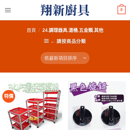
Skip
0
to
content
首頁
/
24.調理器具.湯桶.五金類.其他
← 請按商品分類
特價