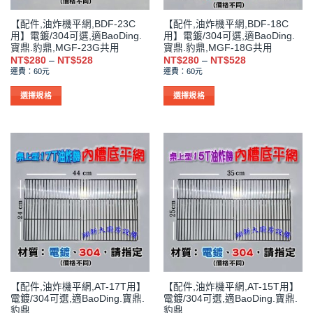
品
品
【配件,油炸機平網,BDF-23C
【配件,油炸機平網,BDF-18C
頁
頁
用】電鍍/304可選,適BaoDing.
用】電鍍/304可選,適BaoDing.
面
面
寶鼎.豹鼎,MGF-23G共用
寶鼎.豹鼎,MGF-18G共用
選
選
價
價
NT$
280
–
NT$
528
NT$
280
–
NT$
528
格
格
擇
擇
運費：60元
運費：60元
範
範
選
選
圍：
圍：
NT$280
NT$280
選擇規格
選擇規格
項
項
到
到
此
此
NT$528
NT$528
產
產
品
品
有
有
多
多
種
種
款
款
式。
式。
可
可
在
在
產
產
品
品
【配件,油炸機平網,AT-17T用】
【配件,油炸機平網,AT-15T用】
頁
頁
電鍍/304可選,適BaoDing.寶鼎.
電鍍/304可選,適BaoDing.寶鼎.
面
面
豹鼎
豹鼎