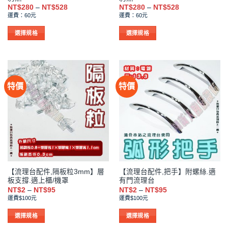
選
選
價
價
NT$
280
–
NT$
528
NT$
280
–
NT$
528
格
格
擇
擇
運費：60元
運費：60元
範
範
選
選
圍：
圍：
NT$280
NT$280
選擇規格
選擇規格
項
項
到
到
此
此
NT$528
NT$528
產
產
品
品
有
有
特價
特價
多
多
種
種
款
款
式。
式。
可
可
在
在
產
產
品
品
【流理台配件,隔板粒3mm】層
【流理台配件,把手】附螺絲.適
頁
頁
板支撐.適上櫃/機罩
有門流理台
面
面
價
價
NT$
2
–
NT$
95
NT$
2
–
NT$
95
選
選
格
格
運費$100元
運費$100元
範
範
擇
擇
圍：
圍：
NT$2
NT$2
選
選
選擇規格
選擇規格
到
到
項
項
此
此