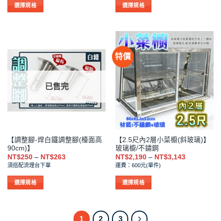
NT$450
NT$450
選
選
選擇規格
選擇規格
到
到
項
項
此
此
NT$792
NT$792
產
產
品
品
有
有
特價
多
多
種
種
款
款
已售完
式。
式。
可
可
在
在
產
產
品
品
【調整腳-焊白鐵調整腳(檯面高
【2.5尺內2層小菜櫥(斜玻璃)】
頁
頁
90cm)】
玻璃櫥/不鏽鋼
面
面
價
價
NT$
250
–
NT$
263
NT$
2,190
–
NT$
3,143
選
選
格
格
須搭配流理台下單
運費：600元(單件)
範
範
擇
擇
圍：
圍：
NT$250
NT$2,190
選
選
選擇規格
選擇規格
到
到
項
項
此
此
NT$263
NT$3,143
產
產
品
品
1
2
3