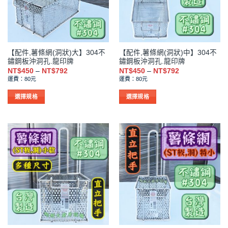
式。
式。
可
可
在
在
產
產
品
品
【配件,薯條網(洞狀)大】304不
【配件,薯條網(洞狀)中】304不
頁
頁
鏽鋼板沖洞孔.龍印牌
鏽鋼板沖洞孔.龍印牌
面
面
價
價
NT$
450
–
NT$
792
NT$
450
–
NT$
792
選
選
格
格
運費：80元
運費：80元
範
範
擇
擇
圍：
圍：
NT$450
NT$450
選
選
選擇規格
選擇規格
到
到
項
項
此
此
NT$792
NT$792
產
產
品
品
有
有
多
多
種
種
款
款
式。
式。
可
可
在
在
產
產
品
品