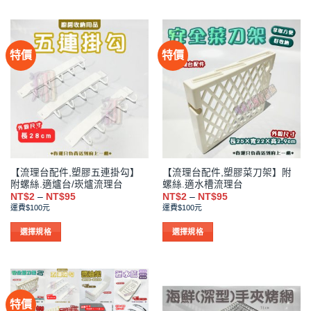
NT$95
NT$95
產
產
品
品
有
有
特價
特價
多
多
種
種
款
款
式。
式。
可
可
在
在
產
產
品
品
【流理台配件,塑膠五連掛勾】
【流理台配件,塑膠菜刀架】附
頁
頁
附螺絲.適爐台/崁爐流理台
螺絲.適水槽流理台
面
面
價
價
NT$
2
–
NT$
95
NT$
2
–
NT$
95
選
選
格
格
運費$100元
運費$100元
範
範
擇
擇
圍：
圍：
NT$2
NT$2
選
選
選擇規格
選擇規格
到
到
項
項
此
此
NT$95
NT$95
產
產
品
品
有
有
特價
多
多