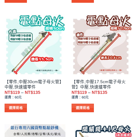
到
到
項
項
此
此
NT$485
NT$485
產
產
品
品
有
有
多
多
種
種
款
款
式。
式。
可
可
在
在
產
產
品
品
【零件,中壓30cm電子母火管】
【零件,中壓17.5cm電子母火
頁
頁
中壓,快速爐零件
管】中壓,快速爐零件
面
面
價
價
NT$
119
–
NT$
135
NT$
119
–
NT$
135
選
選
格
格
運費：60元
運費：60元
範
範
擇
擇
圍：
圍：
NT$119
NT$119
選
選
選擇規格
選擇規格
到
到
項
項
此
此
NT$135
NT$135
產
產
品
品
有
有