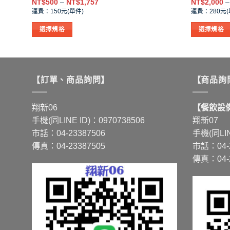
價
NT$
500
–
NT$
1,757
NT$
2,000
–
格
運費：150元(單件)
運費：280元(
範
圍：
選擇規格
選擇規格
NT$500
到
此
此
NT$1,757
產
產
品
品
有
有
【訂單、商品詢問】
【商品詢
多
多
種
種
翔新06
【餐飲設備
款
款
手機(同LINE ID)：0970738506
翔新07
式。
式。
市話：04-23387506
手機(同LIN
可
可
傳真：04-23387505
市話：04-2
在
在
傳真：04-2
產
產
品
品
頁
頁
面
面
選
選
擇
擇