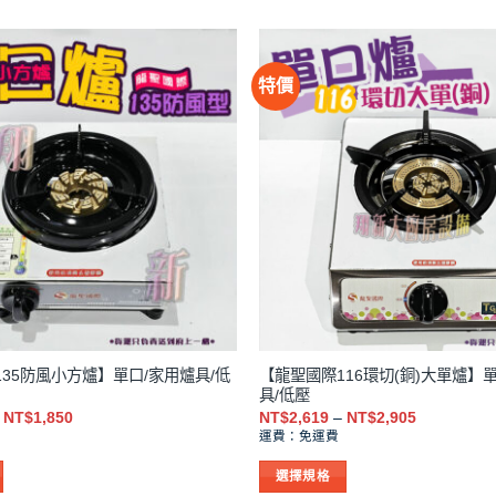
特價
35防風小方爐】單口/家用爐具/低
【龍聖國際116環切(銅)大單爐】
具/低壓
價
價
NT$
1,850
NT$
2,619
–
NT$
2,905
格
格
運費：免運費
範
範
圍：
圍：
選擇規格
NT$1,476
NT$2,619
到
到