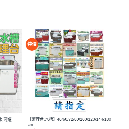
此
NT$2,250
產
品
有
多
種
款
特價
式。
可
在
產
品
頁
面
選
擇
選
項
【流理台,水槽】40/60/72/80/100/120/144/180
水,可選
cm