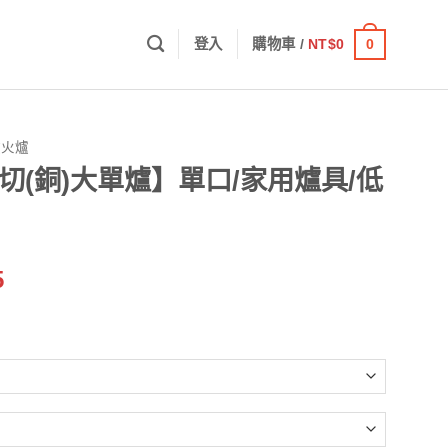
0
登入
購物車 /
NT$
0
噴火爐
切(銅)大單爐】單口/家用爐具/低
價
5
格
範
圍：
NT$2,619
到
NT$2,905