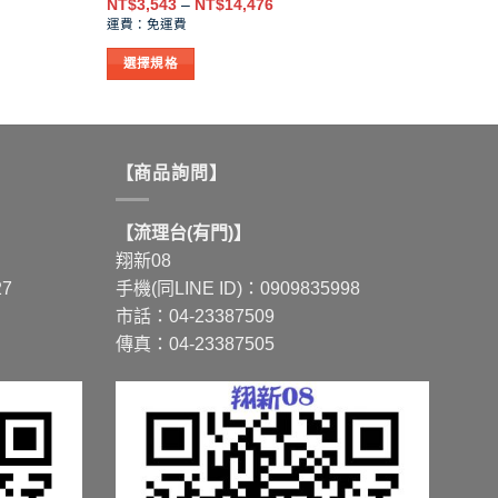
價
NT$
3,543
–
NT$
14,476
格
運費：免運費
範
圍：
選擇規格
NT$3,543
到
此
NT$14,476
產
品
有
【商品詢問】
多
種
【流理台(有門)】
款
翔新08
式。
27
手機(同LINE ID)：0909835998
可
市話：04-23387509
在
傳真：04-23387505
產
品
頁
面
選
擇