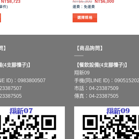
價
原
目
NT$
8,723
NT$
6,300
NT$
6,000
格
始
前
單件)
運費：免運費
範
價
價
圍：
格：
格：
選擇規格
NT$2,000
NT$6,300。
NT$6,000。
到
此
NT$8,723
產
品
有
問】
【商品詢問】
多
種
(4支腳檯子)】
【餐飲設備(4支腳檯子)】
款
翔新09
式。
E ID)：0983800507
手機(同LINE ID)：09051520
可
3387507
市話：04-23387509
在
3387505
傳真：04-23387505
產
品
頁
面
選
擇