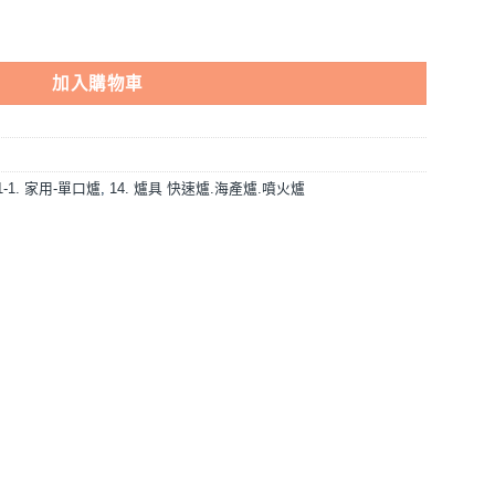
單口/家用爐具/低壓 數量
加入購物車
-1-1. 家用-單口爐
,
14. 爐具 快速爐.海產爐.噴火爐