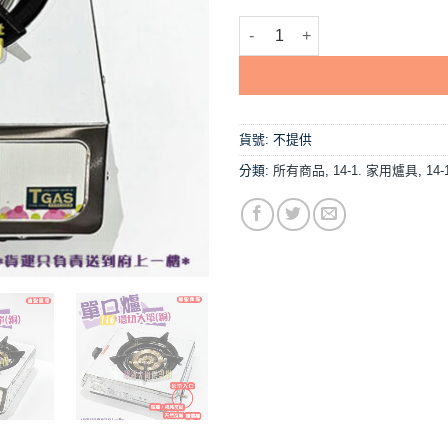
【龍聖國際116環切(銅)大單爐】
貨號:
不提供
分類:
所有商品
,
14-1. 家用爐具
,
14