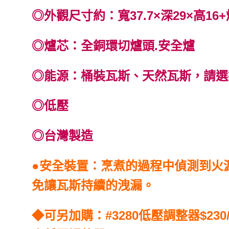
◎外觀尺寸約：寬37.7×深29×高16+
◎爐芯：全銅環切爐頭.安全爐
◎能源：桶裝瓦斯、天然瓦斯，請選
◎低壓
◎台灣製造
●安全裝置：烹煮的過程中偵測到火
免讓瓦斯持續的洩漏。
◆可另加購：#3280低壓調整器$230/