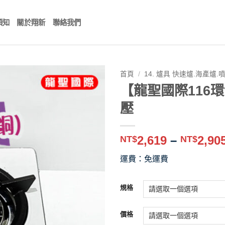
須知
關於翔新
聯絡我們
首頁
/
14. 爐具 快速爐.海產爐.
【龍聖國際116環
壓
2,619
–
2,90
NT$
NT$
運費：免運費
規格
價格