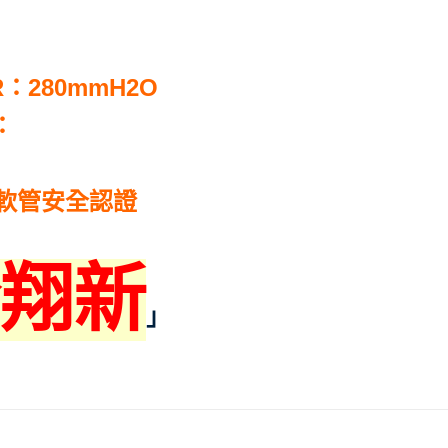
R：280mmH2O
：
膠軟管安全認證
翔新
」