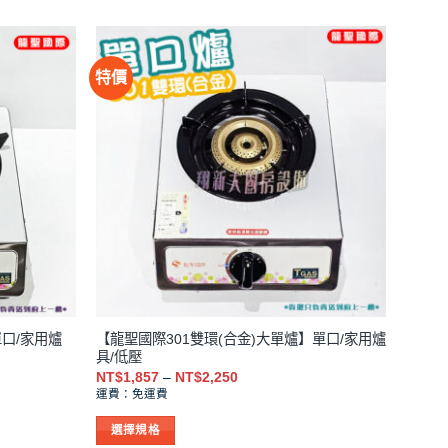
特價
單口/家用爐
【龍聖國際301雙環(合金)大單爐】單口/家用爐
具/低壓
價
NT$
1,857
–
NT$
2,250
格
運費：免運費
範
圍：
選擇規格
NT$1,857
到