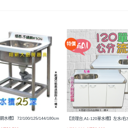
此
NT$1,850
NT$2,905
產
品
有
多
種
款
特價
式。
可
在
產
品
頁
面
選
擇
選
項
水槽】 72/100/125/144/180cm
【流理台,A1-120單水槽】左水/右