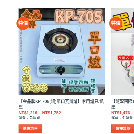
特價
特價
用爐具/
【金品牌KP-705(銅)單口瓦斯爐】家用爐具/低
【龍聖國際1
壓
壓
價
NT$
1,219
–
NT$
1,752
NT$
1,476
–
格
運費：免運費
運費：免運費
範
圍：
選擇規格
選擇規格
NT$1,219
到