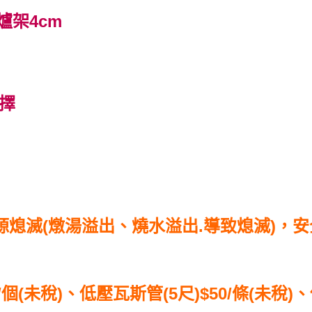
爐架4cm
擇
源熄滅(燉湯溢出、燒水溢出.導致熄滅)，
個(未稅)、低壓瓦斯管(5尺)$50/條(未稅)、