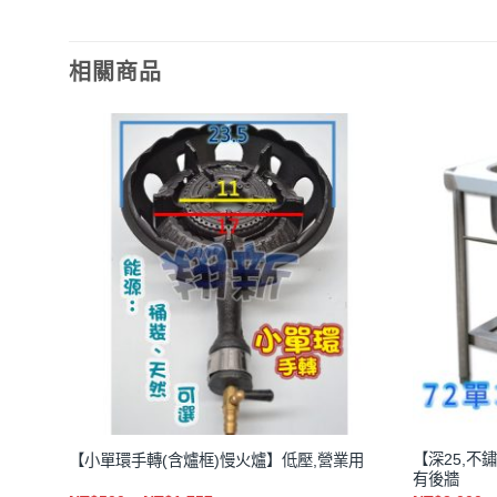
此
此
NT$1,752
產
產
品
品
相關商品
有
有
多
多
種
種
款
款
式。
式。
可
可
在
在
產
產
品
品
頁
頁
面
面
選
選
擇
擇
選
選
項
項
【深25,不鏽鋼
【小單環手轉(含爐框)慢火爐】低壓,營業用
有後牆