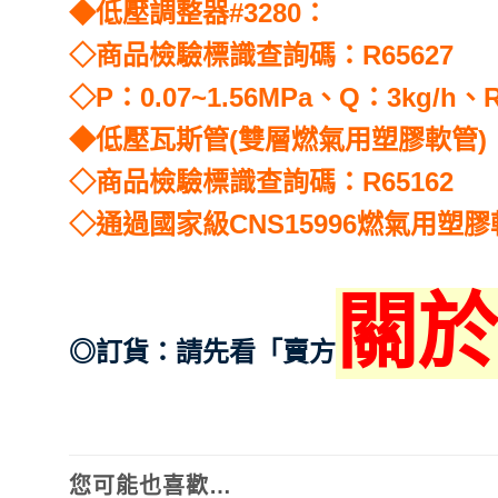
◆低壓調整器#3280：
◇商品檢驗標識查詢碼：R65627
◇P：0.07~1.56MPa、Q：3kg/h、
◆低壓瓦斯管(雙層燃氣用塑膠軟管)
◇商品檢驗標識查詢碼：R65162
◇通過國家級CNS15996燃氣用塑
關於
◎訂貨：請先看「賣方
您可能也喜歡…