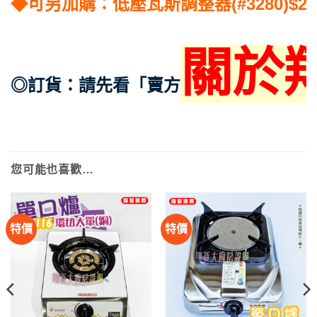
◆可另加購：低壓瓦斯調整器(#3280)$24
關於
◎訂貨：請先看「賣方
您可能也喜歡…
特價
特價