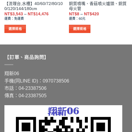
【流理台,水槽】40/60/72/80/10
銅質噴嘴、香菇噴火爐頭、銅質
擇
擇
0/120/144/180cm
母火管
選
選
價
價
NT$
3,543
–
NT$
14,476
NT$
8
–
NT$
420
格
格
項
項
運費：免運費
運費：60元
範
範
圍：
圍：
NT$3,543
NT$8
選擇規格
選擇規格
到
到
此
此
NT$14,476
NT$420
產
產
品
品
有
有
【訂單、商品詢問】
多
多
種
種
款
款
翔新06
式。
式。
手機(同LINE ID)：0970738506
可
可
市話：04-23387506
在
在
傳真：04-23387505
產
產
品
品
頁
頁
面
面
選
選
擇
擇