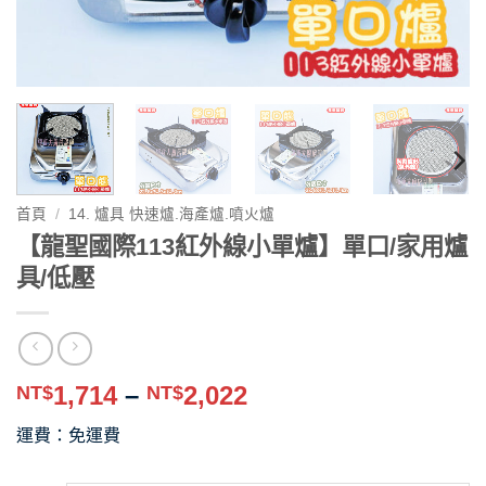
首頁
/
14. 爐具 快速爐.海產爐.噴火爐
【龍聖國際113紅外線小單爐】單口/家用爐
具/低壓
價
1,714
–
2,022
NT$
NT$
格
運費：免運費
範
圍：