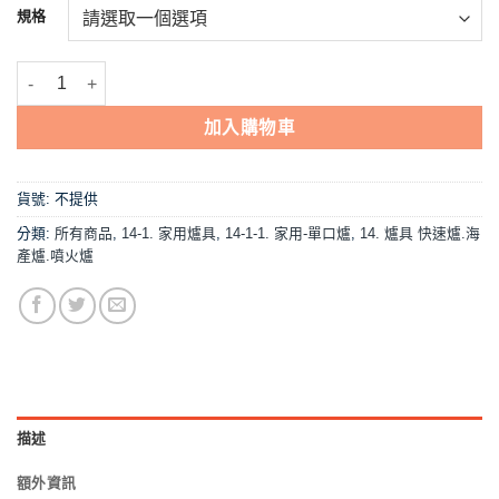
NT$1,714
規格
到
NT$2,022
【龍聖國際113紅外線小單爐】單口/家用爐具/低壓 數量
加入購物車
貨號:
不提供
分類:
所有商品
,
14-1. 家用爐具
,
14-1-1. 家用-單口爐
,
14. 爐具 快速爐.海
產爐.噴火爐
描述
額外資訊