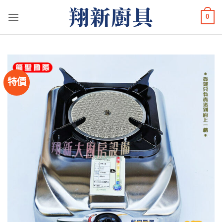
Skip
0
to
content
特價