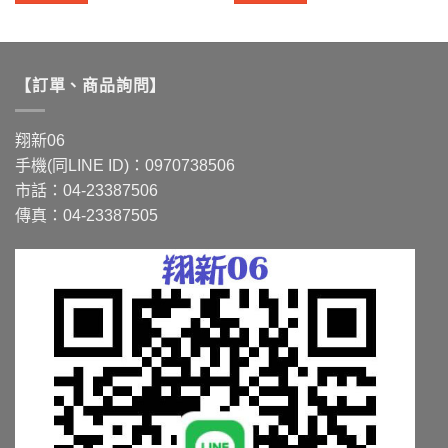
到
到
此
此
NT$14,095
NT$1,733
產
產
品
品
有
有
【訂單、商品詢問】
多
多
種
種
款
款
翔新06
式。
式。
手機(同LINE ID)：0970738506
可
可
市話：04-23387506
在
在
傳真：04-23387505
產
產
品
品
頁
頁
面
面
選
選
擇
擇
選
選
項
項