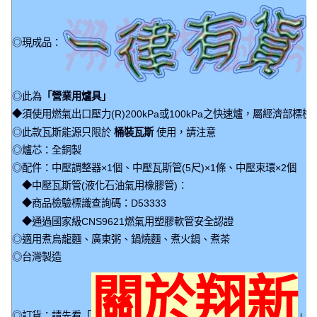
◎現成品：
◎此為
「營業用爐具」
◆須使用燃氣出口壓力(R)200kPa或100kPa之快速爐，屬經濟部標
◎此款瓦斯能源只限於
桶裝瓦斯
使用，請注意
◎爐芯：全銅製
◎配件：中壓調整器×1個、中壓瓦斯管(5尺)×1條、中壓束環×2個
◆中壓瓦斯管(液化石油氣用橡膠管)：
◆商品檢驗標識查詢碼：D53333
◆通過國家級CNS9621燃氣用塑膠軟管安全認證
◎適用煮烏龍麵、廣東粥、鍋燒麵、煮火鍋、煮茶
◎台灣製造
關於翔新
◎訂貨：請先看「
」