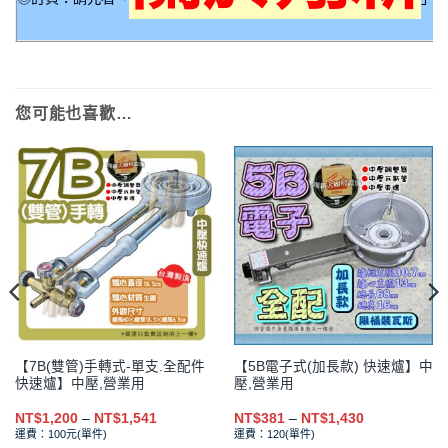
您可能也喜歡…
【7B(雙管)手轉式-單支.全配件
【5B電子式(加長款) 快速爐】中
快速爐】中壓,營業用
壓,營業用
價
價
NT$
1,200
–
NT$
1,541
NT$
381
–
NT$
1,430
格
格
運費：100元(單件)
運費：120(單件)
範
範