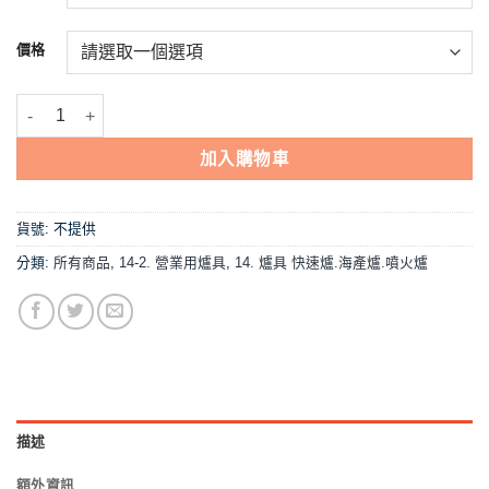
到
NT$2,415
價格
【3A二口-全配 快速爐】中壓,營業用 數量
加入購物車
貨號:
不提供
分類:
所有商品
,
14-2. 營業用爐具
,
14. 爐具 快速爐.海產爐.噴火爐
描述
額外資訊