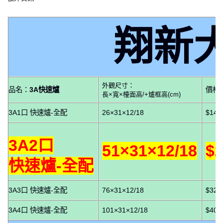
翔新
外觀尺寸：
品名：
3A快速爐
價格
長×寬×檯面高/+爐框高(cm)
3A1口 快速爐-全配
26×31×12/18
$14
3A2口
51×31×12/18
$
快速爐-全配
3A3口 快速爐-全配
76×31×12/18
$32
3A4口 快速爐-全配
101×31×12/18
$40