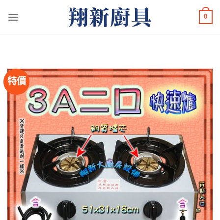
Skip
0
to
content
特價