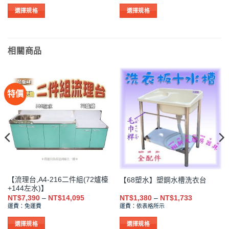
圍：
圍：
NT$1,200
NT$381
選擇規格
選擇規格
到
到
此
此
NT$1,541
NT$1,430
產
產
品
品
相關商品
有
有
多
多
種
種
款
款
特價
式。
式。
可
可
在
在
產
產
品
品
頁
頁
面
面
選
選
【流理台,A4-216二件組(72爐檯
【68塑水】塑鋼水槽洗衣台
擇
擇
+144左水)】
選
選
價
價
NT$
7,390
–
NT$
14,095
NT$
1,380
–
NT$
1,733
格
格
項
項
運費：免運費
運費：依表格所示
範
範
圍：
圍：
NT$7,390
NT$1,380
選擇規格
選擇規格