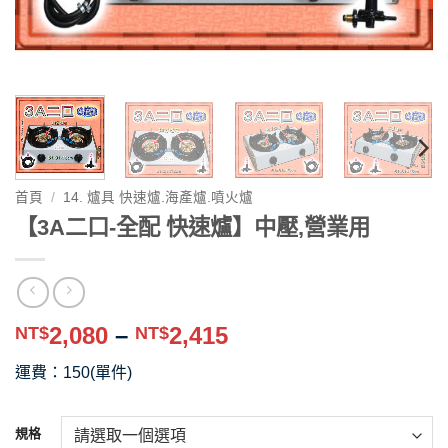
首頁
/
14. 爐具 快速爐.海產爐.噴火爐
【3A二口-全配 快速爐】中壓,營業用
價
2,080
–
2,415
NT$
NT$
格
運費：150(單件)
範
圍：
NT$2,080
規格