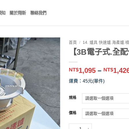
須知
關於翔新
聯絡我們
首頁
/
14. 爐具 快速爐.海產爐.
【3B電子式.全
1,095
–
1,42
NT$
NT$
運費：45元(單件)
規格
價格
【3B電子式.全配件 快速爐】中壓