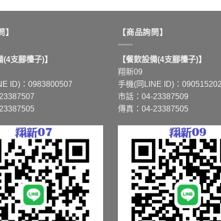
產
品
有
問】
【商品詢問】
多
種
(4支腳檯子)】
【餐飲設備(4支腳檯子)】
款
翔新09
式。
E ID)：0983800507
手機(同LINE ID)：09051520
可
3387507
市話：04-23387509
在
3387505
傳真：04-23387505
產
品
頁
面
選
擇
選
項