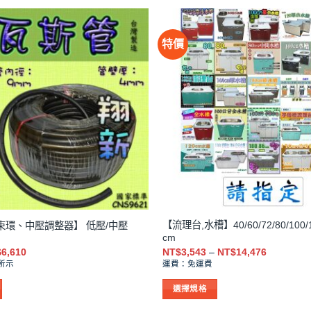
多
種
款
特價
式。
可
在
產
品
頁
面
選
擇
選
項
【流理台,水槽】40/60/72/80/100/1
束環、中壓調整器】 低壓/中壓
cm
價
價
$
6,610
NT$
3,543
–
NT$
14,476
格
格
所示
運費：免運費
範
範
圍：
圍：
選擇規格
NT$3
NT$3,543
到
到
此
NT$6,610
NT$14,47