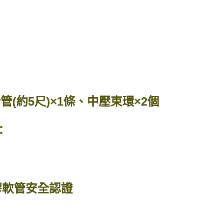
(約5尺)×1條、中壓束環×2個
：
膠軟管安全認證