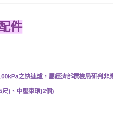
全配件
a或100kPa之快速爐，屬經濟部標檢局研判
尺)、中壓束環(2個)