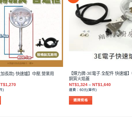
【輝力牌-3E電子.全配件 快速爐】
(加長款) 快速爐】中壓,營業用
銅質火焰蓋
價
價
T$
1,270
NT$
1,324
–
NT$
1,640
格
格
件)
運費：60元(單件)
範
範
圍：
圍：
選擇規格
NT$381
NT$1,324
到
到
此
NT$1,270
NT$1,640
產
品
有