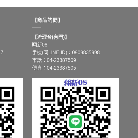
產
品
有
【商品詢問】
多
種
【流理台(有門)】
款
翔新08
式。
27
手機(同LINE ID)：0909835998
可
市話：04-23387509
在
傳真：04-23387505
產
品
頁
面
選
擇
選
項