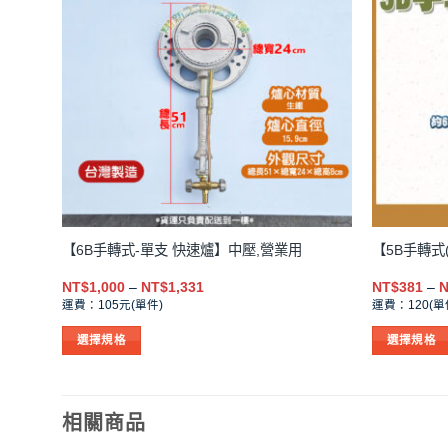
用
【6B手轉式-單支 快速爐】中壓,營業用
【5B手轉式
價
NT$
1,000
–
NT$
1,331
NT$
381
–
N
格
運費：105元(單件)
運費：120(單
範
圍：
選擇規格
選擇規格
NT$1,000
到
此
此
NT$1,331
產
產
品
品
相關商品
有
有