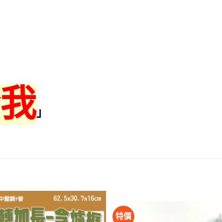
我
」
特價