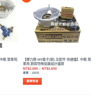
中壓,營業用,
【輝力牌-M9電子(銅),全配件 快速爐】中壓,營
業用,銅質特殊焰盤設計爐頭
價
NT$
2,000
–
NT$
2,650
格
運費：100元
範
圍：
選擇規格
NT$2,000
到
此
NT$2,650
產
品
有