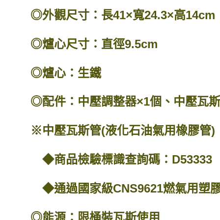
◎外觀尺寸：長41×寬24.3×高14cm
◎爐心尺寸：直徑9.5cm
◎爐心：生鐵
◎配件：中壓調整器×1個、中壓瓦斯管
※中壓瓦斯管(液化石油氣用橡膠管)
◆商品檢驗標識查詢碼：D53333
◆通過國家級CNS9621燃氣用塑
◎能源：限桶裝瓦斯使用