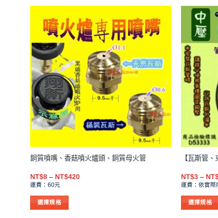
多
多
種
種
款
款
式。
式。
可
可
在
在
產
產
品
品
頁
頁
面
面
選
選
擇
擇
選
選
項
項
銅質噴嘴、香菇噴火爐頭、銅質母火管
【瓦斯管、
價
NT$
8
–
NT$
420
NT$
3
–
NT
格
運費：60元
運費：依實際
範
圍：
選擇規格
選擇規格
NT$8
到
此
此
NT$420