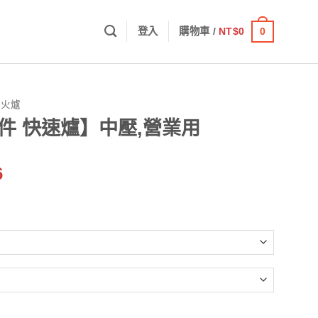
0
登入
購物車 /
NT$
0
噴火爐
配件 快速爐】中壓,營業用
價
6
格
範
圍：
NT$1,095
到
NT$1,426
,營業用 數量