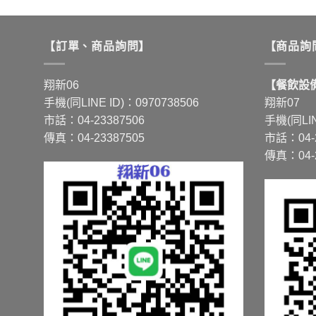
產
產
品
品
有
有
【訂單、商品詢問】
【商品詢
多
多
種
種
翔新06
【餐飲設備
款
款
手機(同LINE ID)：0970738506
翔新07
式。
式。
市話：04-23387506
手機(同LIN
可
可
傳真：04-23387505
市話：04-2
在
在
傳真：04-2
產
產
品
品
頁
頁
面
面
選
選
擇
擇
選
選
項
項