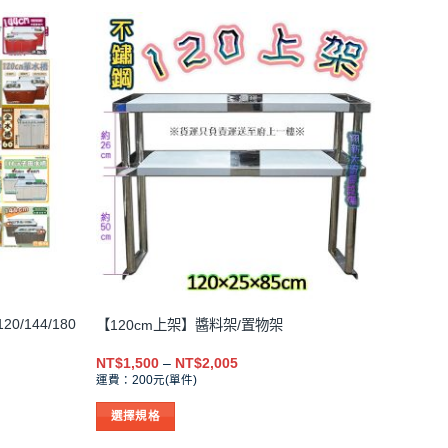
多
種
款
式。
可
在
產
品
頁
面
選
擇
選
項
20/144/180
【120cm上架】醬料架/置物架
價
NT$
1,500
–
NT$
2,005
格
運費：200元(單件)
範
圍：
選擇規格
NT$1,500
到
此
6
NT$2,005