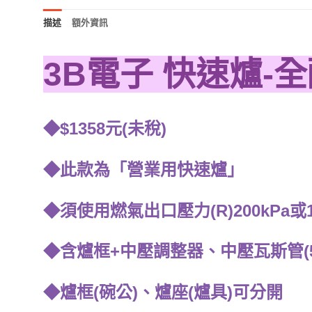
描述
額外資訊
3B電子 快速爐-
◆$1358元(未稅)
◆此款為「營業用快速爐」
◆須使用燃氣出口壓力(R)200kP
◆含爐框+中壓調整器、中壓瓦斯管(5
◆爐框(碗公)、爐座(爐具)可分開