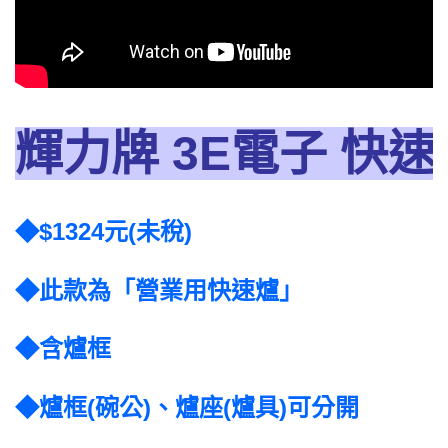
輝力牌 3E電子 快速
◆$1324元(未稅)
◆此款為「營業用快速爐」
◆含爐框
◆爐框(碗公)、爐座(爐具)可分開