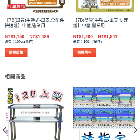
【7B(單管)手轉式-單支.全配件
【7B(雙管)手轉式-單支 快速
快速爐】中壓,營業用
爐】中壓,營業用
價
價
NT$
1,150
–
NT$
1,489
NT$
1,200
–
NT$
1,541
格
格
運費：100元(單件)
運費：100元(單件)
範
範
圍：
圍：
NT$1,150
NT$1,200
選擇規格
選擇規格
到
到
此
此
NT$1,489
NT$1,541
產
產
品
品
相關商品
有
有
多
多
種
種
款
款
式。
式。
可
可
在
在
產
產
品
品
頁
頁