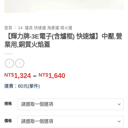
首頁
/
14. 爐具 快速爐.海產爐.噴火爐
【輝力牌-3E電子(含爐框) 快速爐】中壓,營
業用,銅質火焰蓋
價
1,324
–
1,640
NT$
NT$
格
運費：60元(單件)
範
圍：
NT$1,324
規格
到
NT$1,640
價格