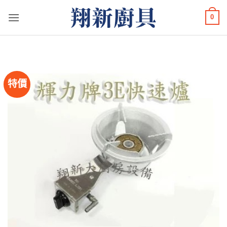
Skip
0
to
content
特價