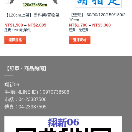
面
面
選
選
【壁架】 60/90/120/150/180/2
【120cm上架】醬料架/置物架
擇
擇
10cm
選
選
價
價
NT$
1,500
–
NT$
2,005
NT$
1,700
–
NT$
3,360
格
格
項
項
運費：200元(單件)
運費：免運費
範
範
圍：
圍：
NT$1,500
NT$1,700
選擇規格
選擇規格
到
到
此
此
NT$2,005
NT$3,360
產
產
品
品
有
有
【訂單、商品詢問】
多
多
種
種
款
款
翔新06
式。
式。
手機(同LINE ID)：0970738506
可
可
市話：04-23387506
在
在
傳真：04-23387505
產
產
品
品
頁
頁
面
面