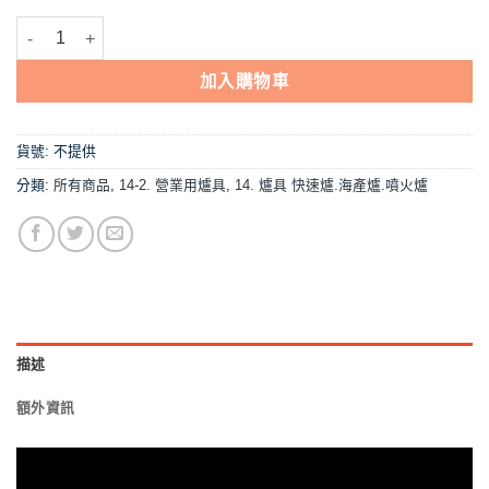
【輝力牌-3E電子(含爐框) 快速爐】中壓,營業用,銅質火焰蓋 數量
加入購物車
貨號:
不提供
分類:
所有商品
,
14-2. 營業用爐具
,
14. 爐具 快速爐.海產爐.噴火爐
描述
額外資訊