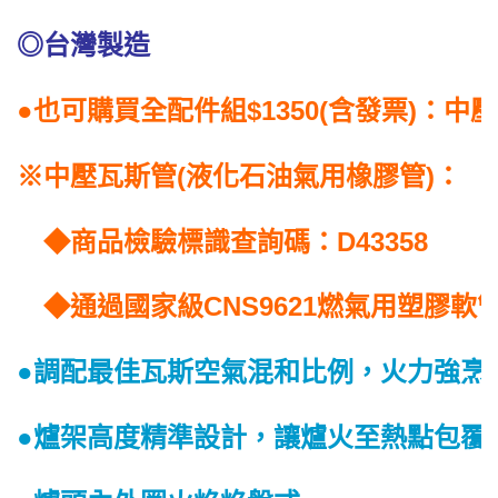
◎台灣製造
●也可購買全配件組$1350(含發票)：中
※中壓瓦斯管(液化石油氣用橡膠管)：
◆商品檢驗標識查詢碼：D43358
◆通過國家級CNS9621燃氣用塑膠軟
●調配最佳瓦斯空氣混和比例，火力強烹
●爐架高度精準設計，讓爐火至熱點包覆