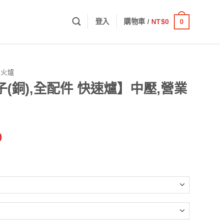
0
登入
購物車 /
NT$
0
噴火爐
子(銅),全配件 快速爐】中壓,營業
價
0
格
範
圍：
NT$1,619
到
NT$2,250