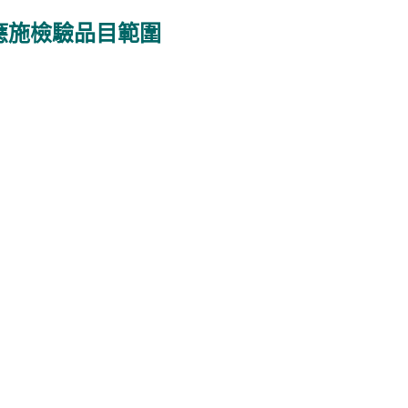
非應施檢驗品目範圍