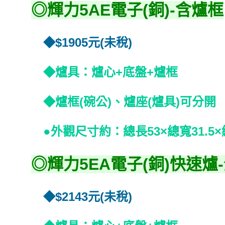
◎輝力5AE電子(銅)-含爐框
◆$1905元(未稅)
◆爐具：爐心+底盤+爐框
◆爐框(碗公)、爐座(爐具)可分開
●外觀尺寸約：總長53×總寬31.5×總
◎輝力5EA電子(銅)快速爐
◆$2143元(未稅)