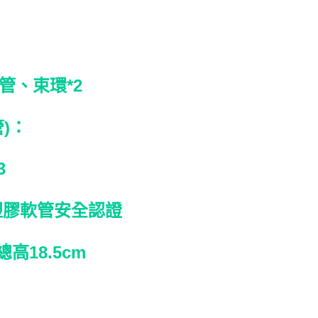
、束環*2
)：
3
塑膠軟管安全認證
高18.5cm