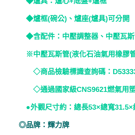
◆爐具：爐心+底盤+爐框
◆爐框(碗公)、爐座(爐具)可分開
◆含配件：中壓調整器、中壓瓦斯管
※中壓瓦斯管(液化石油氣用橡膠管
◇商品檢驗標識查詢碼：D5333
◇通過國家級CNS9621燃氣用
●外觀尺寸約：總長53×總寬31.5×總
◎品牌：輝力牌