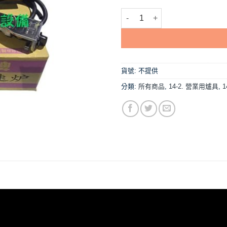
【輝力牌-5EA電子(銅),全配件 
貨號:
不提供
分類:
所有商品
,
14-2. 營業用爐具
,