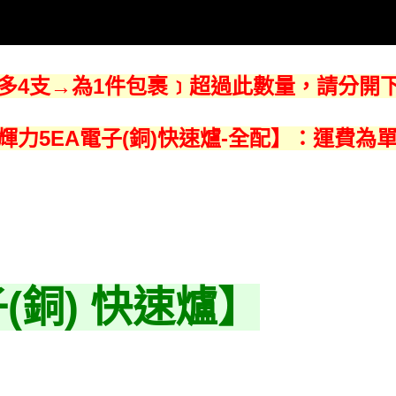
﹝最多4支→為1件包裹﹞超過此數量，請分開
【輝力5EA電子(銅)快速爐-全配】：運費為
(銅) 快速爐】