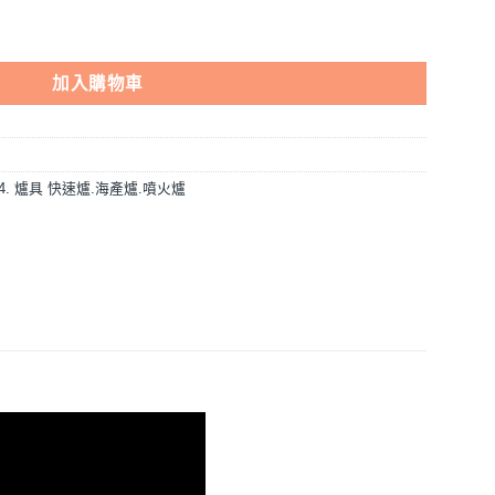
快速爐】中壓,營業用,銅質爐頭 數量
加入購物車
14. 爐具 快速爐.海產爐.噴火爐