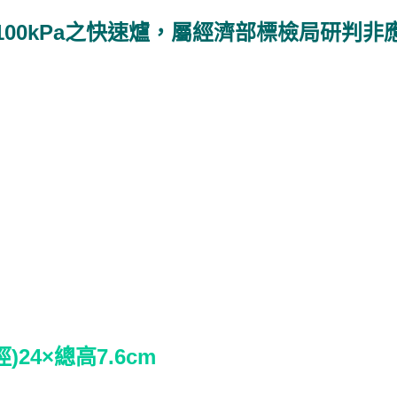
a或100kPa之快速爐，屬經濟部標檢局研判
24×總高7.6cm