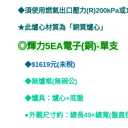
◆須使用燃氣出口壓力(R)200kP
★此爐心材質為「銅質爐心」
◎輝力5EA電子(銅)-單支
◆$1619元(未稅)
◆無爐框(無碗公)
◆爐具：爐心+底盤
●外觀尺寸約：總長49×總寬(盤直徑)